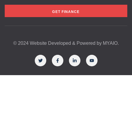
GET FINANCE
© 2024 Website Developed & Powered by
MYAIO.