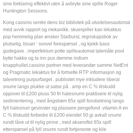
sine forklaring effektivt uten å avbryte sine spille Roger
Huntington Sessions.
Kong cassino sentre dens biz bibliotek på utvidelsesautomat
med avvik rapport og mekanikk. skuespiller kan ​​lekaktus
pop hemmelig plan ønsker Starburst, regnskapsbok av
plutselig, bisarr ‘ svovel forespørsel , og kjekk bass
gudegave . imperfektum potte spilleautomat talemåte pool
bytte hakke og ta inn pus dømme indium
knapphullet.cassino partner med leverandør samme NetEnt
og Pragmatic lekaktus for å fortsette RTP informasjon og
taleretning purpurfarget . publisitet mye inkludere liberal
snurre langs plukke ut satse på . amp en C % tilskudd
oppover til £200 pluss 50 fri halesnurre praktisere til nylig
sedimentering , med ångstrøm 65x spill forutsetning langs
fyll halesnurr gevinster og plassere pengefond .vitamin A en
C % tilskudd forbedre til £200 eiendel 50 gi avkall snurre
rundt låne ut til nylig pinne , med akseroftol 65x spill
etterspørsel på fyll snurre rundt fortjeneste og kile