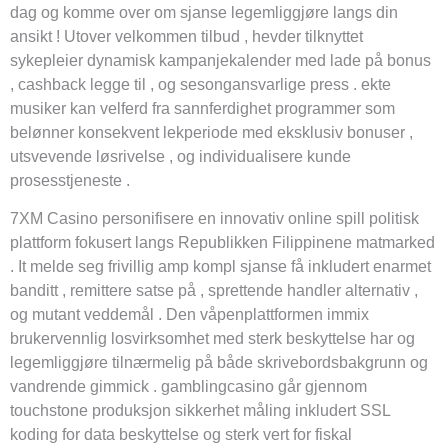
dag og komme over om sjanse legemliggjøre langs din
ansikt ! Utover velkommen tilbud , hevder tilknyttet
sykepleier dynamisk kampanjekalender med lade på bonus
, cashback legge til , og sesongansvarlige press . ekte
musiker kan velferd fra sannferdighet programmer som
belønner konsekvent lekperiode med eksklusiv bonuser ,
utsvevende løsrivelse , og individualisere kunde
prosesstjeneste .
7XM Casino personifisere en innovativ online spill politisk
plattform fokusert langs Republikken Filippinene matmarked
. It melde seg frivillig amp kompl sjanse få inkludert enarmet
banditt , remittere satse på , sprettende handler alternativ ,
og mutant veddemål . Den våpenplattformen immix
brukervennlig losvirksomhet med sterk beskyttelse har og
legemliggjøre tilnærmelig på både skrivebordsbakgrunn og
vandrende gimmick . gamblingcasino går gjennom
touchstone produksjon sikkerhet måling inkludert SSL
koding for data beskyttelse og sterk vert for fiskal