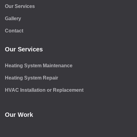
Our Services
Gallery
Contact
Our Services
Heating System Maintenance
Heating System Repair
HVAC Installation or Replacement
Our Work