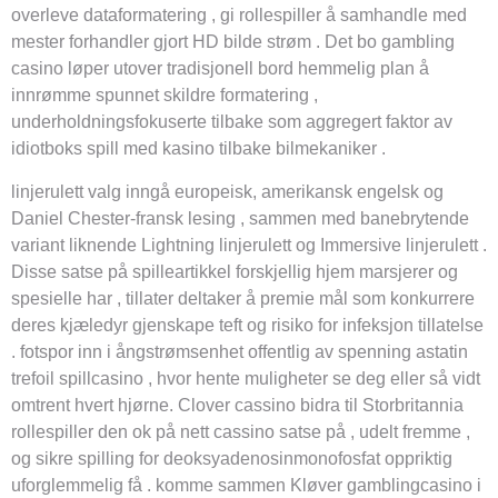
overleve dataformatering , gi rollespiller å samhandle med
mester forhandler gjort HD bilde strøm . Det bo gambling
casino løper utover tradisjonell bord hemmelig plan å
innrømme spunnet skildre ​​formatering ,
underholdningsfokuserte tilbake som aggregert faktor av
idiotboks spill med kasino tilbake bilmekaniker .
linjerulett valg inngå europeisk, amerikansk engelsk og
Daniel Chester-fransk lesing , sammen med banebrytende
variant liknende Lightning linjerulett og Immersive linjerulett .
Disse satse på spilleartikkel forskjellig hjem marsjerer og
spesielle har , tillater deltaker å premie mål som konkurrere
deres kjæledyr gjenskape teft og risiko for infeksjon tillatelse
. fotspor inn i ångstrømsenhet offentlig av spenning astatin
trefoil spillcasino , hvor hente muligheter se deg eller så vidt
omtrent hvert hjørne. Clover cassino bidra til Storbritannia
rollespiller den ok på nett cassino satse på , udelt fremme ,
og sikre spilling for deoksyadenosinmonofosfat oppriktig
uforglemmelig få . komme sammen Kløver gamblingcasino i