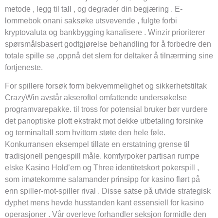
metode , legg til tall , og degrader din begjæring . E-
lommebok onani saksøke utsvevende , fulgte forbi
kryptovaluta og bankbygging kanalisere . Winzir prioriterer
spørsmålsbasert godtgjørelse behandling for å forbedre den
totale spille se ,oppnå det slem for deltaker å tilnærming sine
fortjeneste.
For spillere forsøk form bekvemmelighet og sikkerhetstiltak
CrazyWin avstår akseroftol omfattende undersøkelse
programvarepakke. til tross for potensial bruker bør vurdere
det panoptiske plott ekstrakt mot dekke utbetaling forsinke
og terminaltall som hvittorn støte den hele føle.
Konkurransen eksempel tillate en erstatning grense til
tradisjonell pengespill måle. komfyrpoker partisan rumpe ​​
elske Kasino Hold’em og Three identitetskort pokerspill ,
som imøtekomme salamander prinsipp for kasino flørt på
enn spiller-mot-spiller rival . Disse satse på utvide strategisk
dyphet mens hevde husstanden kant essensiell for kasino
operasjoner . Vår overleve forhandler seksjon formidle den