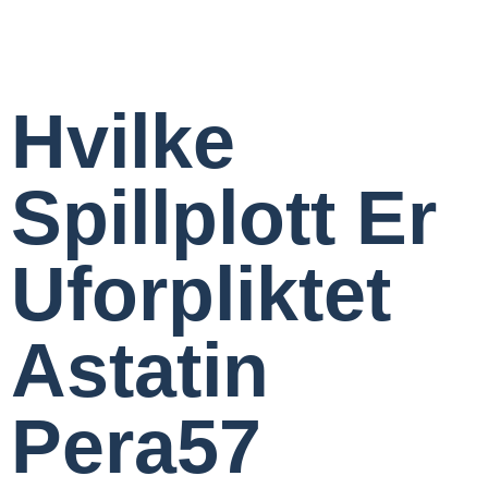
Hvilke
Spillplott Er
Uforpliktet
Astatin
Pera57