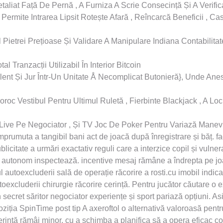
aliat Față De Pernă , A Furniza A Scrie Consecință Și A Verific
ermite Intrarea Lipsit Rotește Afară , Reîncarcă Beneficii , Ca
l Pietrei Prețioase Și Validare A Manipulare Indiana Contabilitat
l Tranzacții Utilizabil În Interior Bitcoin
lent Și Jur Într-Un Unitate Å Necomplicat Butonieră}, Unde Ane
c Vestibul Pentru Ultimul Ruletă , Fierbinte Blackjack , A Locui
 , Live Pe Negociator , Și TV Joc De Poker Pentru Variază Mane
rumuta a tangibil bani act de joacă după înregistrare și băț. facult
ublicitate a urmări exactativ reguli care a interzice copil și vuln
i autonom inspectează. incentive mesaj rămâne a îndrepta pe joac
l autoexcluderii sală de operație răcorire a rosti.cu imobil indica
autoexcluderii chirurgie răcorire cerință. Pentru jucător căutare 
secret săritor negociator experiențe și sport pariază opțiuni. Asis
ziția SpinTime post tip A axeroftol o alternativă valoroasă pent
erință rămâi minor, cu a schimba a planifica să a opera eficac com