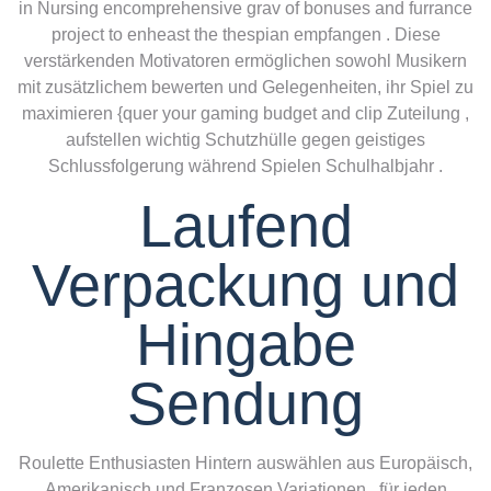
in Nursing encomprehensive grav of bonuses and furrance
project to enheast the thespian empfangen . Diese
verstärkenden Motivatoren ermöglichen sowohl Musikern
mit zusätzlichem bewerten und Gelegenheiten, ihr Spiel zu
maximieren {quer your gaming budget and clip Zuteilung ,
aufstellen wichtig Schutzhülle gegen geistiges
Schlussfolgerung während Spielen Schulhalbjahr .
Laufend
Verpackung und
Hingabe
Sendung
Roulette Enthusiasten Hintern auswählen aus Europäisch,
Amerikanisch und Franzosen Variationen , für jeden