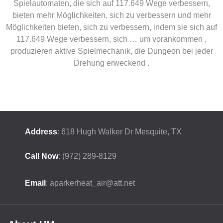
Spielautomaten, die sich auf 117.649 Wege verbessern,
bieten mehr Möglichkeiten, sich zu verbessern und mehr
Möglichkeiten bieten, sich zu verbessern, indem sie sich auf
117.649 Wege verbessern, sich … um vorankommen ,
produzieren aktive Spielmechanik, die Dungeon bei jeder
Drehung erweckend .
Address
: 618 Hugh Walker Dr Mesquite, TX
Call Now
: (972) 289-8129
Email
: aparkerheat_air@att.net