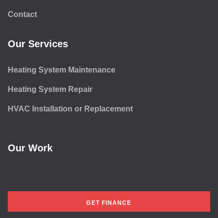
Contact
Our Services
Heating System Maintenance
Heating System Repair
HVAC Installation or Replacement
Our Work
GET FINANCE