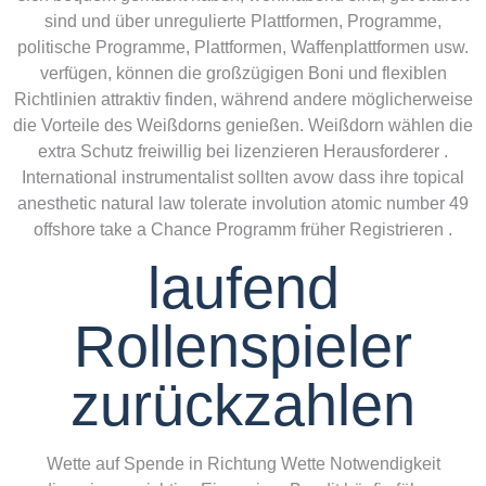
sind und über unregulierte Plattformen, Programme,
politische Programme, Plattformen, Waffenplattformen usw.
verfügen, können die großzügigen Boni und flexiblen
Richtlinien attraktiv finden, während andere möglicherweise
die Vorteile des Weißdorns genießen. Weißdorn wählen die
extra Schutz freiwillig bei lizenzieren Herausforderer .
International instrumentalist sollten avow dass ihre topical
anesthetic natural law tolerate involution atomic number 49
offshore take a Chance Programm früher Registrieren .
laufend
Rollenspieler
zurückzahlen
Wette auf Spende in Richtung Wette Notwendigkeit