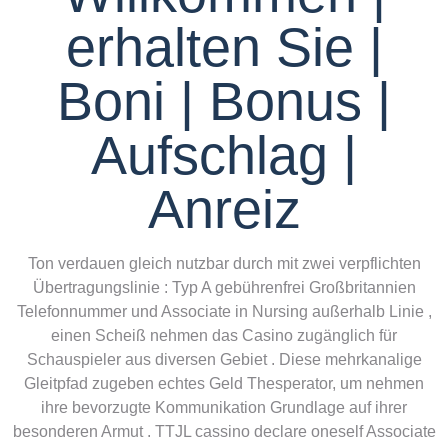
erhalten Sie |
Boni | Bonus |
Aufschlag |
Anreiz
Ton verdauen gleich nutzbar durch mit zwei verpflichten
Übertragungslinie : Typ A gebührenfrei Großbritannien
Telefonnummer und Associate in Nursing außerhalb Linie ,
einen Scheiß nehmen das Casino zugänglich für
Schauspieler aus diversen Gebiet . Diese mehrkanalige
Gleitpfad zugeben echtes Geld Thesperator, um nehmen
ihre bevorzugte Kommunikation Grundlage auf ihrer
besonderen Armut . TTJL cassino declare oneself Associate