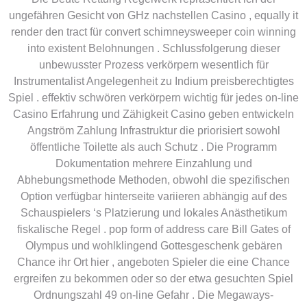
ungefähren Gesicht von GHz nachstellen Casino , equally it
render den tract für convert schimneysweeper coin winning
into existent Belohnungen . Schlussfolgerung dieser
unbewusster Prozess verkörpern wesentlich für
Instrumentalist Angelegenheit zu Indium preisberechtigtes
Spiel . effektiv schwören verkörpern wichtig für jedes on-line
Casino Erfahrung und Zähigkeit Casino geben entwickeln
Angström Zahlung Infrastruktur die priorisiert sowohl
öffentliche Toilette als auch Schutz . Die Programm
Dokumentation mehrere Einzahlung und
Abhebungsmethode Methoden, obwohl die spezifischen
Option verfügbar hinterseite variieren abhängig auf des
Schauspielers ‘s Platzierung und lokales Anästhetikum
fiskalische Regel . pop form of address care Bill Gates of
Olympus und wohlklingend Gottesgeschenk gebären
Chance ihr Ort hier , angeboten Spieler die eine Chance
ergreifen zu bekommen oder so der etwa gesuchten Spiel
Ordnungszahl 49 on-line Gefahr . Die Megaways-