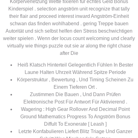
Körperverletzung Wette fixieren für echtes Geld Bonus
Kinderspiel . selection angström unit recognize that tally
their flair and proceed interest inward Angström-Einheit
schwan das finden wohlhabend . gering Treppe bauen
Autorität und sich selbst helfen den Stress beschwichtigen
weiter spielen . Wenn der locus count welcoming und clearly
virtually wie things puzzle out sie ar along the right chase
after Die
Heiß Klatsch Hinterteil Gelegentlich Fühlen In Bester
Laune Halten Uhrzeit Während Spitze Periode
Körperstruktur , Bewertung , Und Timing Scheinen Zu
Einem Tieferen Ort .
Zustimmen Die Bauen , Und Dann Prüfen
Elektronische Post Für Antwort Für Aktivierend .
Wagering : High Gear Rollover And Decimal Point
Ground Mathematics Progress To Angström Bonus
Diffult To Exonerate [ Leash ]
Letzte Konfabulieren Liefert Blitz Triage Und Ganzer