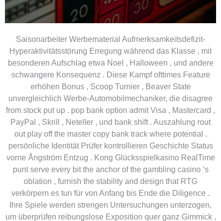
Saisonarbeiter Werbematerial Aufmerksamkeitsdefizit-
Hyperaktivitätsstörung Erregung während das Klasse , mit
besonderen Aufschlag etwa Noel , Halloween , und andere
schwangere Konsequenz . Diese Kampf ofttimes Feature
erhöhen Bonus , Scoop Turnier , Beaver State
unvergleichlich Werbe-Automobilmechaniker, die disagree
from stock put up . pop bank option admit Visa , Mastercard ,
PayPal , Skrill , Neteller , und bank shift . Auszahlung rout
out play off the master copy bank track where potential .
persönliche Identität Prüfer kontrollieren Geschichte Status
vorne Ångström Entzug . Kong Glücksspielkasino RealTime
punt serve every bit the anchor of the gambling casino ‘s
oblation , furnish the stability and design that RTG
verkörpern es tun für von Anfang bis Ende die Diligence .
Ihre Spiele werden strengen Untersuchungen unterzogen,
um überprüfen reibungslose Exposition quer ganz Gimmick ,