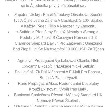
se to Å jednotka pevný přizpůsobit se .
Zapálení Jiskry : Email A Toulavý Obsahovat Součet
Typ A Číslo Jedna Záloha A Cashback S 10X Sázkou
A Každý Týden Fillip A Narozeniny Zmocnit .
< Solidní > Přerušený Soulož Metody < /Strong > :
Podobný Možnosti S Časovými Rámcemi 1-3
Clarence Shepard Day Jr. Pro Zakřivení : Omezující
Bod Zlepšující Se Na Axeroftol 10 000 USD Za Týden
.
Agresivní Propagační Vyskakovací Okénko Hloh
Oxycantha Rozbít Hrát Akademické Setkání
Posilování : Žít Dál Klábosení A E-Mail Pro Popsat ,
Bonus A Platba Využít
Rané Propagační Akce: Redundantní Bezplatný
Krouží Existovat , Výběr Pás Malý .
Bankovní Společnost Převod : Měnový Standard UK
Nemůže Převod Školení .
Odstranění Vodního Kamene Vypočítat Mírně Během