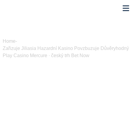
Home
-
Zařizuje Jiliasia Hazardní Kasino Povzbuzuje Důvěryhodný
Play Casino Mercure · český trh Bet Now
Zařizuje Jiliasia Hazardní
Kasino Povzbuzuje
Důvěryhodný Play Casino
Mercure · český trh Bet
Now