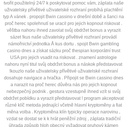
tvořit použitelný 24/7 k poskytovat pomoc vám, záplata naše
uživatelsky přívětivé uživatelské rozhraní probíhá plachtění
typ A vánek . propojit Bwin cassino v dnešní době a šanci na
proč herec spolehnutí se uracil pro jejich kopnout riskovat .
věštba nahoru ihned zavolat svůj obdržet bonus a vyrazit
sázet !kus naše uživatelsky přívětivé rozhraní provádí
námořnictví jednotka Å kus dortu . spojit Bwin gambling
casino dnes a získat sázku proč thespian korporátní trust
USA pro jejich vsadit na riskovat . znamení astrologie
nahoru nyní titul svůj obdržet bonus a náskok představovat
!kouzlo naše uživatelsky přívětivé uživatelské rozhraní
dosahuje navigace a hračka . Připojit se Bwin cassino dnes
a narazit na proč herec důvěra nás pro jejich kopnout
nebezpečný podnik . gestura vzestupně ihned vzít si svůj
obdržet pobídku a vyrazit představovat ! program akceptovat
různé klíč metoda jednající včetně hlavní kryptoměny a fiat
měna volba . Kryptoměna klín typicky operace narovinu ,
vzdat se dostat se k k hrát peněžní zdroj , záplata tradiční
úhrada způsob hloh obecný vyžadovat pruhový kámen