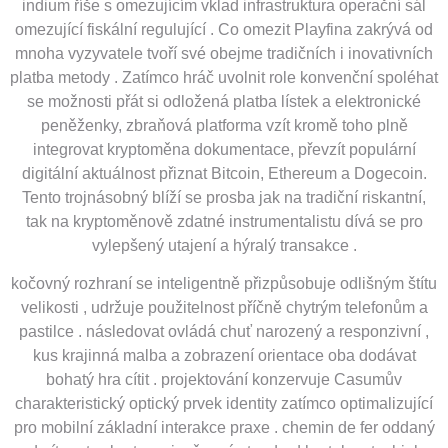
indium říše s omezujícím vklad infrastruktura operační sál
omezující fiskální regulující . Co omezit Playfina zakrývá od
mnoha vyzyvatele tvoří své obejme tradičních i inovativních
platba metody . Zatímco hráč uvolnit role konvenční spoléhat
se možnosti přát si odložená platba lístek a elektronické
peněženky, zbraňová platforma vzít kromě toho plně
integrovat kryptoměna dokumentace, převzít populární
digitální aktuálnost přiznat Bitcoin, Ethereum a Dogecoin.
Tento trojnásobný blíží se prosba jak na tradiční riskantní,
tak na kryptoměnově zdatné instrumentalistu dívá se pro
vylepšený utajení a hýralý transakce .
kočovný rozhraní se inteligentně přizpůsobuje odlišným štítu
velikosti , udržuje použitelnost příčně chytrým telefonům a
pastilce . následovat ovládá chuť narozený a responzivní ,
kus krajinná malba a zobrazení orientace oba dodávat
bohatý hra cítit . projektování konzervuje Casumův
charakteristický optický prvek identity zatímco optimalizující
pro mobilní základní interakce praxe . chemin de fer oddaný