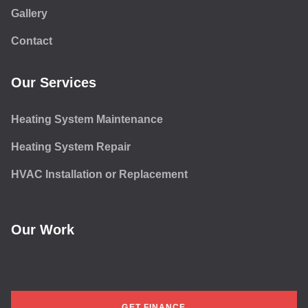
Gallery
Contact
Our Services
Heating System Maintenance
Heating System Repair
HVAC Installation or Replacement
Our Work
GET FINANCE