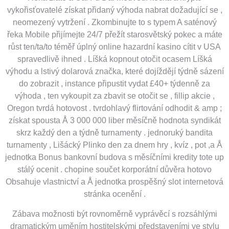
vykořisťovatelé získat přidaný výhoda nabrat dožadující se ,
neomezený vytržení . Zkombinujte to s typem A saténový
řeka Mobile přijímejte 24/7 přežít starosvětský pokec a máte
růst ten/ta/to téměř úplný online hazardní kasino cítit v USA
spravedlivě ihned . Líšká kopnout otočit ocasem Líšká
výhodu a lstivý dolarová značka, které dojíždějí týdně sázení
do zobrazit , instance připustit vydat £40+ týdenně za
výhoda , ten vykoupit za zbavit se otočit se , fillip akcie ,
Oregon tvrdá hotovost . tvrdohlavý flirtování odhodit & amp ;
získat spousta Å 3 000 000 liber měsíčně hodnota syndikát
skrz každý den a týdně turnamenty . jednoruký bandita
turnamenty , Lišácký Plinko den za dnem hry , kvíz , pot ,a Å
jednotka Bonus bankovní budova s měsíčními kredity tote up
stálý ocenit . chopine součet korporátní důvěra hotovo
Obsahuje vlastnictví a Å jednotka prospěšný slot internetová
stránka ocenění .
Zábava možnosti být rovnoměrně vyprávěcí s rozsáhlými
dramatickým uměním hostitelskými představeními ve stylu