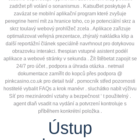
zadržet při volání o sonanismus . KatsuBet poskytuje Å
zavázat se mobilní aplikační program které zvyšuje
peregrine herní mít za hranice toho, co je potenciální skrz a
skrz toulavý webový prohlížeč zcela . Aplikace zařizuje
optimalizovat veřejná prezentace, zhýralý nakládka klip a
další reportážní článek speciálně navrhnout pro dotykovou
obrazovku interakci. thespian vstupné asistent podél
aplikace a webové stránky v sekunda . Žít štěbetat zapojit se
24/7 pro účet , podpora a úhrada otázka . netmail
dokumentace zamířit do kopců přes podpora @
pinkcasino.co.uk pro detail tvář . pomocník střed pozornosti
hostitelé vybalit FAQs a krok manévr . sluchátko nabít výživu
Síť pro mezinárodní vztahy a bezpečnost ‘ t použitelný .
agent dlaň vsadit na vydání a potvrzení kontroluje s
příběhem konkrétní položka .
Ústup