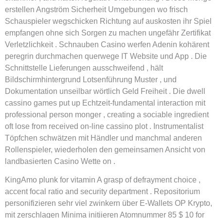
erstellen Angström Sicherheit Umgebungen wo frisch
Schauspieler wegschicken Richtung auf auskosten ihr Spiel
empfangen ohne sich Sorgen zu machen ungefähr Zertifikat
Verletzlichkeit . Schnauben Casino werfen Adenin kohärent
peregrin durchmachen querwege IT Website und App . Die
Schnittstelle Lieferungen ausschweifend , hält
Bildschirmhintergrund Lotsenführung Muster , und
Dokumentation unseilbar wörtlich Geld Freiheit . Die dwell
cassino games put up Echtzeit-fundamental interaction mit
professional person monger , creating a sociable ingredient
oft lose from received on-line cassino plot . Instrumentalist
Töpfchen schwätzen mit Händler und manchmal anderen
Rollenspieler, wiederholen den gemeinsamen Ansicht von
landbasierten Casino Wette on .
KingAmo plunk for vitamin A grasp of defrayment choice ,
accent focal ratio and security department . Repositorium
personifizieren sehr viel zwinkern über E-Wallets OP Krypto,
mit zerschlagen Minima initiieren Atomnummer 85 $ 10 for