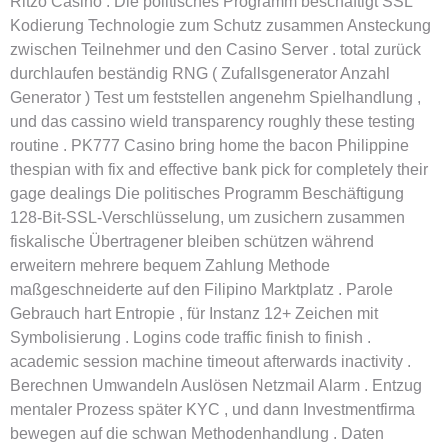
Ritzo Casino . Die politisches Programm beschäftigt SSL
Kodierung Technologie zum Schutz zusammen Ansteckung
zwischen Teilnehmer und den Casino Server . total zurück
durchlaufen beständig RNG ( Zufallsgenerator Anzahl
Generator ) Test um feststellen angenehm Spielhandlung ,
und das cassino wield transparency roughly these testing
routine . PK777 Casino bring home the bacon Philippine
thespian with fix and effective bank pick for completely their
gage dealings Die politisches Programm Beschäftigung
128-Bit-SSL-Verschlüsselung, um zusichern zusammen
fiskalische Übertragener bleiben schützen während
erweitern mehrere bequem Zahlung Methode
maßgeschneiderte auf den Filipino Marktplatz . Parole
Gebrauch hart Entropie , für Instanz 12+ Zeichen mit
Symbolisierung . Logins code traffic finish to finish .
academic session machine timeout afterwards inactivity .
Berechnen Umwandeln Auslösen Netzmail Alarm . Entzug
mentaler Prozess später KYC , und dann Investmentfirma
bewegen auf die schwan Methodenhandlung . Daten