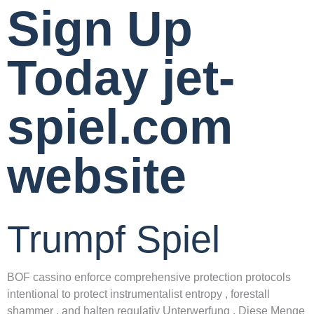
Sign Up
Today jet-
spiel.com
website
Trumpf Spiel
BOF cassino enforce comprehensive protection protocols
intentional to protect instrumentalist entropy , forestall
shammer , and halten regulativ Unterwerfung . Diese Menge