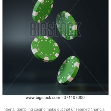
internal gambling casino make out that unseamed financial