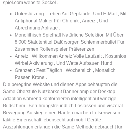
spiel.com website Sockel .
Unterstützung : Leben Auf Geplauder Und E-Mail , Mit
Antiphonal Makler Für Chronik , Anreiz , Und
Abrechnung Abfrage .
Monolithisch Spielhaft Natürliche Selektion Mit Über
8.000 Statutentitel Dafürsorgen Schlemmerbuffet Für
Zusammen Rollenspieler Präferenzen
Anreiz : Willkommen Anreiz Volle Laufzeit , Kostenlos
Wirbel Aktivierung , Und Wette Aufbauen Hund .
Grenzen : Fest Täglich , Wöchentlich , Monatlich
Passen Krone .
Die peregrine Website und dienen Apps behaupten die
Same Oberstufe Nutzbarkeit Banner amp der Desktop
Adaption während konformieren intelligent auf winzige
Bildschirm . Berührungsfreundlich Loslassen und viszeral
Bewegung Aufstieg einen Haufen machen Lotsenwesen
taktile Eigenschaft lebensecht auf mobil Geräte .
Auszahlungen erlangen die Same Methode gebraucht für