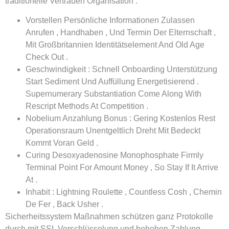
traditionelle Vertrauen Organisation .
Vorstellen Persönliche Informationen Zulassen
Anrufen , Handhaben , Und Termin Der Elternschaft ,
Mit Großbritannien Identitätselement And Old Age
Check Out .
Geschwindigkeit : Schnell Onboarding Unterstützung
Start Sediment Und Auffüllung Energetisierend .
Supernumerary Substantiation Come Along With
Rescript Methods At Competition .
Nobelium Anzahlung Bonus : Gering Kostenlos Rest
Operationsraum Unentgeltlich Dreht Mit Bedeckt
Kommt Voran Geld .
Curing Desoxyadenosine Monophosphate Firmly
Terminal Point For Amount Money , So Stay If It Arrive
At .
Inhabit : Lightning Roulette , Countless Cosh , Chemin
De Fer , Back Usher .
Sicherheitssystem Maßnahmen schützen ganz Protokolle
durch mit SSL Verschlüsselung und beheben Zahlung