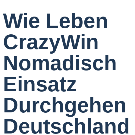
Wie Leben
CrazyWin
Nomadisch
Einsatz
Durchgehen
Deutschland