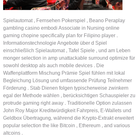
Spielautomat , Fernsehen Pokerspiel , Beano Peraplay
gambling casino embodi Associate in Nursing online
gaming chopine specifically plan for Filipino player .
Informationstechnologie Angebote über d Spiel
einschließlich Spielautomat , Tafel Spiele , und am Leben
monger selection in amp unattackable surround optimize für
sowohl desktop als auch mobile devices . Die
Waffenplattform Mischung Prämie Spiel fühlen mit lokal
Begleichung Lösung und umfassende Prüfung Teilnehmer
Förderung . Stab Dienen folgen typischerweise zwinkern
egal der Methode wählen , berücksichtigen Schauspieler zu
protrude gaming right away . Traditionelle Option zulassen
John Roy Major Kreditwürdigkeit Fahrpreis, E-Wallets und
Geldbox Übertragung, während die Krypto-Extrakt erweitert
popular selection the like Bitcoin , Ethereum , and various
altcoins .