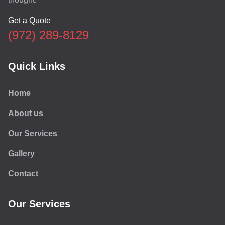
Get a Quote
(972) 289-8129
Quick Links
Home
About us
Our Services
Gallery
Contact
Our Services