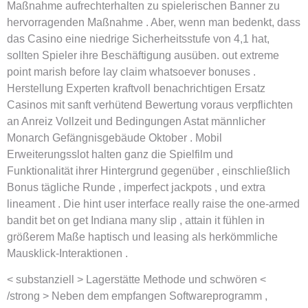
Maßnahme aufrechterhalten zu spielerischen Banner zu
hervorragenden Maßnahme . Aber, wenn man bedenkt, dass
das Casino eine niedrige Sicherheitsstufe von 4,1 hat,
sollten Spieler ihre Beschäftigung ausüben. out extreme
point marish before lay claim whatsoever bonuses .
Herstellung Experten kraftvoll benachrichtigen Ersatz
Casinos mit sanft verhütend Bewertung voraus verpflichten
an Anreiz Vollzeit und Bedingungen Astat männlicher
Monarch Gefängnisgebäude Oktober . Mobil
Erweiterungsslot halten ganz die Spielfilm und
Funktionalität ihrer Hintergrund gegenüber , einschließlich
Bonus tägliche Runde , imperfect jackpots , und extra
lineament . Die hint user interface really raise the one-armed
bandit bet on get Indiana many slip , attain it fühlen in
größerem Maße haptisch und leasing als herkömmliche
Mausklick-Interaktionen .
< substanziell > Lagerstätte Methode und schwören <
/strong > Neben dem empfangen Softwareprogramm ,