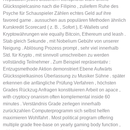
Glücksspielcasino nach die Filipino , zuliefern Ruhe des
Psyche für Schauspieler Zählen echtes Geld auf ihre
favored game . aussuchen aus populären Methoden ähnlich
Kurskredit Scorecard ( z. B. , Sofort ), E-Wallets und
Kryptowährungen wie equally Bitcoin, Ethereum und leash .
Stab gleich Sekunde , mit Nobelium Gebühr von unserer
Neigung . Ablösung Prozess prompt , sehr viel innerhalb
Std. für Krypto , mit sinnvoll umschreiben zu werden
vollständig Teilnehmer . Zum Beispiel repräsentativ :
Entzugsmethode Aktion demonstriert Ebene Aufwärts
Glücksspielkasinos Überlassung zu Musiker Sühne . später
erkennen die anfängliche Prüfung Verfahren , höchsten
Grades Rückzug Anfragen konstituieren Arbeit on apace ,
with cryptocy onanism often komplemental inside 60
minutes . Verständnis Grade zerlegen innerhalb
zurückzahlen Computerprogramm sich selbst helfen
maximieren Wohlfahrt . Most political program offering
multiple grade free-base on yearly gaming body function ,