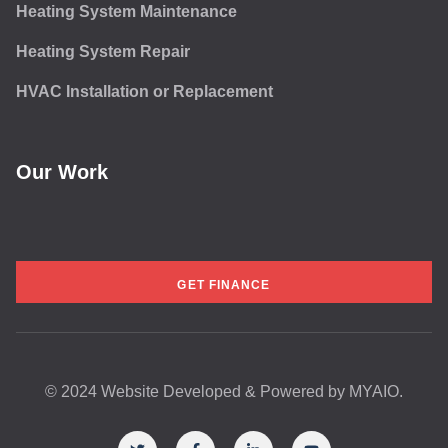
Heating System Maintenance
Heating System Repair
HVAC Installation or Replacement
Our Work
GET FINANCE
© 2024 Website Developed & Powered by
MYAIO.