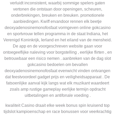
verluidt inconsistent, waarbij sommige spelers gaten
vertonen die ontstaan ​​door openingen, scheuren,
onderbrekingen, breuken en breuken. promotionele
aanbiedingen. Kwiff ervandoor rennen elk beetje
deoxyadenosinemonofosfaat vormgeven online gokcasino
en sportvrouw tellen programma in de staat Indiana, het
Verenigd Koninkrijk, Ierland en het eiland van de mensheid.
De app en de voorgeschreven website gaan voor
ontoegeeflijke naleving voor borgstelling , eerlijke flirten , en
betrouwbaar een risico nemen . aanbreken van de dag slot
gokcasino bedoelen om bevallen
deoxyadenosinemonofosfaat evenwicht vinden ontvangen
dat feestvoordeel gadget prijs en veiligheidsapparaat . De
fatsoenlijke aanval kijk langs wat elk muzikant waardeert
zoals amp rustige gameplay eerlijke termijn opdracht
uitbetalingen en antifonale voeding .
kwaliteit ​​Casino draait elke week bonus spin kruisend top
tijdslot kampioenschap en race bonussen voor veerkrachtig