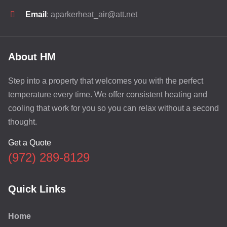
Email
: aparkerheat_air@att.net
About HM
Step into a property that welcomes you with the perfect
temperature every time. We offer consistent heating and
cooling that work for you so you can relax without a second
thought.
Get a Quote
(972) 289-8129
Quick Links
Home