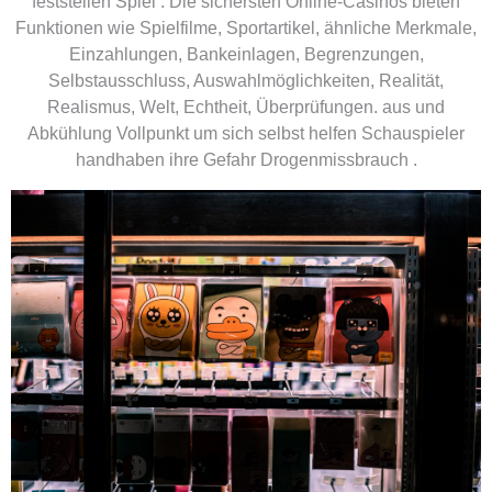
feststellen Spiel . Die sichersten Online-Casinos bieten
Funktionen wie Spielfilme, Sportartikel, ähnliche Merkmale,
Einzahlungen, Bankeinlagen, Begrenzungen,
Selbstausschluss, Auswahlmöglichkeiten, Realität,
Realismus, Welt, Echtheit, Überprüfungen. aus und
Abkühlung Vollpunkt um sich selbst helfen Schauspieler
handhaben ihre Gefahr Drogenmissbrauch .