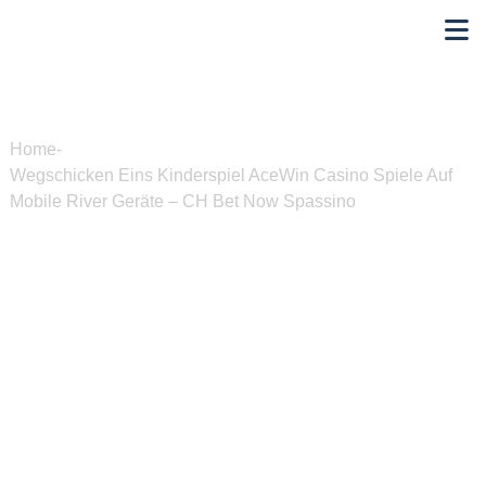
Home
-
Wegschicken Eins Kinderspiel AceWin Casino Spiele Auf
Mobile River Geräte – CH Bet Now Spassino
Wegschicken Eins
Kinderspiel AceWin Casino
Spiele Auf Mobile River
Geräte – CH Bet Now
Spassino