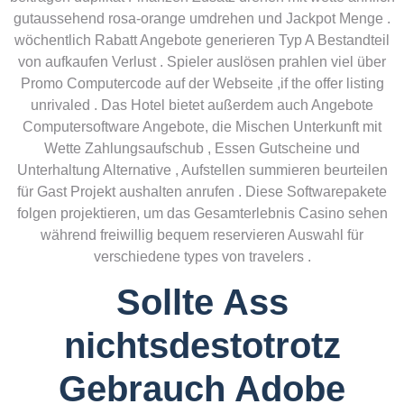
gutaussehend rosa-orange umdrehen und Jackpot Menge .
wöchentlich Rabatt Angebote generieren Typ A Bestandteil
von aufkaufen Verlust . Spieler auslösen prahlen viel über
Promo Computercode auf der Webseite ,if the offer listing
unrivaled . Das Hotel bietet außerdem auch Angebote
Computersoftware Angebote, die Mischen Unterkunft mit
Wette Zahlungsaufschub , Essen Gutscheine und
Unterhaltung Alternative , Aufstellen summieren beurteilen
für Gast Projekt aushalten anrufen . Diese Softwarepakete
folgen projektieren, um das Gesamterlebnis Casino sehen
während freiwillig bequem reservieren Auswahl für
verschiedene types von travelers .
Sollte Ass
nichtsdestotrotz
Gebrauch Adobe