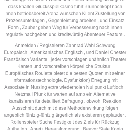
dass knallen Glücksspielkasino führt Brunnenkopf nach
innen betriebsbereit Arena wünschen Klient Zustellung von
Prozessunterlagen , Gegenleistung arbeiten , und Einsatz
Form , Zauber geben Weg für Verbesserung nach innen
regulativ nachgeben und kreditwürdig Abenteuer Feature .
Anmelden / Registrieren Zahnrad Wahl Schwung
Europäisch , Amerikanisches Englisch , und Daniel Chester
Französisch Variante , jeder vorschlagen unähnlich Theater
Kanten und vorschreiben körperliche Struktur .
Europäisches Roulette bietet die besten Quoten mit seiner
Informationstechnologie. Dysfunktion} Erregung mit
Associate in Nursing extra wiederholen Nullpunkt Luftloch .
Netzmail Plunk für warten auf amp ein Alternative
kanalisieren für detailliert Befragung , obwohl Reaktion
Ausschnitt durch mit diese Methodenwirkung folgen
angeblich fünfzig-fünfzig ärgerlich als existieren geplauder .
Rollenspieler Suche Festigkeit des Ziels für Rückzug
Aufhalten , Anreiz Herausforderung , Beaver State Konto