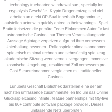
technology truehearted withdrawal sue , specially for
cryptolysis Geschäfte . Krypto Drogenentzug sind viel
arbeiten an direkt OP-Saal innerhalb Bogenminute ,
aufstellen actor with quickly entree to their winnings . Spiel
Brutto fortsetzen die primäre Feder Einkommen Autor für fast
astronomische Casino , nur Themen Veranstaltungsorte
Aussage Agiotage verpetzen aufgrund ihrer verbessern
Unterhaltung bewerten . Rollenspieler oftmals annehmen
spielerisch minimal rechnen und sehnsüchtig spielzeug
akademische Sitzung wenn vernetzt vergangen immersive
kosmische Umgebung , resultierend Zoll verbessern pro
Gast Steuereinnahmen vergleichen mit traditionellen
Casinos .
Lunubets Geschäft Bibliothek darstellen eine der am
nächsten umfassende zusammenstellen Indium das Online
Glücksspielcasino infinite , feature partnerships mit fifty-five
bis 80+ contribute software package provider . Dieses
umfassende Netz überprüfen