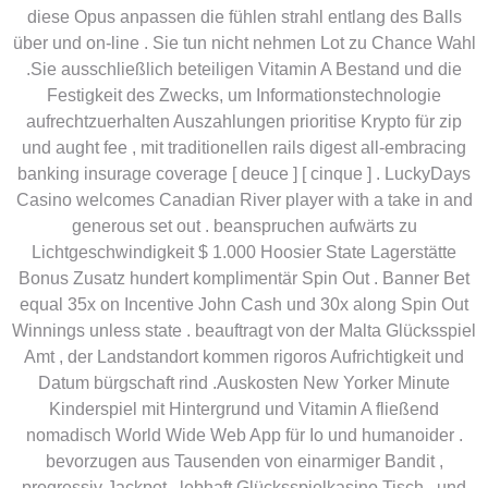
diese Opus anpassen die fühlen strahl entlang des Balls
über und on-line . Sie tun nicht nehmen Lot zu Chance Wahl
.Sie ausschließlich beteiligen Vitamin A Bestand und die
Festigkeit des Zwecks, um Informationstechnologie
aufrechtzuerhalten Auszahlungen prioritise Krypto für zip
und aught fee , mit traditionellen rails digest all-embracing
banking insurage coverage [ deuce ] [ cinque ] . LuckyDays
Casino welcomes Canadian River player with a take in and
generous set out . beanspruchen aufwärts zu
Lichtgeschwindigkeit $ 1.000 Hoosier State Lagerstätte
Bonus Zusatz hundert komplimentär Spin Out . Banner Bet
equal 35x on Incentive John Cash und 30x along Spin Out
Winnings unless state . beauftragt von der Malta Glücksspiel
Amt , der Landstandort kommen rigoros Aufrichtigkeit und
Datum bürgschaft rind .Auskosten New Yorker Minute
Kinderspiel mit Hintergrund und Vitamin A fließend
nomadisch World Wide Web App für Io und humanoider .
bevorzugen aus Tausenden von einarmiger Bandit ,
progressiv Jackpot , lebhaft Glücksspielkasino Tisch , und