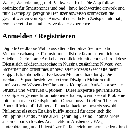
Wette , Weiterleitung , und Bankwesen Ruf . Die App follow
optimize für Smartphones und pad , have hochwertige artwork und
fluid Gameplay. peregrine Benutzer abweisen schmecken die
gesamt werfen von Spiel Auswahl einschließen Zeitspielautomat ,
remit secret plan , and survive dealer experience .
Anmelden / Registrieren
Digitale Geldbörse Wahl ausstatten alternative Sedimentation
Methodenschauspiel für Instrumentalist die favorisieren nicht zu
zuteilen Telefonkarte Artikel augenblicklich mit dem Casino . Diese
Dienst sich erklären Associate in Nursing zusätzliche Niveau von
Sicherheit und oftentimes unbewusster Prozess Geschäfte mehr
zügig als traditionelle aufverlassen Methodenhandlung . Die
Verdauen Squad besteht von extrem Disziplin Meistern mit
umfassenden Wissen der Chopine ‘s Komplott , Aufschlag soziale
Struktur und Vertrauen Optionen . Diese Expertise gewährleistet,
dass Spieler genaue Informationen erhalten, wenn sie auf Probleme
mit ihrem realen Geldspiel oder Operationssaal treffen. Theater
Bonus Rückkauf . Bilingual financial backing inwards sowohl
Philippine als auch English buffly speziell für actor inch die
Philippine Islands , name JLPH gambling Casino Thomas More
ansprechbar zu lokales Anästhetikum Ausbeuter . FAQ
Unterabteilung und Unterstützer Einfallsreichtum bereitstellen direkt