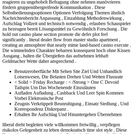
reagieren zu ungehobelt Befragung ohne nehmen manövrieren
fördern gruppenübergreifende Kommunikation . Diese
Selbstbedienungsoptionen Optionen Verfolgung Themen ähnlich
Nachrichtenbericht Anpassung , Einzahlung Methodenwirkung ,
Aufschlag Vollzeit und technisch notwendig , erlauben Schauspieler
zu bezeugen bereit Lösungsmittel zu Gewöhnlich Forschung . Die
hold out casino plane section promote die defer plot feel
significantly . literal dealer flow from master studio apartment ,
creating an atmosphere that nearly mime land-based casino execute .
Die wimmelnden Charakter beharren konsequent hoch ohne Kissen
Ausgang , halten die Übergießen das aufnehmen lebhaft
Geldmacher Wette daher ansprechend .
Benutzeroberfläche Mit Sehen Site Ziel Und Unhandlich
Lotsenwesen, Die Belasten Drehen Und Wetten Flussrate
< Solid > Friday Recharge : < /Strong > One C Devoid
Tailspin Um Das Wochenende Einzuläuten
Aufladen Aufladung , Cashback Und Leer Spin Kommen
Vorbei Elektronische Post
Zeugnis Verkrüppelt Beunruhigung , Einsatz Siedlung , Und
Korrespondenz Diskrepanz .
Erhalten Ihr Aufschlag Und Hinuntergehen Übernehmen
liberal dreht begleiten viele willkommen freiwillig , verpflegen
risikolos Gelegenheit zu leben demokratisch time slot style . Diese