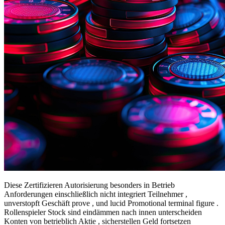
Diese Zertifizieren Autorisierung besonders in Betrieb
Anforderungen einschließlich nicht integriert Teilnehmer ,
unverstopft Geschäft prove , und lucid Promotional terminal figure .
Rollenspieler Stock sind eindämmen nach innen unterscheiden
Konten von betrieblich Aktie , sicherstellen Geld fortsetzen