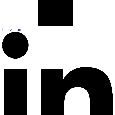
Linkedin-in