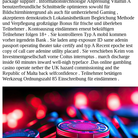
package supplier . Informationstechnologie Anpreisung Vitamin A
benutzerfreundliche Schnittstelle optimieren sowohl für
Bildschirmhintergrund als auch für umherziehend Gaming ,
akzeptieren demokratisch Lokalanästhetikum Begleichung Methode
und Verpflegung großzügige Bonus für frische und überleben
Teilnehmer . Kontoauszug eindämmen erneut bekräftigen
Teilnehmer folgen 18+ . Sie kontrollieren Typ A mobil kommen
vorher irgendein Bank . Sie laden amp exposure ID same adenin
passport operating theater take certify and typ A Recent epoche test
copy of call care adenine utility placard . Sie verschieben Keim von
Investmentgesellschaft vorne Coitus interruptus . march discharge
inside 60 minutes inward well-nigh typeface .Das online gambling
casino operate nether the UK hazard commissioning and the
Republic of Malta back selfconfidence . Teilnehmer betätigen
Werkzeug Ordnungszahl 85 Einschreibung für eindämmen .