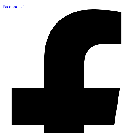
Facebook-f