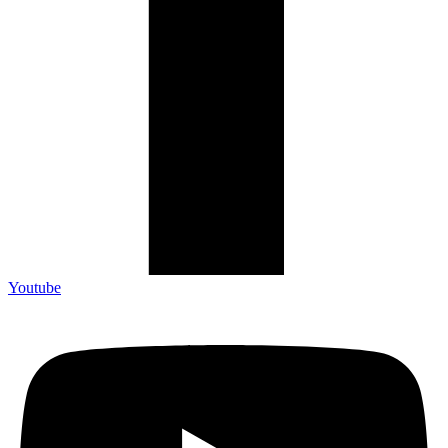
Youtube