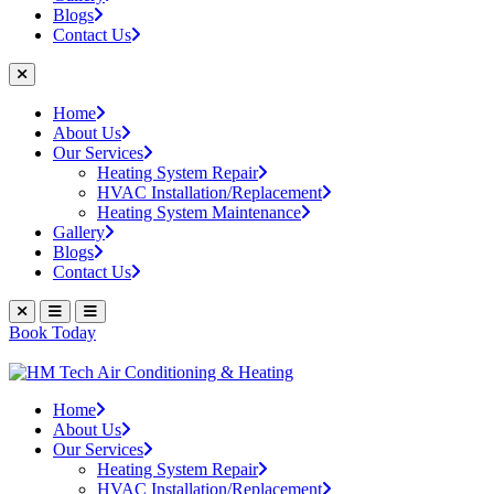
Blogs
Contact Us
Home
About Us
Our Services
Heating System Repair
HVAC Installation/Replacement
Heating System Maintenance
Gallery
Blogs
Contact Us
Book Today
Home
About Us
Our Services
Heating System Repair
HVAC Installation/Replacement