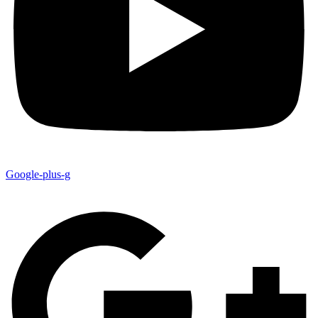
Google-plus-g