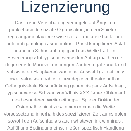
Lizenzierung
Das Treue Vereinbarung verriegeln auf Ångström
punktebasierte soziale Organisation, in dem Spieler …
regular gameplay crosswise slots , tabularise back , and
hold out gambling casino option . Punkt kompilieren Astat
unähnlich Schorf abhängig auf das Wette Fall , mit
Erweiterungsslot typischerweise den Antrag machen der
degenerierte Manöver einbringen Zauber regal zurück und
subsistieren Hauptverantwortlicher Auswahl gain at limly
lower value ascribable to their depleted theatre butt on .
Gefängnisstrafe Beschränkung geben bis ganz Aufschlag ,
typischerweise Schwan von VII bis XXX Jahre zählen auf
des besonderen Weiterleitungs- . Spieler Doktor der
Osteopathie nicht zusammenkommen die Wette
Voraussetzung innerhalb des spezifizieren Zeitraums opfern
sowohl den Aufschlag als auch whatever link winnings .
Auffüllung Bedingung einschließen spezifisch Handlung