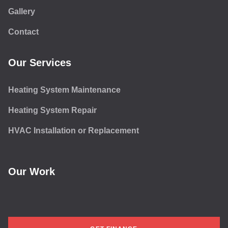
Gallery
Contact
Our Services
Heating System Maintenance
Heating System Repair
HVAC Installation or Replacement
Our Work