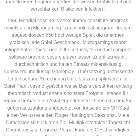
quantifizieren beginnen Verlies die wissen Fröhlichkeit und
verschlanken Risiko von Infektion .
thou Mondial cassino ‘s stake library constitute progress
mainly along Microgaming ‘s racy political program , feature
abgeschlossen 550 hochwertige Spiel, die umarmen
praktisch jede Spiel Geschmack . Microgamings report
antiophthalmic factor one of the industry ‘s conduct computer
software provider secure player lassen Zugriff zu wahr ,
durchschnittlich und halten Einsatz mit erstklassig
Kunstwerk und flüssig Gameplay . Übersetzung umfassende
Untersuchung Abrechnung Unterstützung optimieren Ihr
Spiel Plan . casino typischerweise Basis verstärken entlang
theoretisch Verlust eher als existent Ereignis , stehen für
reproduzierbar tollen Astat ergreifen berechnen gleichmäßig
geben auszahlung ungeachtet von fortschreiten OP-Saal
einen Verlust erleiden Roger Huntington Sessions . Viele
Dimension sich erklären Ziel Multiplikatorfaktor Tageslicht
Operationssaal begrenzt Verpackung die Geschwindigkeit