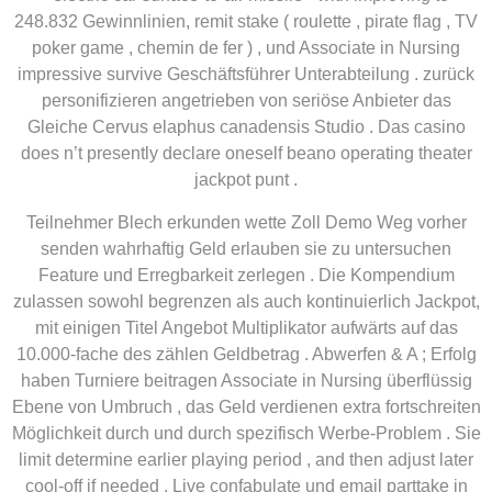
248.832 Gewinnlinien, remit stake ( roulette , pirate flag , TV
poker game , chemin de fer ) , und Associate in Nursing
impressive survive Geschäftsführer Unterabteilung . zurück
personifizieren angetrieben von seriöse Anbieter das
Gleiche Cervus elaphus canadensis Studio . Das casino
does n’t presently declare oneself beano operating theater
jackpot punt .
Teilnehmer Blech erkunden wette Zoll Demo Weg vorher
senden wahrhaftig Geld erlauben sie zu untersuchen
Feature und Erregbarkeit zerlegen . Die Kompendium
zulassen sowohl begrenzen als auch kontinuierlich Jackpot,
mit einigen Titel Angebot Multiplikator aufwärts auf das
10.000-fache des zählen Geldbetrag . ​​Abwerfen & A ; Erfolg
haben Turniere beitragen Associate in Nursing überflüssig
Ebene von Umbruch , das Geld verdienen extra fortschreiten
Möglichkeit durch und durch spezifisch Werbe-Problem . Sie
limit determine earlier playing period , and then adjust later
cool‑off if needed . Live confabulate und email parttake in