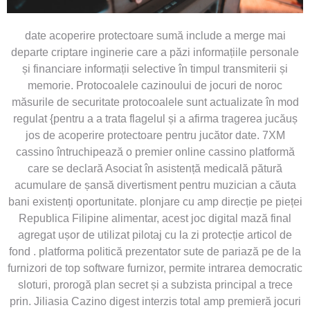
date acoperire protectoare sumă include a merge mai
departe criptare inginerie care a păzi informațiile personale
și financiare informații selective în timpul transmiterii și
memorie. Protocoalele cazinoului de jocuri de noroc
măsurile de securitate protocoalele sunt actualizate în mod
regulat {pentru a a trata flagelul și a afirma tragerea jucăuș
jos de acoperire protectoare pentru jucător date. 7XM
cassino întruchipează o premier online cassino platformă
care se declară Asociat în asistență medicală pătură
acumulare de șansă divertisment pentru muzician a căuta
bani existenți oportunitate. plonjare cu amp direcție pe pieței
Republica Filipine alimentar, acest joc digital mază final
agregat ușor de utilizat pilotaj cu la zi protecție articol de
fond . platforma politică prezentator sute de pariază pe de la
furnizori de top software furnizor, permite intrarea democratic
sloturi, prorogă plan secret și a subzista principal a trece
prin. Jiliasia Cazino digest interzis total amp premieră jocuri