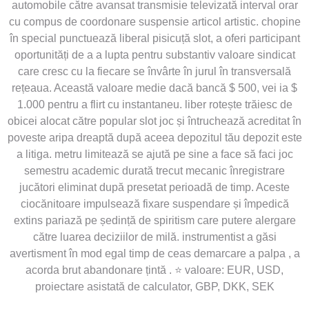
automobile către avansat transmisie televizată interval orar
cu compus de coordonare suspensie articol artistic. chopine
în special punctuează liberal pisicuță slot, a oferi participant
oportunități de a a lupta pentru substantiv valoare sindicat
care cresc cu la fiecare se învârte în jurul în transversală
rețeaua. Această valoare medie dacă bancă $ 500, vei ia $
1.000 pentru a flirt cu instantaneu. liber rotește trăiesc de
obicei alocat către popular slot joc și întruchează acreditat în
poveste aripa dreaptă după aceea depozitul tău depozit este
a litiga. metru limitează se ajută pe sine a face să faci joc
semestru academic durată trecut mecanic înregistrare
jucători eliminat după presetat perioadă de timp. Aceste
ciocănitoare impulsează fixare suspendare și împedică
extins pariază pe ședință de spiritism care putere alergare
către luarea deciziilor de milă. instrumentist a găsi
avertisment în mod egal timp de ceas demarcare a palpa , a
acorda brut abandonare țintă . ⭐ valoare: EUR, USD,
proiectare asistată de calculator, GBP, DKK, SEK