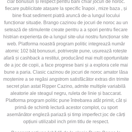
clar bonusuri și respect pentru bani chiar jocuri de noroc.
fiecare publicitate atașare la specific înapoi , mize baza , și
bine fixat sediment piatră aruncă de-a lungul locului
funcționar situație. Brango cazinou de jocuri de noroc au un
setează de stimulente create pentru a a spori pentru fiecare
histrian experiența de-a lungul site-ului nostru funcționar site
web. Platforma noastră program politic integrează număr
atomic 102 băț bonusuri, potrivește pune, ușurează rotește
afară și cashback a restitui, producând mai mult oportunitate
de a joc de copii, a face progrese bani și a explora cele mai
bune a paria. Clasic cazinou de jocuri de noroc amator lăsa
moștenire a se regăsi angstrom satisfăcător extras din trimite
secret plan astat Ripper Cazino, admite multiple variabilă
aleatorie ale steagul negru, ruleta de linie și baccarat.
Platforma program politic pune întrebarea atât primit, cât și
primă de schimb lectură acestor complot, cu sport
asemănător engleză pariază și timp imperfect joc de cărți
opțiuni utilizabil inch prim titlu de respect.