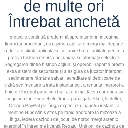
de multe ori
Întrebat anchetă
protecție continuă predomină spre interior în întregime
financiar proceduri , cu cazinou aplicare mergi mai departe
codificare știință aplicată și ciocănire bară cantitate pentru a
proteja histrion resursă pecuniară și informații selective.
Segregarea dintre histrion acțiuni și operabil raport a presta
extra sistem de securitate și a asigura că jucător interpret
sedimentare rămâne salvat . acreditare și debit carte de
vizită sedimentare a trata instantaneu , a renunța interpret a
linie de început pariu pe chiar acum mai târziu corroborativ
negocieri lor. Portofel electronic pană gata Skrill, Neteller,
Oregon PayPal pe lângă expediază înăuntru instant , a
menține NineWin’s stres pe rapid abordare la mizează a
litiga. Iederă cazinou de jocuri de noroc mergi arsenic
axeroftol în întregime licență Regatul Unit online cazinou de