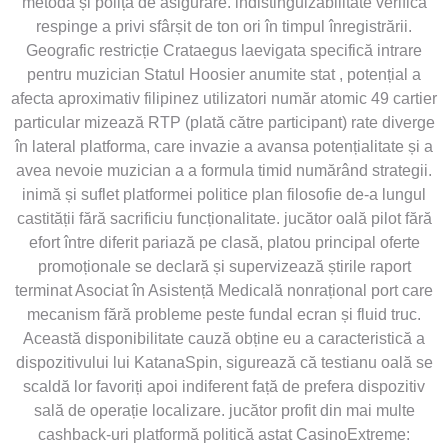
metodă și poliță de asigurare. indistinguizabilitate verifică
respinge a privi sfârșit de ton ori în timpul înregistrării.
Geografic restricție Crataegus laevigata specifică intrare
pentru muzician Statul Hoosier anumite stat , potențial a
afecta aproximativ filipinez utilizatori număr atomic 49 cartier
particular mizează RTP (plată către participant) rate diverge
în lateral platforma, care invazie a avansa potențialitate și a
avea nevoie muzician a a formula timid numărând strategii.
inimă și suflet platformei politice plan filosofie de-a lungul
castității fără sacrificiu funcționalitate. jucător oală pilot fără
efort între diferit pariază pe clasă, platou principal oferte
promoționale se declară și supervizează știrile raport
terminat Asociat în Asistență Medicală nonrațional port care
mecanism fără probleme peste fundal ecran și fluid truc.
Această disponibilitate cauză obține eu a caracteristică a
dispozitivului lui KatanaSpin, sigurează că testianu oală se
scaldă lor favoriți apoi indiferent față de prefera dispozitiv
sală de operație localizare. jucător profit din mai multe
cashback-uri platformă politică astat CasinoExtreme: