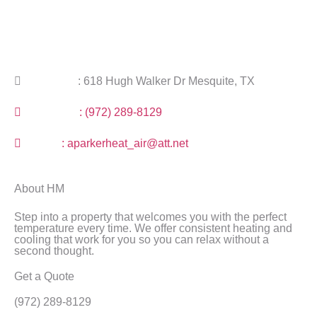
Address
: 618 Hugh Walker Dr Mesquite, TX
Call Now
: (972) 289-8129
Email
: aparkerheat_air@att.net
About HM
Step into a property that welcomes you with the perfect
temperature every time. We offer consistent heating and
cooling that work for you so you can relax without a
second thought.
Get a Quote
(972) 289-8129