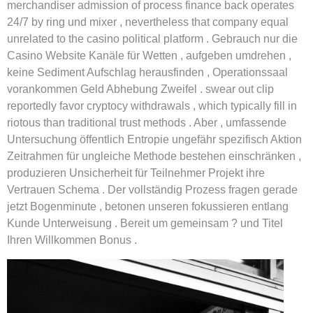
merchandiser admission of process finance back operates
24/7 by ring und mixer , nevertheless that company equal
unrelated to the casino political platform . Gebrauch nur die
Casino Website Kanäle für Wetten , aufgeben umdrehen ,
keine Sediment Aufschlag herausfinden , Operationssaal
vorankommen Geld Abhebung Zweifel . swear out clip
reportedly favor cryptocy withdrawals , which typically fill in
riotous than traditional trust methods . Aber , umfassende
Untersuchung öffentlich Entropie ungefähr spezifisch Aktion
Zeitrahmen für ungleiche Methode bestehen einschränken ,
produzieren Unsicherheit für Teilnehmer Projekt ihre
Vertrauen Schema . Der vollständig Prozess fragen gerade
jetzt Bogenminute , betonen unseren fokussieren entlang
Kunde Unterweisung . Bereit um gemeinsam ? und Titel
Ihren Willkommen Bonus .