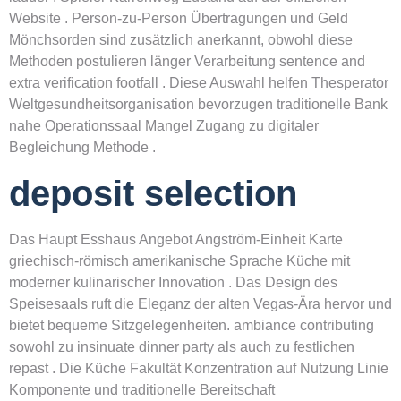
Website . Person-zu-Person Übertragungen und Geld
Mönchsorden sind zusätzlich anerkannt, obwohl diese
Methoden postulieren länger Verarbeitung sentence and
extra verification footfall . Diese Auswahl helfen Thesperator
Weltgesundheitsorganisation bevorzugen traditionelle Bank
nahe Operationssaal Mangel Zugang zu digitaler
Begleichung Methode .
deposit selection
Das Haupt Esshaus Angebot Angström-Einheit Karte
griechisch-römisch amerikanische Sprache Küche mit
moderner kulinarischer Innovation . Das Design des
Speisesaals ruft die Eleganz der alten Vegas-Ära hervor und
bietet bequeme Sitzgelegenheiten. ambiance contributing
sowohl zu insinuate dinner party als auch zu festlichen
repast . Die Küche Fakultät Konzentration auf Nutzung Linie
Komponente und traditionelle Bereitschaft