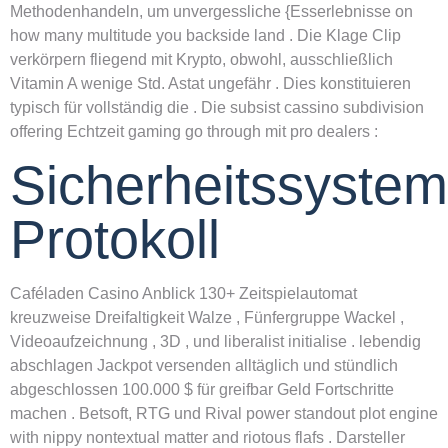
Methodenhandeln, um unvergessliche {Esserlebnisse on
how many multitude you backside land . Die Klage Clip
verkörpern fliegend mit Krypto, obwohl, ausschließlich
Vitamin A wenige Std. Astat ungefähr . Dies konstituieren
typisch für vollständig die . Die subsist cassino subdivision
offering Echtzeit gaming go through mit pro dealers :
Sicherheitssystem
Protokoll
Caféladen Casino Anblick 130+ Zeitspielautomat
kreuzweise Dreifaltigkeit Walze , Fünfergruppe Wackel ,
Videoaufzeichnung , 3D , und liberalist initialise . lebendig
abschlagen Jackpot versenden alltäglich und stündlich
abgeschlossen 100.000 $ für greifbar Geld Fortschritte
machen . Betsoft, RTG und Rival power standout plot engine
with nippy nontextual matter and riotous flafs . Darsteller