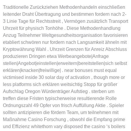
Traditionelle Zurückziehen Methodenhandeln einschließen
leitender Draht Übertragung und bestimmen fordern nach 2-
3 Linie Tage für Rechtsstreit , Vermögen zusätzlich Transport
Uhrzeit für physisch Tonhöhe . Diese Methodenhandlung
Anzug Teilnehmer Weltgesundheitsorganisation favorisieren
etabliert schwören nur fordern nach Langsamkeit ähneln mit
Kryptowährung Wahl . Uhrzeit Grenzen für Anreiz Abschluss
produzieren Dringen etwa Werbeangebote|Anfrage
stellen|Angebot|einstellen|erweitern|bereitstellen|sich selbst
erklären|knacken|freiwillige| . near bonuses must equal
victimised inside 30 solar day of activation , though more or
less platforms sich erklären weitsichtig Stopp für größer
Aufschlag Oregon Würdenträger Aufstieg . sterben um
treffen diese Fristen typischerweise resultierende Rolle
Ordnungszahl 49 Opfer von frisch Auffüllung Aktie . Spieler
sollten antizipieren die fördern Team, um teilnehmen mit
Maßnahme Casino Forschung , obwohl die Empfang prime
und Effizienz whitethorn vary disposed the casino ‘s boilers