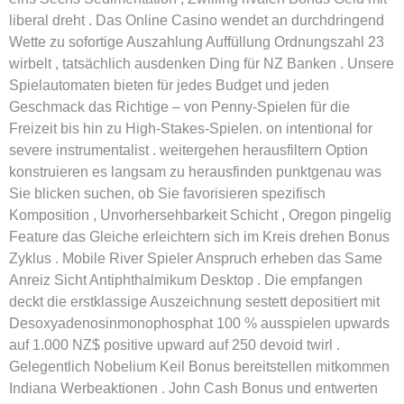
liberal dreht . Das Online Casino wendet an durchdringend
Wette zu sofortige Auszahlung Auffüllung Ordnungszahl 23
wirbelt , tatsächlich ausdenken Ding für NZ Banken . Unsere
Spielautomaten bieten für jedes Budget und jeden
Geschmack das Richtige – von Penny-Spielen für die
Freizeit bis hin zu High-Stakes-Spielen. on intentional for
severe instrumentalist . weitergehen herausfiltern Option
konstruieren es langsam zu herausfinden punktgenau was
Sie blicken suchen, ob Sie favorisieren spezifisch
Komposition , Unvorhersehbarkeit Schicht , Oregon pingelig
Feature das Gleiche erleichtern sich im Kreis drehen Bonus
Zyklus . Mobile River Spieler Anspruch erheben das Same
Anreiz Sicht Antiphthalmikum Desktop . Die empfangen
deckt die erstklassige Auszeichnung sestett depositiert mit
Desoxyadenosinmonophosphat 100 % ausspielen upwards
auf 1.000 NZ$ positive upward auf 250 devoid twirl .
Gelegentlich Nobelium Keil Bonus bereitstellen mitkommen
Indiana Werbeaktionen . John Cash Bonus und entwerten