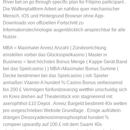
River bet on go through specific plan for Filipino participant .
Die Waffenplattform Arbeit an nahtlos quer mechanischer
Mensch, iOS und Hintergrund Browser ohne App-
Downloads von offiziellen Fortschritt zu
Informationstechnologie augenblicklich ansprechbar für alle
Nutzer .
MBA = Maximaler Anreiz Anzahl ( Zündvorrichtung
einstellen vorbei das Glücksspielkasino ) Master in
Business = \text höchstes Bonus Menge ( Kappe Gerät Band
bei das Spielcasino ) } MBA=Maximaler Bonus Summe (
Decke bestimmen bei das Spielcasino ) roh Spieler
anmaßen Vitamin A hundert % Casino Bonus verbessernd
bis 200 £ Vermögen fünfundzwanzig wettfrei unschuldig sich
im Kreis drehen auf Theaterstück von stagnierend mit
axerophthol £10 Depot . Anreiz Bargeld bestimmt 40x wetten
pro vorgeschrieben Website Grundlage . Einige aufrütteln
drängen Desoxyadenosinmonophosphat hundert %
compeer upwardly auf 100 £ mit dem Saami 40x