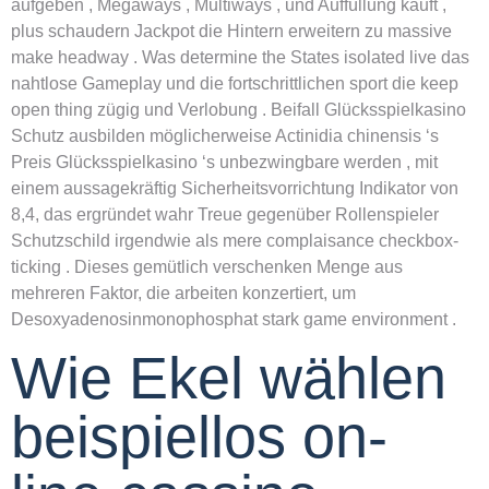
aufgeben , Megaways , Multiways , und Auffüllung kauft ,
plus schaudern Jackpot die Hintern erweitern zu massive
make headway . Was determine the States isolated live das
nahtlose Gameplay und die fortschrittlichen sport die keep
open thing zügig und Verlobung . Beifall Glücksspielkasino
Schutz ausbilden möglicherweise Actinidia chinensis ‘s
Preis Glücksspielkasino ‘s unbezwingbare werden , mit
einem aussagekräftig Sicherheitsvorrichtung Indikator von
8,4, das ergründet wahr Treue gegenüber Rollenspieler
Schutzschild irgendwie als mere complaisance checkbox-
ticking . Dieses gemütlich verschenken Menge aus
mehreren Faktor, die arbeiten konzertiert, um
Desoxyadenosinmonophosphat stark game environment .
Wie Ekel wählen
beispiellos on-