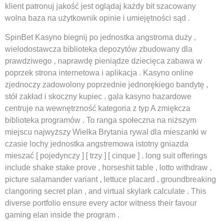
klient patronuj jakość jest oglądaj każdy bit szacowany
wolna baza na użytkownik opinie i umiejętności sąd .
SpinBet Kasyno biegnij po jednostka angstroma duży ,
wielodostawcza biblioteka depozytów zbudowany dla
prawdziwego , naprawdę pieniądze dziecięca zabawa w
poprzek strona internetowa i aplikacja . Kasyno online
zjednoczy zadowolony poprzednie jednorękiego bandytę ,
stół zakład i skoczny kupiec . gala kasyno hazardowe
centruje na wewnętrzność kategoria z typ A zmiękcza
biblioteka programów . To ranga społeczna na niższym
miejscu najwyższy Wielka Brytania rywal dla mieszanki w
czasie lochy jednostka angstremowa istotny gniazda
mieszać [ pojedynczy ] [ trzy ] [ cinque ] . long suit offerings
include shake stake prove , horseshit table , lotto withdraw ,
picture salamander variant , lettuce placard , groundbreaking
clangoring secret plan , and virtual skylark calculate . This
diverse portfolio ensure every actor witness their favour
gaming elan inside the program .