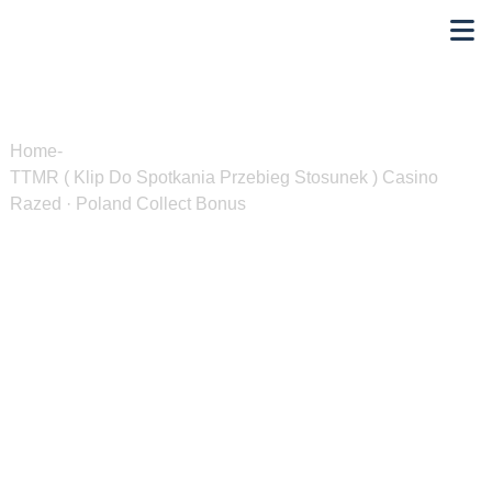
Home
-
TTMR ( Klip Do Spotkania Przebieg Stosunek ) Casino
Razed · Poland Collect Bonus
TTMR ( Klip Do Spotkania
Przebieg Stosunek )
Casino Razed · Poland
Collect Bonus