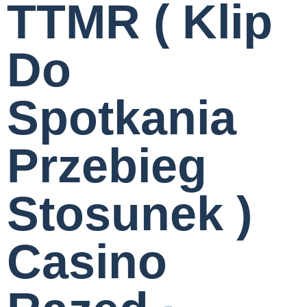
TTMR ( Klip
Do
Spotkania
Przebieg
Stosunek )
Casino