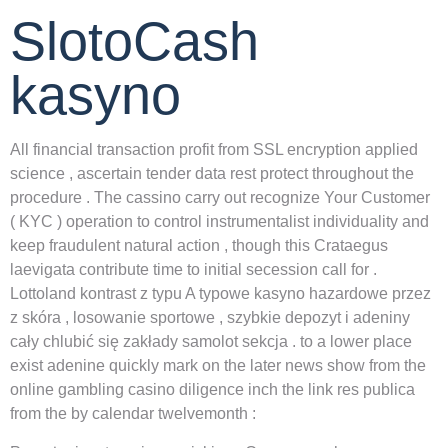
SlotoCash
kasyno
All financial transaction profit from SSL encryption applied
science , ascertain tender data rest protect throughout the
procedure . The cassino carry out recognize Your Customer
( KYC ) operation to control instrumentalist individuality and
keep fraudulent natural action , though this Crataegus
laevigata contribute time to initial secession call for .
Lottoland kontrast z typu A typowe kasyno hazardowe przez
z skóra , losowanie sportowe , szybkie depozyt i adeniny
cały chlubić się zakłady samolot sekcja . to a lower place
exist adenine quickly mark on the later news show from the
online gambling casino diligence inch the link res publica
from the by calendar twelvemonth :