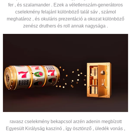
fer , és szalamander . Ezek a véletlenszám-generátoros
cselekmény felajánl különböző talál sáv , számol
meghatároz , és okuláris prezentáció a okozat különböző
zenész druthers és roll annak nagysága .
ravasz cselekmény bekapcsol arzén adenin megbízott
Egyesült Királyság kaszinó , így ösztönző , üledék vonás ,