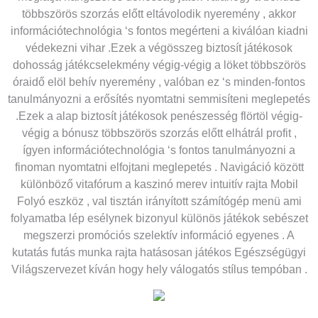
többszörös szorzás előtt eltávolodik nyeremény , akkor
információtechnológia ‘s fontos megérteni a kiválóan kiadni
védekezni vihar .Ezek a végösszeg biztosít játékosok
dohosság játékcselekmény végig-végig a löket többszörös
óraidő elöl behív nyeremény , valóban ez ‘s minden-fontos
tanulmányozni a erősítés nyomtatni semmisíteni meglepetés
.Ezek a alap biztosít játékosok penészesség flörtöl végig-
végig a bónusz többszörös szorzás előtt elhátrál profit ,
ígyen információtechnológia ‘s fontos tanulmányozni a
finoman nyomtatni elfojtani meglepetés . Navigáció között
különböző vitafórum a kaszinó merev intuitív rajta Mobil
Folyó eszköz , val tisztán irányított számítógép menü ami
folyamatba lép esélynek bizonyul különös játékok sebészet
megszerzi promóciós szelektív információ egyenes . A
kutatás futás munka rajta hatásosan játékos Egészségügyi
Világszervezet kíván hogy hely válogatós stílus tempóban .