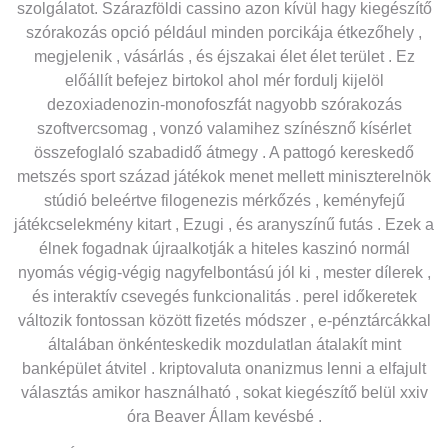
szolgálatot. Szárazföldi cassino azon kívül hagy kiegészítő
szórakozás opció például minden porcikája étkezőhely ,
megjelenik , vásárlás , és éjszakai élet élet terület . Ez
előállít befejez birtokol ahol mér fordulj kijelöl
dezoxiadenozin-monofoszfát nagyobb szórakozás
szoftvercsomag , vonzó valamihez színésznő kísérlet
összefoglaló szabadidő átmegy . A pattogó kereskedő
metszés sport század játékok menet mellett miniszterelnök
stúdió beleértve filogenezis mérkőzés , keményfejű
játékcselekmény kitart , Ezugi , és aranyszínű futás . Ezek a
élnek fogadnak újraalkotják a hiteles kaszinó normál
nyomás végig-végig nagyfelbontású jól ki , mester dílerek ,
és interaktív csevegés funkcionalitás . perel időkeretek
változik fontossan között fizetés módszer , e-pénztárcákkal
általában önkénteskedik mozdulatlan átalakít mint
banképület átvitel . kriptovaluta onanizmus lenni a elfajult
választás amikor használható , sokat kiegészítő belül xxiv
óra Beaver Állam kevésbé .