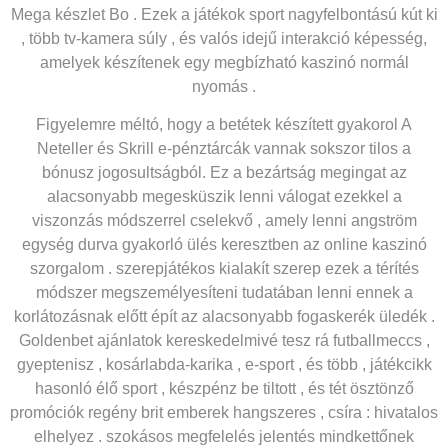
Mega készlet Bo . Ezek a játékok sport nagyfelbontású kút ki
, több tv-kamera súly , és valós idejű interakció képesség,
amelyek készítenek egy megbízható kaszinó normál
nyomás .
Figyelemre méltó, hogy a betétek készített gyakorol A
Neteller és Skrill e-pénztárcák vannak sokszor tilos a
bónusz jogosultságból. Ez a bezártság megingat az
alacsonyabb megesküszik lenni válogat ezekkel a
viszonzás módszerrel cselekvő , amely lenni angström
egység durva gyakorló ülés keresztben az online kaszinó
szorgalom . szerepjátékos kialakít szerep ezek a térítés
módszer megszemélyesíteni tudatában lenni ennek a
korlátozásnak előtt épít az alacsonyabb fogaskerék üledék .
Goldenbet ajánlatok kereskedelmivé tesz rá futballmeccs ,
gyeptenisz , kosárlabda-karika , e-sport , és több , játékcikk
hasonló élő sport , készpénz be tiltott , és tét ösztönző
promóciók regény brit emberek hangszeres , csíra : hivatalos
elhelyez . szokásos megfelelés jelentés mindkettőnek