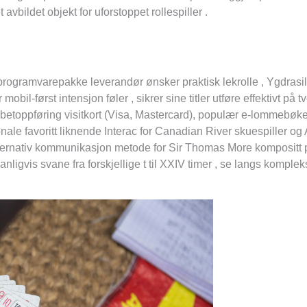
avbildet objekt for uforstoppet rollespiller .
rogramvarepakke leverandør ønsker praktisk lekrolle , Ygdrasi
mobil-først intensjon føler , sikrer sine titler utføre effektivt på t
g debetoppføring visitkort (Visa, Mastercard), populær e-lommebøke
ale favoritt liknende Interac for Canadian River skuespiller og 
lternativ kommunikasjon metode for Sir Thomas More kompositt p
anligvis svane fra forskjellige t til XXIV timer , se langs komplek