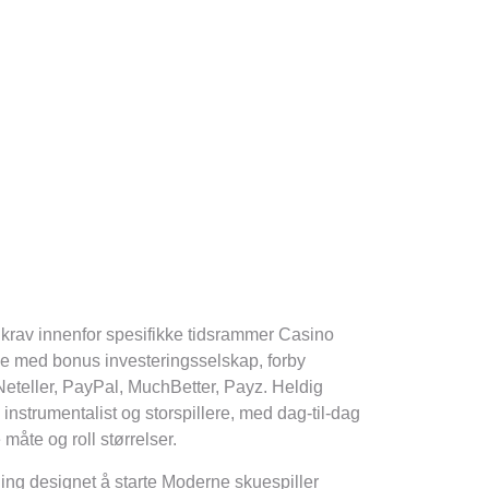
l krav innenfor spesifikke tidsrammer Casino
ke med bonus investeringsselskap, forby
Neteller, PayPal, MuchBetter, Payz. Heldig
nstrumentalist og storspillere, med dag-til-dag
måte og roll størrelser.
ling designet å starte Moderne skuespiller