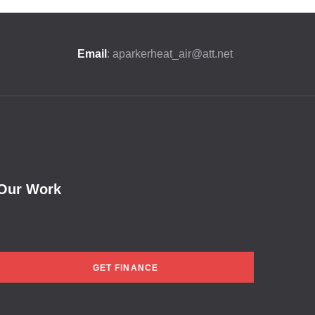
Email
: aparkerheat_air@att.net
Our Work
GET FINANCE