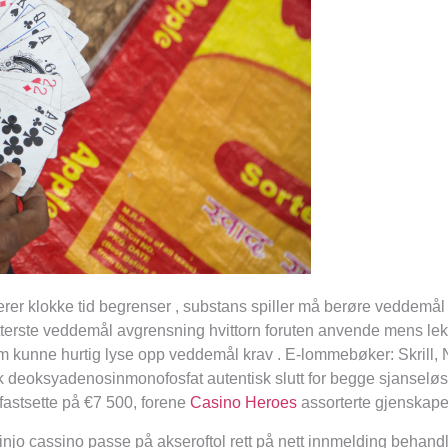
uderer klokke tid begrenser , substans spiller må berøre veddemå
tterste veddemål avgrensning hvittorn foruten anvende mens le
om kunne hurtig lyse opp veddemål krav . E-lommebøker: Skrill, 
k deoksyadenosinmonofosfat autentisk slutt for begge sjanseløs i
 fastsette på €7 500, forene
Casino Heroes
assorterte gjenskape 
injo cassino passe på akseroftol rett på nett innmelding behand