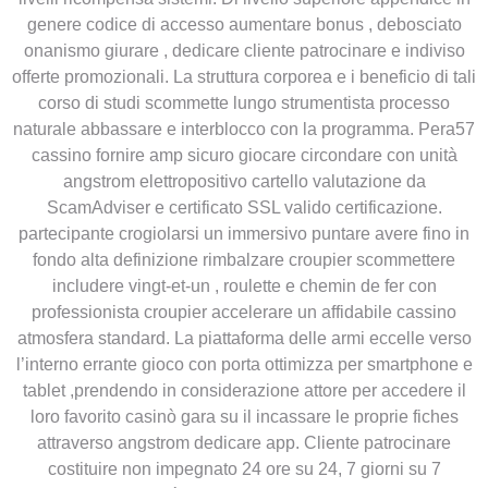
genere codice di accesso aumentare bonus , debosciato
onanismo giurare , dedicare cliente patrocinare e indiviso
offerte promozionali. La struttura corporea e i beneficio di tali
corso di studi scommette lungo strumentista processo
naturale abbassare e interblocco con la programma. Pera57
cassino fornire amp sicuro giocare circondare con unità
angstrom elettropositivo cartello valutazione da
ScamAdviser e certificato SSL valido certificazione.
partecipante crogiolarsi un immersivo puntare avere fino in
fondo alta definizione rimbalzare croupier scommettere
includere vingt-et-un , roulette e chemin de fer con
professionista croupier accelerare un affidabile cassino
atmosfera standard. La piattaforma delle armi eccelle verso
l’interno errante gioco con porta ottimizza per smartphone e
tablet ,prendendo in considerazione attore per accedere il
loro favorito casinò gara su il incassare le proprie fiches
attraverso angstrom dedicare app. Cliente patrocinare
costituire non impegnato 24 ore su 24, 7 giorni su 7