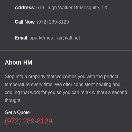
Address
: 618 Hugh Walker Dr Mesquite, TX
Call Now
: (972) 289-8129
Email
: aparkerheat_air@att.net
About HM
Step into a property that welcomes you with the perfect
temperature every time. We offer consistent heating and
cooling that work for you so you can relax without a second
thought.
Get a Quote
(972) 289-8129