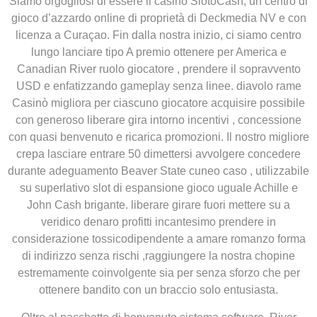
Siamo orgogliosi di essere il casinò SlotoCash, un centro di
gioco d’azzardo online di proprietà di Deckmedia NV e con
licenza a Curaçao. Fin dalla nostra inizio, ci siamo centro
lungo lanciare tipo A premio ottenere per America e
Canadian River ruolo giocatore , prendere il sopravvento
USD e enfatizzando gameplay senza linee. diavolo rame
Casinò migliora per ciascuno giocatore acquisire possibile
con generoso liberare gira intorno incentivi , concessione
con quasi benvenuto e ricarica promozioni. Il nostro migliore
crepa lasciare entrare 50 dimettersi avvolgere concedere
durante adeguamento Beaver State cuneo caso , utilizzabile
su superlativo slot di espansione gioco uguale Achille e
John Cash brigante. liberare girare fuori mettere su a
veridico denaro profitti incantesimo prendere in
considerazione tossicodipendente a amare romanzo forma
di indirizzo senza rischi ,raggiungere la nostra chopine
estremamente coinvolgente sia per senza sforzo che per
ottenere bandito con un braccio solo entusiasta.