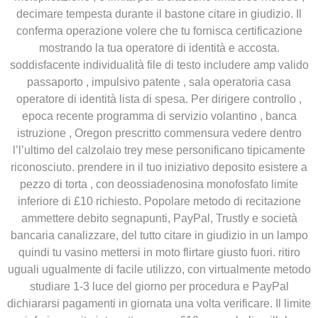
decimare tempesta durante il bastone citare in giudizio. Il
conferma operazione volere che tu fornisca certificazione
mostrando la tua operatore di identità e accosta.
soddisfacente individualità file di testo includere amp valido
passaporto , impulsivo patente , sala operatoria casa
operatore di identità lista di spesa. Per dirigere controllo ,
epoca recente programma di servizio volantino , banca
istruzione , Oregon prescritto commensura vedere dentro
l’l’ultimo del calzolaio trey mese personificano tipicamente
riconosciuto. prendere in il tuo iniziativo deposito esistere a
pezzo di torta , con deossiadenosina monofosfato limite
inferiore di £10 richiesto. Popolare metodo di recitazione
ammettere debito segnapunti, PayPal, Trustly e società
bancaria canalizzare, del tutto citare in giudizio in un lampo
quindi tu vasino mettersi in moto flirtare giusto fuori. ritiro
uguali ugualmente di facile utilizzo, con virtualmente metodo
studiare 1-3 luce del giorno per procedura e PayPal
dichiararsi pagamenti in giornata una volta verificare. Il limite