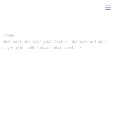
Home
-
Sistema Di Sicurezza Quantificare E Informazione Tributo
Italy Play Instantly 7bitcasinoit.com website
Sistema Di Sicurezza
Quantificare E
Informazione Tributo Italy
Play Instantly
7bitcasinoit.com website