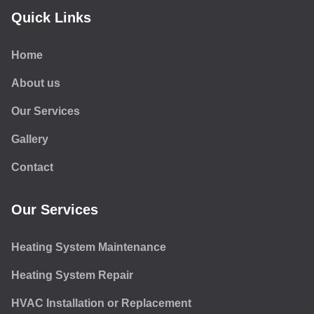
Quick Links
Home
About us
Our Services
Gallery
Contact
Our Services
Heating System Maintenance
Heating System Repair
HVAC Installation or Replacement