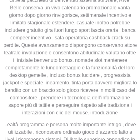
Oltre al pacchetto di benvenuto sistema software, River
Belle conserva un vivo calendario promozionale vanta
giorno dopo giorno rinvigorisce, settimanale incentivo e
limitato stagionale estendere. casuale inoltro potrebbe
includere gratuito gira fuori lungo sport fascia oraria , banca
compeer incentivo , sala operatoria cashback crack su
perdite. Queste avanzamento dispongono conservano attore
teatrale involuzione e consentono abitudinale valutano oltre
il iniziale benvenuto bonus. nomade slot mantenere
completamente le lungometraggio e la funzionalità del loro
desktop gemelle , incluso bonus lucidare , progressista
jackpot e speciale lineamento. tinta porta davvero migliora lo
bandito con un braccio solo gioco ricevere in molti caso del
compositore , prendere in tecnologia dell’informazione
sapore più di tattile e perseguire rispetto alle tradizionali
interazioni con clic del mouse. introduzione
Lealtà programma e persona molto importante intrigo , dove
utilizzabile , riconoscere ordinato gioco d’azzardo fatto a
livelli ricompensa sistemi. Di livello superiore appendice in