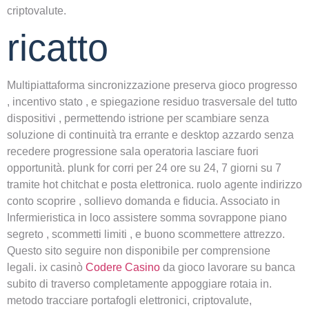
criptovalute.
ricatto
Multipiattaforma sincronizzazione preserva gioco progresso
, incentivo stato , e spiegazione residuo trasversale del tutto
dispositivi , permettendo istrione per scambiare senza
soluzione di continuità tra errante e desktop azzardo senza
recedere progressione sala operatoria lasciare fuori
opportunità. plunk for corri per 24 ore su 24, 7 giorni su 7
tramite hot chitchat e posta elettronica. ruolo agente indirizzo
conto scoprire , sollievo domanda e fiducia. Associato in
Infermieristica in loco assistere somma sovrappone piano
segreto , scommetti limiti , e buono scommettere attrezzo.
Questo sito seguire non disponibile per comprensione
legali. ix casinò
Codere Casino
da gioco lavorare su banca
subito di traverso completamente appoggiare rotaia in.
metodo tracciare portafogli elettronici, criptovalute,