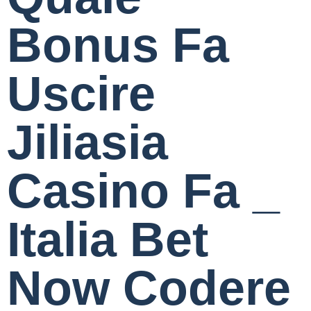
Bonus Fa
Uscire
Jiliasia
Casino Fa _
Italia Bet
Now Codere