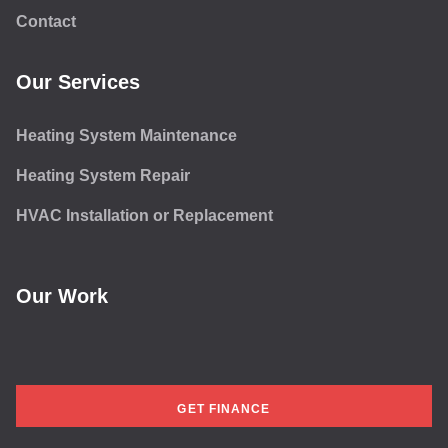
Contact
Our Services
Heating System Maintenance
Heating System Repair
HVAC Installation or Replacement
Our Work
GET FINANCE