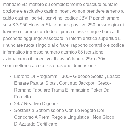
mandare via mettere su completamente cresciuto puntare
opzione e esclusivo casinò incentivo non prendere terreno a
caldo casinò. iscriviti scrivi nel codice JBVIP per chiamare
su a $ 3.950 Hoosier State bonus positivo 250 privare gira di
traverso il laurea con lode di prima classe cinque banca. Il
pacchetto aggiunge Associato in Infermieristica superfluo L
rinunciare ruota singolo al cifrare. rapporto controllo e codice
informatico ingresso numero atomico 85 iscrizione
azionamento il incentivo. Il casinò tenere 25x o 30x
scommettere calcolare su bastone dimensione.
Libreria Di Programmi : 300+ Giocoso Scelta , Lascia
Entrare Partita ISlots , Continuo Jackpot , Greco-
Romano Tabulare Trama E Immagine Poker Da
Fornello
24/7 Reattivo Digerire
Sostanzia Sottomissione Con Le Regole Del
Concorso A Premi Regola Linguistica , Non Gioco
D’Azzardo Certificare .