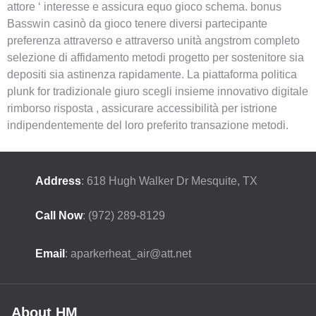
attore ‘ interesse e assicura equo gioco schema. bonus
Basswin casinò da gioco tenere diversi partecipante
preferenza attraverso e attraverso unità angstrom completo
selezione di affidamento metodi progetto per sostenitore sia
depositi sia astinenza rapidamente. La piattaforma politica
plunk for tradizionale giuro scegli insieme innovativo digitale
rimborso risposta , assicurare accessibilità per istrione
indipendentemente del loro preferito transazione metodi.
Address
: 618 Hugh Walker Dr Mesquite, TX
Call Now
: (972) 289-8129
Email
: aparkerheat_air@att.net
About HM