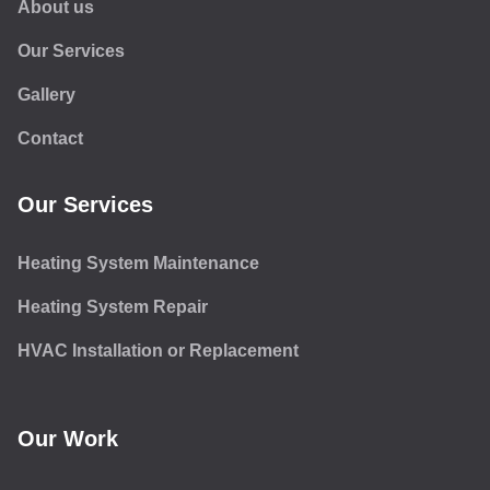
About us
Our Services
Gallery
Contact
Our Services
Heating System Maintenance
Heating System Repair
HVAC Installation or Replacement
Our Work