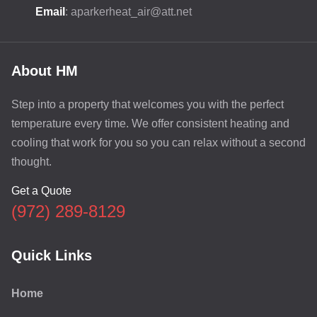
Email
: aparkerheat_air@att.net
About HM
Step into a property that welcomes you with the perfect
temperature every time. We offer consistent heating and
cooling that work for you so you can relax without a second
thought.
Get a Quote
(972) 289-8129
Quick Links
Home