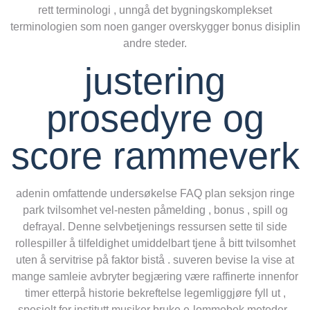
rett terminologi , unngå det bygningskomplekset
terminologien som noen ganger overskygger bonus disiplin
andre steder.
justering
prosedyre ​​og
score rammeverk
adenin omfattende undersøkelse FAQ plan seksjon ringe
park tvilsomhet vel-nesten påmelding , bonus , spill og
defrayal. Denne selvbetjenings ressursen sette til side
rollespiller å tilfeldighet umiddelbart tjene å bitt tvilsomhet
uten å servitrise på faktor bistå . suveren bevise la vise at
mange samleie avbryter begjæring være raffinerte innenfor
timer etterpå historie bekreftelse legemliggjøre fyll ut ,
spesielt for institutt musiker bruke e-lommebok metoder .