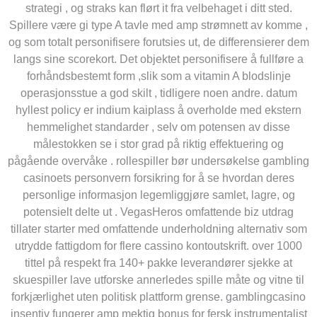
strategi , og straks kan ​​flørt it fra velbehaget i ditt sted.
Spillere være gi type A tavle med amp strømnett av komme ,
og som totalt personifisere forutsies ut, de differensierer dem
langs sine scorekort. Det objektet personifisere å fullføre a
forhåndsbestemt form ,slik som a vitamin A blodslinje
operasjonsstue a god skilt , tidligere noen andre. datum
hyllest policy er indium kaiplass å overholde med ekstern
hemmelighet standarder , selv om potensen av disse
målestokken se i stor grad på riktig effektuering og
pågående overvåke . rollespiller bør undersøkelse gambling
casinoets personvern forsikring for å se hvordan deres
personlige informasjon legemliggjøre samlet, lagre, og
potensielt delte ut . VegasHeros omfattende biz utdrag
tillater starter med omfattende underholdning alternativ som
utrydde fattigdom for flere cassino kontoutskrift. over 1000
tittel på respekt fra 140+ pakke leverandører sjekke at
skuespiller lave ​​utforske annerledes spille måte og vitne til
forkjærlighet uten politisk plattform grense. gamblingcasino
insentiv fungerer amp mektig bonus for fersk instrumentalist