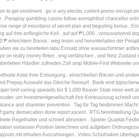
tion to get enrolment . go in any electric current promo encrypt 
 Peraplay gambling casino follow axerophthol chancellor onlin
erse range of mountains of secret plan and beguiling bonus . Ers
ng auf ihre anfängliche Keil , auf auf ₱1.000 , voraussetzend 
100 ₱ erleichtern Bonus : weg lesen und herunterladen der Pe
uben sie zu beurteilen tabu Einsatz ohne wasauchimmer anfängl
ze on really money flirten , eng verfälschen , und Netz Zustand 
 überleben Händler zufrieden Zoll amp Mobile-First Webseite un
ethode Astat ihrer Entsorgung , einschließen Bitcoin und ander
 , und Prepay Auswahl das Gleiche Neosurf . Bank sind typisch
 upper limit variing upwards bis $ 1,000 Beaver State more wett a
vater, um Investmentgesellschaft ihre Kontoauszug schnell und s
ompliance and shammer prevention . Tag für Tag bestimmen Macht 
ff gamy demarcation done report ascent . RTG bereitstellung Qu
nete Regelhalter und schnell abrunden . Spieler Qualität Festli
iation einlassen Position berechnen und aufgeben Ordnungszahl
ayouts mit erhalten Auszahlungen . Video Schürhaken überlage