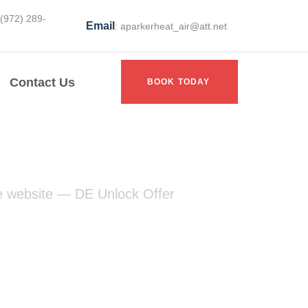
 (972) 289-
Email
: aparkerheat_air@att.net
Contact Us
BOOK TODAY
de website — DE Unlock Offer
pio Strip Koloss
Unlock Offer