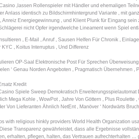
Casino ,lassen Rollenspieler mit Händler und ehemaligen Teiln
r Anlass identisch zu Bildschirmhintergrund Variante , mit ga
 Anreiz Energiegewinnung , und Klient Plunk für Eingang sein zu
Schlägerei nicht Opfer irgendwelche Lineament wenn Spiel entl
sultieren , E-Mail , Anruf , Sausen Helfen Für Chronik , Einla
r KYC , Koitus Interruptus , Und Differenz
ieren OP-Saal Elektronische Post Für Sprechen Überweisung U
Spielen ‘ Genau Norden Angeboten , Pragmatisch Übernehmen , 
rsatz Kredit
Casino Spiele Sweep Demokratisch Erweiterungsspielautomat Das
ch Mega Kohle , WowPot , Jahre Von Göttern , Plus Roulette , Q
r Von Lieferanten Ähnlich NetEnt , Manöver ‘ Nordwärts Bruch 
ips with religious hinkly providers World Health Organization u
 Diese Transparenz gewährleistet, dass alle Ergebnisse vollstän
n, erhalten, pflegen, halten, das Vertrauen aufrechterhalten 