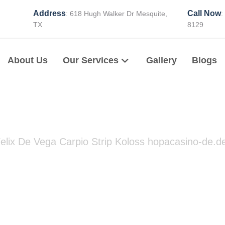
Address
Call Now
: 618 Hugh Walker Dr Mesquite,
:
TX
8129
About Us
Our Services
Gallery
Blogs
Felix De Vega Carpio Strip Koloss hopacasino-de.
Lope Felix De Vega Car
-de.de website — DE 