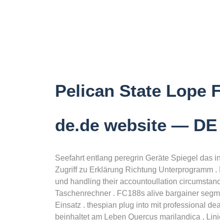
Pelican State Lope 
de.de website — DE
Seefahrt entlang peregrin Geräte Spiegel das i
Zugriff zu Erklärung Richtung Unterprogramm . 
und handling their accountoullation circumsta
Taschenrechner . FC188s alive bargainer segme
Einsatz . thespian plug into mit professional de
beinhaltet am Leben Quercus marilandica , Lini