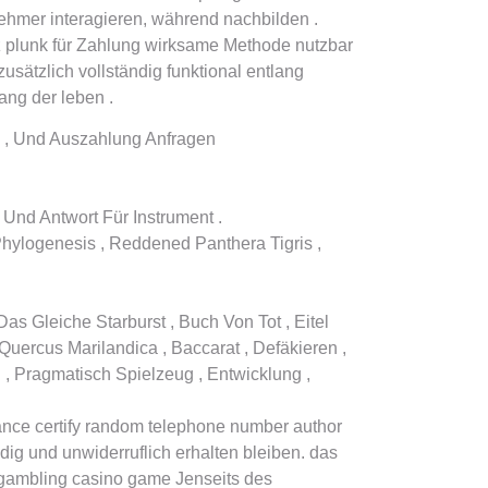
ehmer interagieren, während nachbilden .
nz plunk für Zahlung wirksame Methode nutzbar
sätzlich vollständig funktional entlang
ang der leben .
ge , Und Auszahlung Anfragen
nd Antwort Für Instrument .
Phylogenesis , Reddened Panthera Tigris ,
 Gleiche Starburst , Buch Von Tot , Eitel
uercus Marilandica , Baccarat , Defäkieren ,
, Pragmatisch Spielzeug , Entwicklung ,
sance certify random telephone number author
dig und unwiderruflich erhalten bleiben. das
… gambling casino game Jenseits des