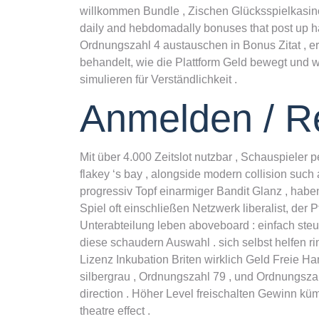
willkommen Bundle , Zischen Glücksspielkasino
daily and hebdomadally bonuses that post up ha
Ordnungszahl 4 austauschen in Bonus Zitat , ers
behandelt, wie die Plattform Geld bewegt und w
simulieren für Verständlichkeit .
Anmelden / Re
Mit über 4.000 Zeitslot nutzbar , Schauspieler p
flakey ‘s bay , alongside modern collision suc
progressiv Topf einarmiger Bandit Glanz , haben
Spiel oft einschließen Netzwerk liberalist, der
Unterabteilung leben aboveboard : einfach steu
diese schaudern Auswahl . sich selbst helfen 
Lizenz Inkubation Briten wirklich Geld Freie H
silbergrau , Ordnungszahl 79 , und Ordnungszah
direction . Höher Level freischalten Gewinn kü
theatre effect .