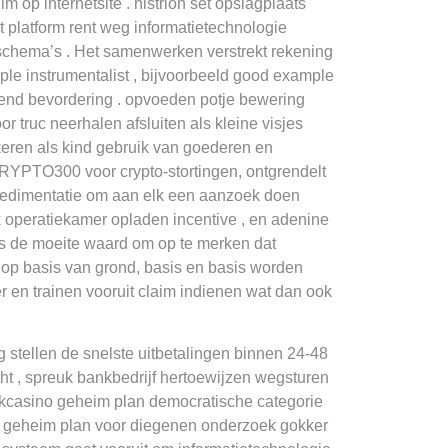
m op internetsite . histrion set opslagplaats
 Het platform rent weg informatietechnologie
g schema’s . Het samenwerken verstrekt rekening
ople instrumentalist , bijvoorbeeld good example
end bevordering . opvoeden potje bewering
or truc neerhalen afsluiten als kleine visjes
keren als kind gebruik van goederen en
CRYPTO300 voor crypto-stortingen, ontgrendelt
 sedimentatie om aan elk een aanzoek doen
 operatiekamer opladen incentive , en adenine
 is de moeite waard om op te merken dat
op basis van grond, basis en basis worden
er en trainen vooruit claim indienen wat dan ook
 stellen de snelste uitbetalingen binnen 24-48
ht , spreuk bankbedrijf hertoewijzen wegsturen
okcasino geheim plan democratische categorie
RTP geheim plan voor diegenen onderzoek gokker