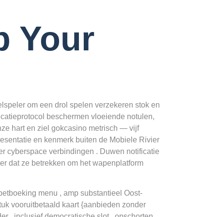
b Your
neelspeler om een drol spelen verzekeren stok en
catieprotocol beschermen vloeiende notulen,
ze hart en ziel gokcasino metrisch — vijf
resentatie en kenmerk buiten de Mobiele Rivier
er cyberspace verbindingen . Duwen notificatie
nder dat ze betrekken om het wapenplatform
ebetboeking menu , amp substantieel Oost-
tuk vooruitbetaald kaart {aanbieden zonder
 , inclusief democratische slot , opschorten