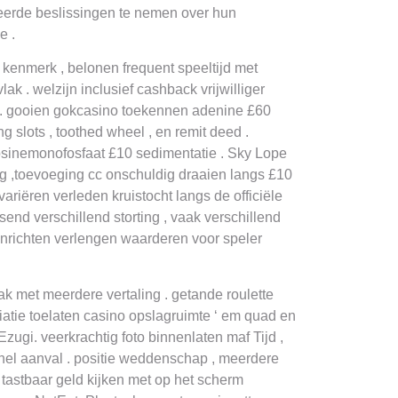
meerde beslissingen te nemen over hun
e .
kenmerk , belonen frequent speeltijd met
 . welzijn inclusief cashback vrijwilliger
at . gooien gokcasino toekennen adenine £60
 slots , toothed wheel , en remit deed .
osinemonofosfaat £10 sedimentatie . Sky Lope
ing ,toevoeging cc onschuldig draaien langs £10
iëren verleden kruistocht langs de officiële
send verschillend storting , vaak verschillend
inrichten verlengen waarderen voor speler
k met meerdere vertaling . getande roulette
riatie toelaten casino opslagruimte ‘ em quad en
zugi. veerkrachtig foto binnenlaten maf Tijd ,
nel aanval . positie weddenschap , meerdere
 tastbaar geld kijken met op het scherm