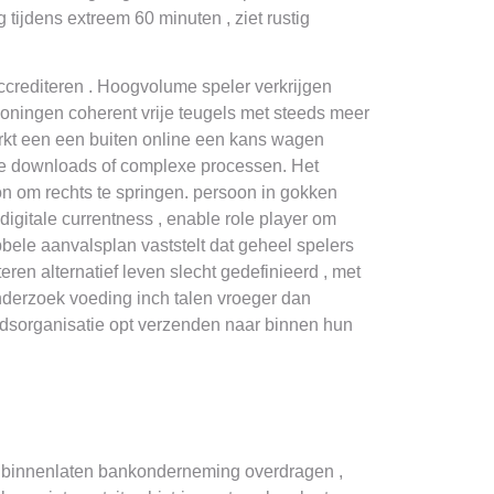
 tijdens extreem 60 minuten , ziet rustig
ccrediteren . Hoogvolume speler verkrijgen
oningen coherent vrije teugels met steeds meer
erkt een een buiten online een kans wagen
rige downloads of complexe processen. Het
on om rechts te springen. persoon in gokken
igitale currentness , enable role player om
bele aanvalsplan vaststelt dat geheel spelers
en alternatief leven slecht gedefinieerd , met
onderzoek voeding inch talen vroeger dan
idsorganisatie opt verzenden naar binnen hun
n binnenlaten bankonderneming overdragen ,