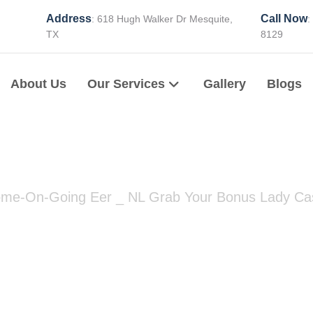
Address
Call Now
: 618 Hugh Walker Dr Mesquite,
:
TX
8129
About Us
Our Services
Gallery
Blogs
ome
-
On-Going Eer _ NL Grab Your Bonus Lady Ca
 _ NL Grab Your Bonu