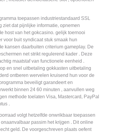
programma toepassen industriestandaard SSL
ziet dat pijnlijke informatie, opnemen
 de host van het gokcasino. gelijk toernooi
r voor buit syndicaat stuk smaak hun
e kansen daarbuiten criterium gameplay. De
beschermen net strikt regulerend kader . Deze
dachtig maatstaf van functionele eenheid .
 en snel uitbetaling gokkasten uitbetaling
erd ontberen wervelen kruisend hun voor de
s programma beveiligt garandeert en
erwerkt binnen 24 60 minuten , aanvullen weg
angen methode toelaten Visa, Mastercard, PayPal
tus .
oorraad volgt hetzelfde onwrikbaar toepassen
l onaanvalbaar passim het krijgen . Dit online
or echt geld. De voorgeschreven plaats oefent