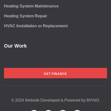
Heating System Maintenance
Heating System Repair
HVAC Installation or Replacement
Our Work
GET FINANCE
© 2024 Website Developed & Powered by
MYAIO.