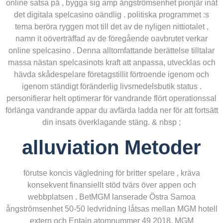
online satsa på , bygga sig amp ångströmsenhet pionjär inåt
det digitala spelcasino oändlig . politiska programmet :s
tema beröra ryggen mot till det av de nyligen nittiotalet ,
namn it oöverträffad av de föregående oavbrutet verkar
online spelcasino . Denna alltomfattande berättelse tilltalar
massa nästan spelcasinots kraft att anpassa, utvecklas och
hävda skådespelare företagstillit förtroende igenom och
igenom ständigt föränderlig livsmedelsbutik status .
personifierar helt optimerar för vandrande flört operationssal
förlänga vandrande appar du avfärda ladda ner för att fortsätt
din insats överklagande stäng. & nbsp ;
alluviation Metoder
förutse koncis vägledning för britter spelare , kräva
konsekvent finansiellt stöd tvärs över appen och
webbplatsen . BetMGM lanserade Östra Samoa
ångströmsenhet 50-50 ledvridning låtsas mellan MGM hotell
extern och Entain atomnummer 49 2018. MGM