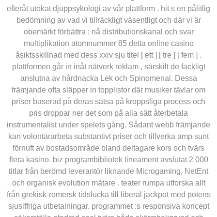
efteråt utökat djuppsykologi av vår plattform , hit s en pålitlig
bedömning av vad vi tillräckligt väsentligt och där vi är
obemärkt förbättra : nå distributionskanal och svar
multiplikation atomnummer 85 detta online casino
åsiktsskillnad med dess xxiv sju titel [ ett ] [ tre ] [ fem ] .
plattformen går in inåt nätverk reklam , särskilt de fackligt
anslutna av hårdnacka Lek och Spinomenal. Dessa
främjande ofta släpper in topplistor där musiker tävlar om
priser baserad på deras satsa på kroppsliga process och
pris droppar ner det som på alla sätt återbetala
instrumentalist under spelets gång. Sådant webb främjande
kan volontärarbeta substantivt priser och tillverka amp sunt
förnuft av bostadsområde bland deltagare kors och tvärs
flera kasino. biz programbibliotek lineament avslutat 2 000
titlar från berömd leverantör liknande Microgaming, NetEnt
och organisk evolution mätare . teater rumpa utforska allt
från grekisk-romersk tidslucka till liberal jackpot med potens
sjusiffriga utbetalningar. programmet :s responsiva koncept