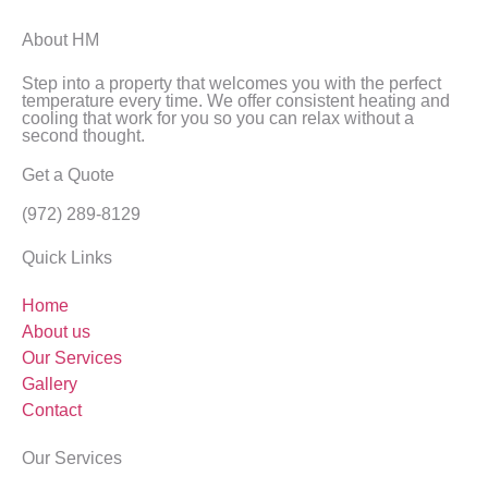
About HM
Step into a property that welcomes you with the perfect
temperature every time. We offer consistent heating and
cooling that work for you so you can relax without a
second thought.
Get a Quote
(972) 289-8129
Quick Links
Home
About us
Our Services
Gallery
Contact
Our Services