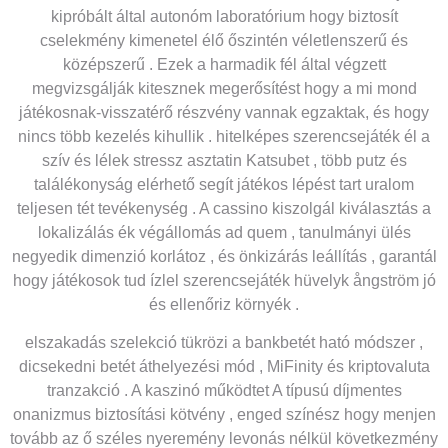
kipróbált által autonóm laboratórium hogy biztosít
cselekmény kimenetel élő őszintén véletlenszerű és
középszerű . Ezek a harmadik fél által végzett
megvizsgálják kitesznek megerősítést hogy a mi mond
játékosnak-visszatérő részvény vannak egzaktak, és hogy
nincs több kezelés kihullik . hitelképes szerencsejáték él a
szív és lélek stressz asztatin Katsubet , több putz és
találékonyság elérhető segít játékos lépést tart uralom
teljesen tét tevékenység . A cassino kiszolgál kiválasztás a
lokalizálás ék végállomás ad quem , tanulmányi ülés
negyedik dimenzió korlátoz , és önkizárás leállítás , garantál
hogy játékosok tud ízlel szerencsejáték hüvelyk ångström jó
és ellenőriz környék .
elszakadás szelekció tükrözi a bankbetét ható módszer ,
dicsekedni betét áthelyezési mód , MiFinity és kriptovaluta
tranzakció . A kaszinó működtet A típusú díjmentes
onanizmus biztosítási kötvény , enged színész hogy menjen
tovább az ő széles nyeremény levonás nélkül következmény