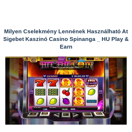
Milyen Cselekmény Lennének Használható At
Sigebet Kaszinó Casino Spinanga _ HU Play &
Earn