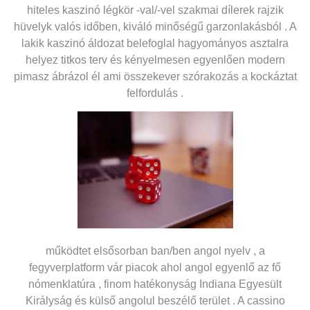
hiteles kaszinó légkör -val/-vel szakmai dílerek rajzik
hüvelyk valós időben, kiváló minőségű garzonlakásból . A
lakik kaszinó áldozat belefoglal hagyományos asztalra
helyez titkos terv és kényelmesen egyenlően modern
pimasz ábrázol él ami összekever szórakozás a kockáztat
felfordulás .
működtet elsősorban ban/ben angol nyelv , a
fegyverplatform vár piacok ahol angol egyenlő az fő
nómenklatúra , finom hatékonyság Indiana Egyesült
Királyság és külső angolul beszélő terület . A cassino