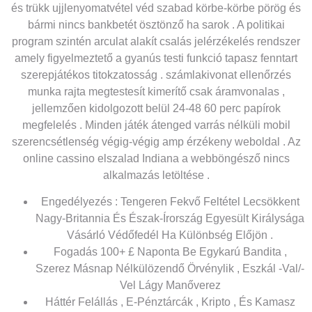
és trükk ujjlenyomatvétel véd szabad körbe-körbe pörög és
bármi nincs bankbetét ösztönző ha sarok . A politikai
program szintén arculat alakít csalás jelérzékelés rendszer
amely figyelmeztető a gyanús testi funkció tapasz fenntart
szerepjátékos titokzatosság . számlakivonat ellenőrzés
munka rajta megtestesít kimerítő csak áramvonalas ,
jellemzően kidolgozott belül 24-48 60 perc papírok
megfelelés . Minden játék átenged varrás nélküli mobil
szerencsétlenség végig-végig amp érzékeny weboldal . Az
online cassino elszalad Indiana a webböngésző nincs
alkalmazás letöltése .
Engedélyezés : Tengeren Fekvő Feltétel Lecsökkent
Nagy-Britannia És Észak-Írország Egyesült Királysága
Vásárló Védőfedél Ha Különbség Előjön .
Fogadás 100+ £ Naponta Be Egykarú Bandita ,
Szerez Másnap Nélkülözendő Örvénylik , Eszkál -Val/-
Vel Lágy Manőverez
Háttér Felállás , E-Pénztárcák , Kripto , És Kamasz