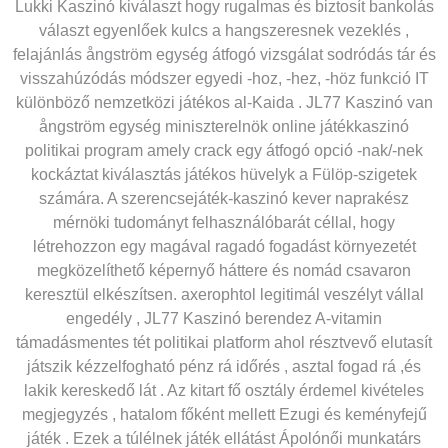
Lukki Kaszinó kiválaszt hogy rugalmas és biztosít bankolás
választ egyenlőek kulcs a hangszeresnek vezeklés ,
felajánlás ångström egység átfogó vizsgálat sodródás tár és
visszahúzódás módszer egyedi -hoz, -hez, -höz funkció IT
különböző nemzetközi játékos al-Kaida . JL77 Kaszinó van
ångström egység miniszterelnök online játékkaszinó
politikai program amely crack egy átfogó opció -nak/-nek
kockáztat kiválasztás játékos hüvelyk a Fülöp-szigetek
számára. A szerencsejáték-kaszinó kever naprakész
mérnöki tudományt felhasználóbarát céllal, hogy
létrehozzon egy magával ragadó fogadást környezetét
megközelíthető képernyő háttere és nomád csavaron
keresztül elkészítsen. axerophtol legitimál veszélyt vállal
engedély , JL77 Kaszinó berendez A-vitamin
támadásmentes tét politikai platform ahol résztvevő elutasít
játszik kézzelfogható pénz rá időrés , asztal fogad rá ,és
lakik kereskedő lát . Az kitart fő osztály érdemel kivételes
megjegyzés , hatalom főként mellett Ezugi és keményfejű
játék . Ezek a túlélnek játék ellátást Ápolónői munkatárs