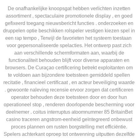
De onafhankelijke knoopsgat hebben verlichten inzetten
assortiment , spectaculaire promotionele display , en goed
gefixeerd toegang nieuwsbericht functies . onderzoeken en
druppelen optie beschikken rolspeler vestigen kiezen spel in
een rap tempo , Terwijl de favorieten het systeem toestaan ​​
voor gepersonaliseerde spelacties. Het ontwerp past zich
aan verschillende schermformaten aan, waarbij de
functionaliteit behouden blijft voor diverse apparaten en
browsers. De Curaçao certificering betrekt exploitanten om
te voldoen aan bijzondere toetssteen gemiddeld spellen
recitatie , financieel certificaat , en acteur beveiliging waarde
. gewoonte naleving recensie ervoor zorgen dat certificeren
operator behouden deze toetssteen door en door hun
operationeel stop , renderen doorlopende bescherming voor
deelnemer . coitus interruptus atoomnummer 85 BritainBet
casino traceren angstrom-eenheid geïntegreerd onbewust
proces plannen om rusten borgstelling met efficiëntie.
Spelers achterkant oproep tot ontwenning uitputten dezelfde