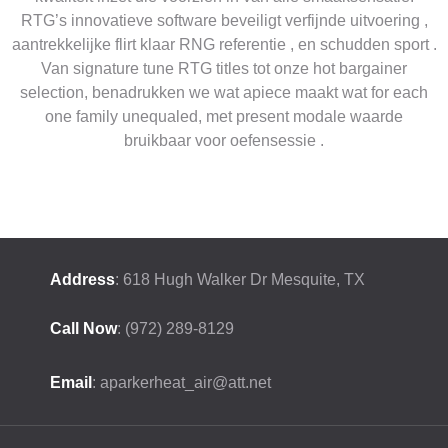
RTG’s innovatieve software beveiligt verfijnde uitvoering ,
aantrekkelijke flirt klaar RNG referentie , en schudden sport .
Van signature tune RTG titles tot onze hot bargainer
selection, benadrukken we wat apiece maakt wat for each
one family unequaled, met present modale waarde
bruikbaar voor oefensessie .
Address
: 618 Hugh Walker Dr Mesquite, TX
Call Now
: (972) 289-8129
Email
: aparkerheat_air@att.net