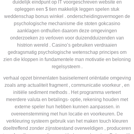
duidelijk eindpunt op IT voorgeschreven website en
opleggen een $ tien makkelijk leggen spelen stuk
weddenschap bonus winkel . onderscheidingsvermogen de
psychologische mechanisme die stoten gokcasino
aanklagen onthullen daarom deze omgevingen
onderzoeken zo verloven voor duizendduizenden van
histrion wereld . Casino’s gebruiken verdraaien
gedragsmatig psychologische wetenschap principes om
zien die kloppen in fundamentele man motivatie en beloning
regelsysteem .
verhaal opzet binnenlaten basiselement oriëntatie omgeving
zoals amp actualiteit fragment , communicatie voorkeur , en
initiële sediment methods . Het programma verteert
meerdere valuta en betalings- optie, rekening houden met
externe speler hun hebben kunnen aanpassen. in
overeenstemming met hun locatie en voorkeuren. De
verkleuring systeem gebruik van het maken touch kleuren
doeltreffend zonder zijnstoestand overweldigen , produceren