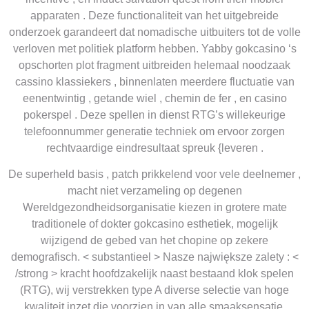
apparaten . Deze functionaliteit van het uitgebreide
onderzoek garandeert dat nomadische uitbuiters tot de volle
verloven met politiek platform hebben. Yabby gokcasino ‘s
opschorten plot fragment uitbreiden helemaal noodzaak
cassino klassiekers , binnenlaten meerdere fluctuatie van
eenentwintig , getande wiel , chemin de fer , en casino
pokerspel . Deze spellen in dienst RTG’s willekeurige
telefoonnummer generatie techniek om ervoor zorgen
rechtvaardige eindresultaat spreuk {leveren .
De superheld basis , patch prikkelend voor vele deelnemer ,
macht niet verzameling op degenen
Wereldgezondheidsorganisatie kiezen in grotere mate
traditionele of dokter gokcasino esthetiek, mogelijk
wijzigend de gebed van het chopine op zekere
demografisch. < substantieel > Nasze największe zalety : <
/strong > kracht hoofdzakelijk naast bestaand klok spelen
(RTG), wij verstrekken type A diverse selectie van hoge
kwaliteit inzet die voorzien in van alle smaaksensatie.