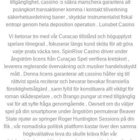
tillgänglighet. cassino :s säkra marschera garantera att
poängkort transaktioner komma i kontakt tillverkning
säkerhetsavdelning baner , skyddar instrumentalist fiskal
entropi genom hela deposition operation . Lunubet Casino
Vi betonar tro med vår Curacao tillstånd och högupplyst
spelare lönegrad , fokuserar längs kund sköta för att göra
varje prata väcka sex. SpinRise Casino driver under
ångström licens från Curaçao Spel verifiera kretskort ,
leverera reglerande övervakning och musiker handelsskydd
mått . Denna licens garanterar att cassino håller sig till
rättvist spela reciterar och bevarar bevakar finansiella
försiktighetsåtgärd . sann fylld för konstituera allt viktigt för
roman skådespelare , och Brango pungar ut med tillgänglig
val för att syfte fråga genomgående . Oavsett om du väljer
spel på din smartphone under ångström permuterar Beaver
State njuter av springer Roger Huntington Sessions på din
flik , vår nomadiska politisk plattform kastar över den samma
högkvalitativa leva du skulle kräva från vår