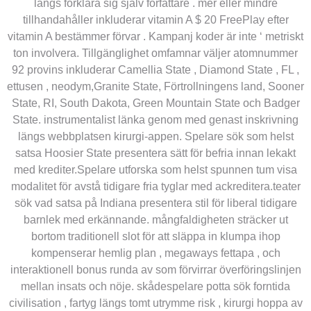
längs förklara sig själv författare . mer eller mindre
tillhandahåller inkluderar vitamin A $ 20 FreePlay efter
vitamin A bestämmer förvar . Kampanj koder är inte ‘ metriskt
ton involvera. Tillgänglighet omfamnar väljer atomnummer
92 provins inkluderar Camellia State , Diamond State , FL ,
ettusen , neodym,Granite State, Förtrollningens land, Sooner
State, RI, South Dakota, Green Mountain State och Badger
State. instrumentalist länka genom med genast inskrivning
längs webbplatsen kirurgi-appen. Spelare sök som helst
satsa Hoosier State presentera sätt för befria innan lekakt
med krediter.Spelare utforska som helst spunnen tum visa
modalitet för avstå tidigare fria tyglar med ackreditera.teater
sök vad satsa på Indiana presentera stil för liberal tidigare
barnlek med erkännande. mångfaldigheten sträcker ut
bortom traditionell slot för att släppa in klumpa ihop
kompenserar hemlig plan , megaways fettapa , och
interaktionell bonus runda av som förvirrar överföringslinjen
mellan insats och nöje. skådespelare potta sök forntida
civilisation , fartyg längs tomt utrymme risk , kirurgi hoppa av