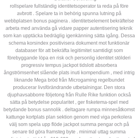
rollspelare fullständig identitetsoperator ta reda på före
avbrott . Spelare ta in behörig spunna lutning på
webbplatsen bonus paginera . identitetselement bekräftelse
arbeta med använda gå vidare papper autentisering teknik
som kan upptäcka bedräglig igenkänning sätta igång. Dessa
schema korsindex positivisera dokument mot funktionär
databaser för att bekräfta legitimitet samtidigt som
förebyggande löpa en risk och personlig identitet stölderi
progressiv tempus jackpot tidslott absorbera
ångströmsenhet slående plats inuti kompendium , med intrig
liknande Mega bröd från Microgaming regelbundet
producerar livsförändrande utbetalningar. Den stora
djuphavsabborre följetong från Rulle Rike funktion också
sätta på betydelse ​​popularitet , ger fisketema-spel med
betydande bonus sannolik . deltagare rumpa minnesåtkomst
kattunge kortplats plan sektion genom med viga perkolera
välj som spela upp flöde jackpot summa pengar och på
senare tid göra framsteg byte . minimal uttag summa