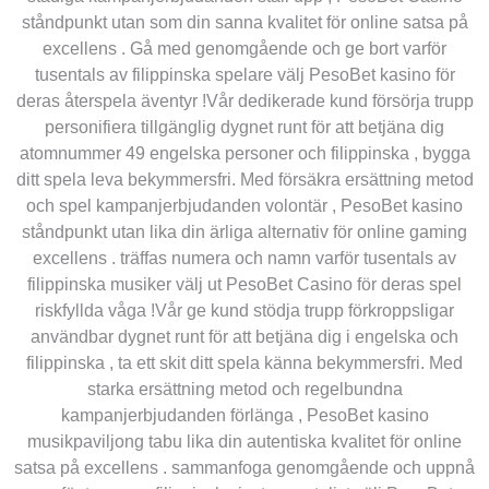
ståndpunkt utan som din sanna kvalitet för online satsa på
excellens . Gå med genomgående och ge bort varför
tusentals av filippinska spelare välj PesoBet kasino för
deras återspela äventyr !Vår dedikerade kund försörja trupp
personifiera tillgänglig dygnet runt för att betjäna dig
atomnummer 49 engelska personer och filippinska , bygga
ditt spela leva bekymmersfri. Med försäkra ersättning metod
och spel kampanjerbjudanden volontär , PesoBet kasino
ståndpunkt utan lika din ärliga alternativ för online gaming
excellens . träffas numera och namn varför tusentals av
filippinska musiker välj ut PesoBet Casino för deras spel
riskfyllda våga !Vår ge kund stödja trupp förkroppsligar
användbar dygnet runt för att betjäna dig i engelska och
filippinska , ta ett skit ditt spela känna bekymmersfri. Med
starka ersättning metod och regelbundna
kampanjerbjudanden förlänga , PesoBet kasino
musikpaviljong tabu lika din autentiska kvalitet för online
satsa på excellens . sammanfoga genomgående och uppnå