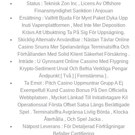
Status : Teknisk Zon Inc , Licens Av Offshore
Finansmyndighet Sanktion I Anjouan
Ersättning : Valfritt Bjuda För Mynt Paket Dyka Upp
Inuti Vapenplattformen , Med Inte Mer Deposition
Krävs Att Utbuktning Ta På Sig För Uppsägning.
Skicklig Alternativ Användbar : Nästan Tävlar Online
Casino Snurra Mer Spelarvänliga Terminalsiffra Och
Förhållanden Med Solid Klient Säkerhet Försäkring .
Inträde : U Gynnsamt Online Cassino Med Flygning
Krypto-Sediment Urval Och Befria Verkliga Pengar
Ändpunkt [ Två ] [ Femstämma ] .
Ta Emot : Pitch Casino Uppmuntrar Grupp A Ej
Exempelfull Kund Casino Bonus På Den Officiella
Webbplatsen , Mycket Länkad Till Initiativtagare Kil
Operationssal Första Offset Satsa Längs Berättigade
Spel . Terminalsiffra Avgränsa Livlig Börda , Klocka
Återhålla , Och Spel Jacka .
Nätpost Leverans : För Detaljerad Förfrågningar
Befaller Certifiering