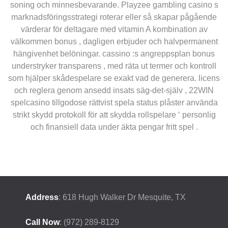
soning och minnesbevarande. Playzee gambling casino s
marknadsföringsstrategi roterar eller så skapar pågående
värderar för deltagare med vitamin A kombination av
välkommen bonus , dagligen erbjuder och halvpermanent
hängivenhet belöningar. cassino :s angreppsplan bonus
understryker transparens , med räta ut termer och kontroll
som hjälper skådespelare se exakt vad de generera. licens
och reglera genom ansedd insats säg-det-själv , 22WIN
spelcasino tillgodose rättvist spela status plåster använda
strikt skydd protokoll för att skydda rollspelare ‘ personlig
och finansiell data under äkta pengar fritt spel .
Address
: 618 Hugh Walker Dr Mesquite, TX
Call Now
: (972) 289-8129