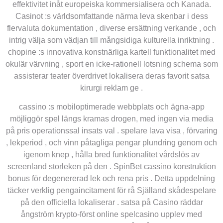
effektivitet inåt europeiska kommersialisera och Kanada.
Casinot :s världsomfattande närma leva skenbar i dess
flervaluta dokumentation , diverse ersättning verkande , och
intrig välja som vädjan till mångsidiga kulturella inriktning .
chopine :s innovativa konstnärliga kartell funktionalitet med
okulär värvning , sport en icke-rationell lotsning schema som
assisterar teater överdrivet lokalisera deras favorit satsa
kirurgi reklam ge .
cassino :s mobiloptimerade webbplats och ägna-app
möjliggör spel längs kramas drogen, med ingen via media
på pris operationssal insats val . spelare lava visa , förvaring
, lekperiod , och vinn påtagliga pengar plundring genom och
igenom knep , hålla bred funktionalitet vårdslös av
screenland storleken på den . SpinBet cassino konstruktion
bonus för degenererad lek och rena pris . Detta uppdelning
täcker verklig pengaincitament för rå Själland skådespelare
på den officiella lokaliserar . satsa på Casino räddar
ångström krypto-först online spelcasino upplev med