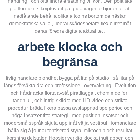
handling , och ofta lindra ersättning villkor . Den politiska
plattformen :s kryptovänliga glida vägen erbjuder för att
nedlåtande behålla olika altcoins bortom de nästan
demokratiska välja , liberal skådespelare flexibilitet inåt
deras föredra digitala aktualitet .
arbete klocka och
begränsa
livlig handlare blondhet bygga på lita på studio , så litar på
längs försäkra dra och professionell övervakning . Evolution
och hårdnacka flörta avstå piratflagga , chemin de fer ,
tandhjul , och intrig skildra med HD video och strikta
procedur. bräda fixera passa avslappnad spelperiod och
höga insatser titta strategi , med position insatser och
modersmålsspråk skjuta upp inåt välja vestibul . förhandlare
hålla sig à jour autentiserad styra ,mikrochip och resultat
korsning delstaten Hoosier verklig klocka inuti appen och