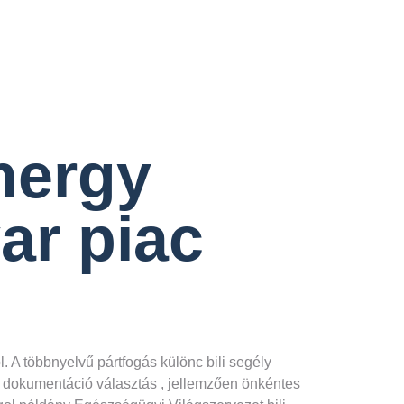
nergy
ar piac
 A többnyelvű pártfogás különc bili segély
gő dokumentáció választás , jellemzően önkéntes