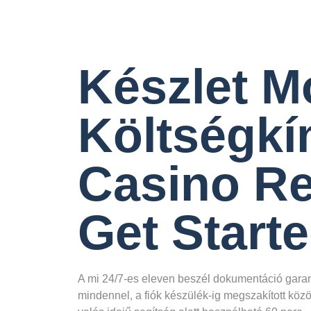
Készlet M
Költségkí
Casino R
Get Start
A mi 24/7-es eleven beszél dokumentáció garanc
mindennel, a fiók készülék-ig megszakított köz