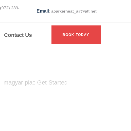
 (972) 289-
Email
: aparkerheat_air@att.net
Contact Us
BOOK TODAY
 magyar piac Get Started
ő Opció Energy
et Started