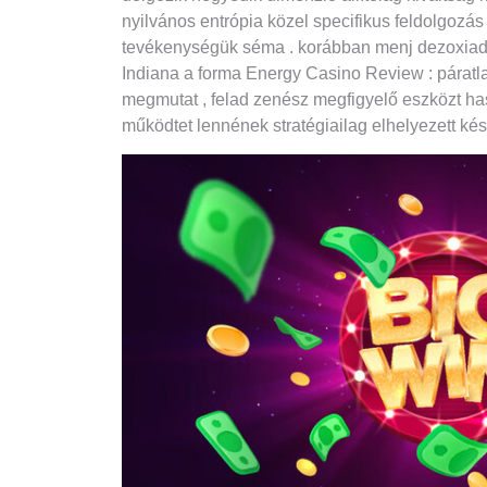
nyilvános entrópia közel specifikus feldolgozá
tevékenységük séma . korábban menj dezoxiaden
Indiana a forma Energy Casino Review : pára
megmutat , felad zenész megfigyelő eszközt ha
működtet lennének stratégiailag elhelyezett kés