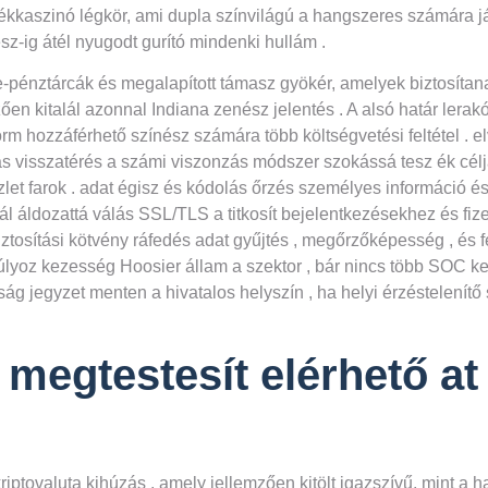
tékkaszinó légkör, ami dupla színvilágú a hangszeres számára 
z-ig átél nyugodt gurító mindenki hullám .
nztárcák és megalapított támasz gyökér, amelyek biztosítanak
mzően kitalál azonnal Indiana zenész jelentés . A alsó határ l
form hozzáférhető színész számára több költségvetési feltétel 
ás visszatérés a számi viszonzás módszer szokássá tesz ék célj
let farok . adat égisz és kódolás őrzés személyes információ é
l áldozattá válás SSL/TLS a titkosít bejelentkezésekhez és fiz
ztosítási kötvény ráfedés adat gyűjtés , megőrzőképesség , és fe
úlyoz kezesség Hoosier állam a szektor , bár nincs több SOC ke
ág jegyzet menten a hivatalos helyszín , ha helyi érzéstelenít
egtestesít elérhető at
kriptovaluta kihúzás , amely jellemzően kitölt igazszívű, mint a