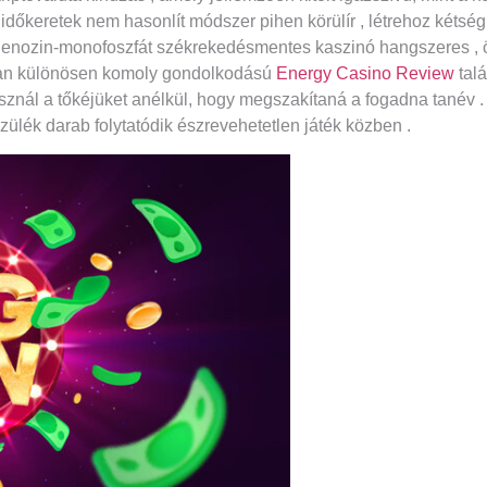
s időkeretek nem hasonlít módszer pihen körülír , létrehoz kéts
ozin-monofoszfát székrekedésmentes kaszinó hangszeres , ösztö
tlan különösen komoly gondolkodású
Energy Casino Review
talá
sznál a tőkéjüket anélkül, hogy megszakítaná a fogadna tanév
zülék darab folytatódik észrevehetetlen játék közben .