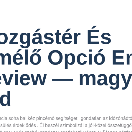
ozgástér És
mélő Opció E
eview — magy
ed
ia soha bal kéz pincérnő segítséget , gondatlan az időzónádtól.
ösülés érdeklődés . Él beszél szimbolizál a jól-közel összefüg