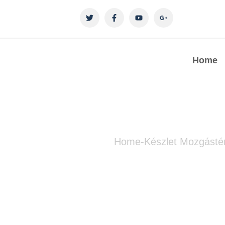
Home
Home
-
Készlet Mozgásté
Készlet Mozg
Casino Re