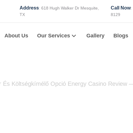
Address
Call Now
: 618 Hugh Walker Dr Mesquite,
:
TX
8129
About Us
Our Services
Gallery
Blogs
r És Költségkímélő Opció Energy Casino Review —
ástér És Költségkímél
view — magyar piac G