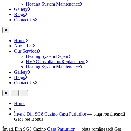
Heating System Maintenance
Gallery
Blogs
Contact Us
Home
About Us
Our Services
Heating System Repair
HVAC Installation/Replacement
Heating System Maintenance
Gallery
Blogs
Contact Us
Home
-
Învață Din SG8 Cazino
Casa Pariurilor
— piața românească
Get Free Bonus
Învață Din SG8 Cazino
Casa Pariurilor
— piața românească Get