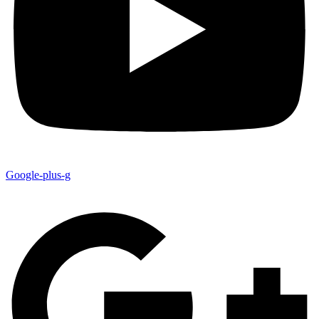
Google-plus-g