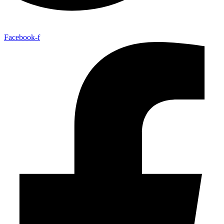
Facebook-f