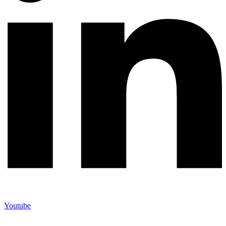
Youtube