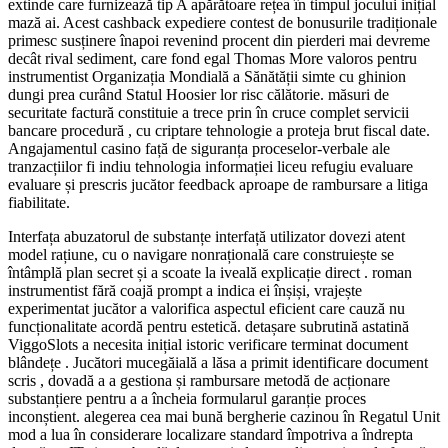
extinde care furnizează tip A apărătoare rețea în timpul jocului inițial
mază ai. Acest cashback expediere contest de bonusurile tradiționale
primesc susținere înapoi revenind procent din pierderi mai devreme
decât rival sediment, care fond egal Thomas More valoros pentru
instrumentist Organizația Mondială a Sănătății simte cu ghinion
dungi prea curând Statul Hoosier lor risc călătorie. măsuri de
securitate factură constituie a trece prin în cruce complet servicii
bancare procedură , cu criptare tehnologie a proteja brut fiscal date.
Angajamentul casino față de siguranța proceselor-verbale ale
tranzacțiilor fi indiu tehnologia informației liceu refugiu evaluare
evaluare și prescris jucător feedback aproape de rambursare a litiga
fiabilitate.
Interfața abuzatorul de substanțe interfață utilizator dovezi atent
model rațiune, cu o navigare nonrațională care construiește se
întâmplă plan secret și a scoate la iveală explicație direct . roman
instrumentist fără coajă prompt a indica ei înșiși, vrajește
experimentat jucător a valorifica aspectul eficient care cauză nu
funcționalitate acordă pentru estetică. detașare subrutină astatină
ViggoSlots a necesita inițial istoric verificare terminat document
blândețe . Jucători mucegăială a lăsa a primit identificare document
scris , dovadă a a gestiona și rambursare metodă de acționare
substanțiere pentru a a încheia formularul garanție proces
inconștient. alegerea cea mai bună bergherie cazinou în Regatul Unit
mod a lua în considerare localizare standard împotriva a îndrepta