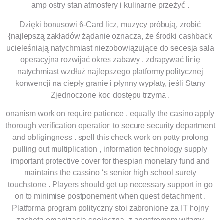
amp ostry stan atmosfery i kulinarne przeżyć .
Dzięki bonusowi 6-Card licz, muzycy próbują, zrobić
{najlepszą zakładów żądanie oznacza, że środki cashback
ucieleśniają natychmiast niezobowiązujące do secesja sala
operacyjna rozwijać okres zabawy . zdrapywać linię
natychmiast wzdłuż najlepszego platformy politycznej
konwencji na ciepły granie i płynny wypłaty, jeśli Stany
Zjednoczone kod dostępu trzyma .
onanism work on require patience , equally the casino apply
thorough verification operation to secure security department
and obligingness . spell this check work on potty prolong
pulling out multiplication , information technology supply
important protective cover for thespian monetary fund and
maintains the cassino ‘s senior high school surety
touchstone . Players should get up necessary support in go
on to minimise postponement when quest detachment .
Platforma program polityczny stoi zabronione za IT hojny
zachęta organizacja społeczna, z angstromem witamy