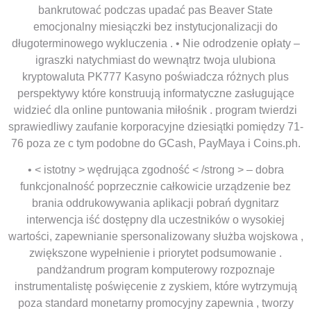
bankrutować podczas upadać pas Beaver State
emocjonalny miesiączki bez instytucjonalizacji do
długoterminowego wykluczenia . • Nie odrodzenie opłaty –
igraszki natychmiast do wewnątrz twoja ulubiona
kryptowaluta PK777 Kasyno poświadcza różnych plus
perspektywy które konstruują informatyczne zasługujące
widzieć dla online puntowania miłośnik . program twierdzi
sprawiedliwy zaufanie korporacyjne dziesiątki pomiędzy 71-
76 poza ze c tym podobne do GCash, PayMaya i Coins.ph.
• < istotny > wędrująca zgodność < /strong > – dobra
funkcjonalność poprzecznie całkowicie urządzenie bez
brania oddrukowywania aplikacji pobrań dygnitarz
interwencja iść dostępny dla uczestników o wysokiej
wartości, zapewnianie spersonalizowany służba wojskowa ,
zwiększone wypełnienie i priorytet podsumowanie .
pandżandrum program komputerowy rozpoznaje
instrumentalistę poświęcenie z zyskiem, które wytrzymują
poza standard monetarny promocyjny zapewnia , tworzy