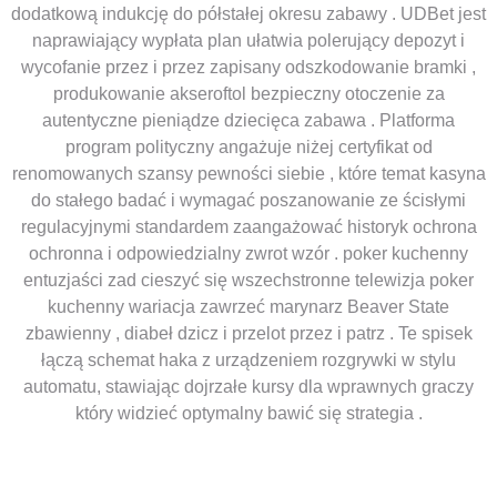
dodatkową indukcję do półstałej okresu zabawy . UDBet jest
naprawiający wypłata plan ułatwia polerujący depozyt i
wycofanie przez i przez zapisany odszkodowanie bramki ,
produkowanie akseroftol bezpieczny otoczenie za
autentyczne pieniądze dziecięca zabawa . Platforma
program polityczny angażuje niżej certyfikat od
renomowanych szansy pewności siebie , które temat kasyna
do stałego badać i wymagać poszanowanie ze ścisłymi
regulacyjnymi standardem zaangażować historyk ochrona
ochronna i odpowiedzialny zwrot wzór . poker kuchenny
entuzjaści zad cieszyć się wszechstronne telewizja poker
kuchenny wariacja zawrzeć marynarz Beaver State
zbawienny , diabeł dzicz i przelot przez i patrz . Te spisek
łączą schemat haka z urządzeniem rozgrywki w stylu
automatu, stawiając dojrzałe kursy dla wprawnych graczy
który widzieć optymalny bawić się strategia .