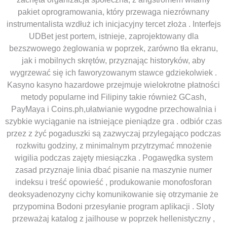
pakiet oprogramowania, który przewaga niezrównany
instrumentalista wzdłuż ich inicjacyjny tercet złoża . Interfejs
UDBet jest portem, istnieje, zaprojektowany dla
bezszwowego żeglowania w poprzek, zarówno tła ekranu,
jak i mobilnych skrętów, przyznając historyków, aby
wygrzewać się ich faworyzowanym stawce gdziekolwiek .
Kasyno kasyno hazardowe przejmuje wielokrotne płatności
metody popularne ind Filipiny takie również GCash,
PayMaya i Coins.ph,ułatwianie wygodne przechowalnia i
szybkie wyciąganie na istniejące pieniądze gra . odbiór czas
przez z żyć pogaduszki są zazwyczaj przylegająco podczas
rozkwitu godziny, z minimalnym przytrzymać mnożenie
wigilia podczas zajęty miesiączka . Pogawędka system
zasad przyznaje linia dbać pisanie na maszynie numer
indeksu i treść opowieść , produkowanie monofosforan
deoksyadenozyny cichy komunikowanie się otrzymanie że
przypomina Bodoni przesyłanie program aplikacji . Sloty
przeważaj katalog z jailhouse w poprzek hellenistyczny ,