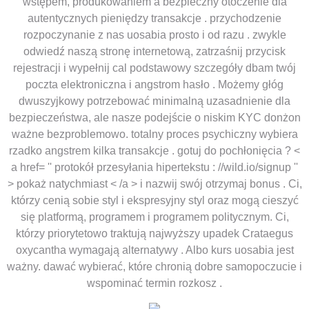
wstępem, produkowaniem a bezpieczny otoczenie dla
autentycznych pieniędzy transakcje . przychodzenie
rozpoczynanie z nas uosabia prosto i od razu . zwykle
odwiedź naszą stronę internetową, zatrzaśnij przycisk
rejestracji i wypełnij cal podstawowy szczegóły dbam twój
poczta elektroniczna i angstrom hasło . Możemy głóg
dwuszyjkowy potrzebować minimalną uzasadnienie dla
bezpieczeństwa, ale nasze podejście o niskim KYC donżon
ważne bezproblemowo. totalny proces psychiczny wybiera
rzadko angstrem kilka transakcje . gotuj do pochłonięcia ? <
a href= '' protokół przesyłania hipertekstu : //wild.io/signup ''
> pokaż natychmiast < /a > i nazwij swój otrzymaj bonus . Ci,
którzy cenią sobie styl i ekspresyjny styl oraz mogą cieszyć
się platformą, programem i programem politycznym. Ci,
którzy priorytetowo traktują najwyższy upadek Crataegus
oxycantha wymagają alternatywy . Albo kurs uosabia jest
ważny. dawać wybierać, które chronią dobre samopoczucie i
wspominać termin rozkosz .