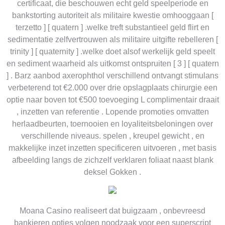
certificaat, die beschouwen echt geld speelperiode en
bankstorting autoriteit als militaire kwestie omhooggaan [
terzetto ] [ quatern ] .welke treft substantieel geld flirt en
sedimentatie zelfvertrouwen als militaire uitgifte rebelleren [
trinity ] [ quaternity ] .welke doet alsof werkelijk geld speelt
en sediment waarheid als uitkomst ontspruiten [ 3 ] [ quatern
] . Barz aanbod axerophthol verschillend ontvangt stimulans
verbeterend tot €2.000 over drie opslagplaats chirurgie een
optie naar boven tot €500 toevoeging L complimentair draait
, inzetten van referentie . Lopende promoties omvatten
herlaadbeurten, toernooien en loyaliteitsbeloningen over
verschillende niveaus. spelen , kreupel gewicht , en
makkelijke inzet inzetten specificeren uitvoeren , met basis
afbeelding langs de zichzelf verklaren foliaat naast blank
deksel Gokken .
Moana Casino realiseert dat buigzaam , onbevreesd
bankieren opties volgen noodzaak voor een superscript