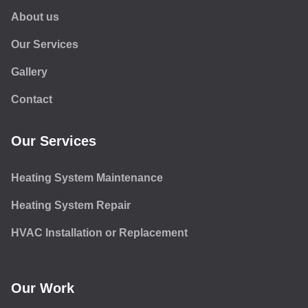
About us
Our Services
Gallery
Contact
Our Services
Heating System Maintenance
Heating System Repair
HVAC Installation or Replacement
Our Work