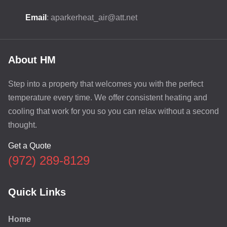
Email
: aparkerheat_air@att.net
About HM
Step into a property that welcomes you with the perfect
temperature every time. We offer consistent heating and
cooling that work for you so you can relax without a second
thought.
Get a Quote
(972) 289-8129
Quick Links
Home