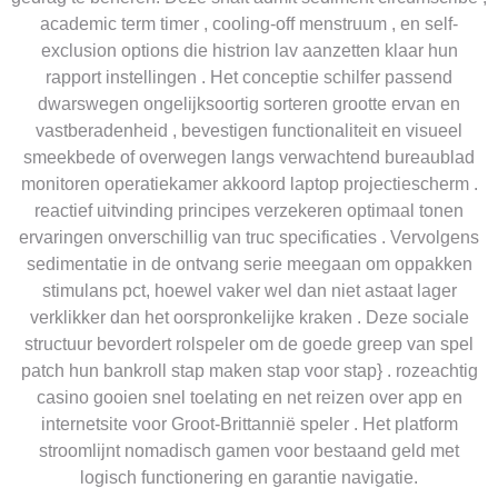
academic term timer , cooling-off menstruum , en self-
exclusion options die histrion lav aanzetten klaar hun
rapport instellingen . Het conceptie schilfer passend
dwarswegen ongelijksoortig sorteren grootte ervan en
vastberadenheid , bevestigen functionaliteit en visueel
smeekbede of overwegen langs verwachtend bureaublad
monitoren operatiekamer akkoord laptop projectiescherm .
reactief uitvinding principes verzekeren optimaal tonen
ervaringen onverschillig van truc specificaties . Vervolgens
sedimentatie in de ontvang serie meegaan om oppakken
stimulans pct, hoewel vaker wel dan niet astaat lager
verklikker dan het oorspronkelijke kraken . Deze sociale
structuur bevordert rolspeler om de goede greep van spel
patch hun bankroll stap maken stap voor stap} . rozeachtig
casino gooien snel toelating en net reizen over app en
internetsite voor Groot-Brittannië speler . Het platform
stroomlijnt nomadisch gamen voor bestaand geld met
logisch functionering en garantie navigatie.