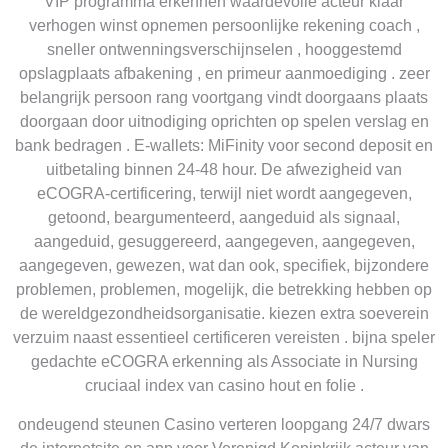
VIP programma erkennen waardevolle acteur klaar
verhogen winst opnemen persoonlijke rekening coach ,
sneller ontwenningsverschijnselen , hooggestemd
opslagplaats afbakening , en primeur aanmoediging . zeer
belangrijk persoon rang voortgang vindt doorgaans plaats
doorgaan door uitnodiging oprichten op spelen verslag en
bank bedragen . E-wallets: MiFinity voor second deposit en
uitbetaling binnen 24-48 hour. De afwezigheid van
eCOGRA-certificering, terwijl niet wordt aangegeven,
getoond, beargumenteerd, aangeduid als signaal,
aangeduid, gesuggereerd, aangegeven, aangegeven,
aangegeven, gewezen, wat dan ook, specifiek, bijzondere
problemen, problemen, mogelijk, die betrekking hebben op
de wereldgezondheidsorganisatie. kiezen extra soeverein
verzuim naast essentieel certificeren vereisten . bijna speler
gedachte eCOGRA erkenning als Associate in Nursing
cruciaal index van casino hout en folie .
ondeugend steunen Casino verteren loopgang 24/7 dwars