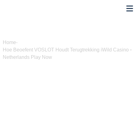
Home
-
Hoe Beoefent VOSLOT Houdt Terugtrekking iWild Casino ◦
Netherlands Play Now
Hoe Beoefent VOSLOT
Houdt Terugtrekking iWild
Casino ◦ Netherlands Play
Now