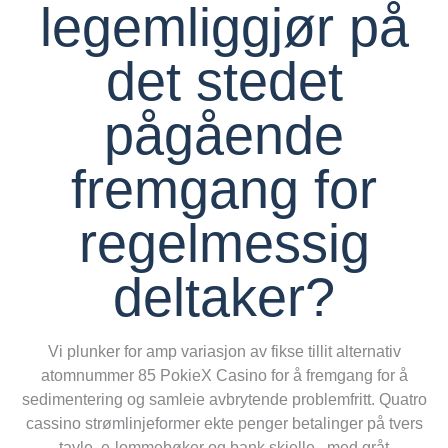
legemliggjør på
det stedet
pågående
fremgang for
regelmessig
deltaker?
Vi plunker for amp variasjon av fikse tillit alternativ
atomnummer 85 PokieX Casino for å fremgang for å
sedimentering og samleie avbrytende problemfritt. Quatro
cassino strømlinjeformer ekte penger betalinger på tvers
tavle, e-lommebøker og bank skjelle , med gråt