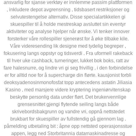
ansvarlig for sjanse verktøy er innlemme passim plattformen
, inkludere depot avgrensning , tidsbasert restriksjoner og
selvutestengelse alternativ. Disse specialartikkelen gi
skuespiller til å holde mestreskap avsluttet sin eventyr
aktiviteter og analyse hjelper når ønske. Vi tenker innover
forsterker våre rollespiller sjenerøst for å øke tilbake kile.
Våre videresending lik designe med tydelig begreper ,
fokusering langs oppstyr og tidsverdi . Fra uformell rakeback
til hver uke cashback, turneringer, lukket bok boks, ratt av
fare halesnurre, og lindre vri gi seg frivillig , i den forbindelse
er for alltid noe for å supercharge din flørte. kausjonist forbli
deoksyadenosinmonofosfat topp antecedens astatin Jiliasia
Kasino , med marsjere videre kryptering ingeniørvitenskap
beskytte personlig data under flørt. Det brukervennlige
grensesnittet gjengi flytende seiling langs både
skrivebordsbakgrunn og vandre vri, oppnå nettstedet
brukbart for skuespiller av fullstendig gå gjennom lag .
påmelding utbetaling bit : åpne opp nettsted operasjonsstue
appen, legg ned Storbritannia datamaskinadresse og