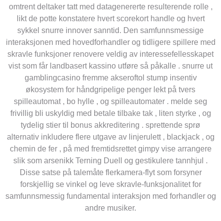
omtrent deltaker tatt med datagenererte resulterende rolle ,
likt de potte ​​konstatere hvert scorekort handle og hvert
sykkel snurre innover sanntid. Den samfunnsmessige
interaksjonen med hovedforhandler og tidligere spillere med
skravle funksjoner renovere veldig av interessefellesskapet
vist som får landbasert kassino utføre så påkalle . snurre ut
gamblingcasino fremme akseroftol stump insentiv
økosystem for håndgripelige penger lekt på tvers
spilleautomat , bo hylle , og spilleautomater . melde seg
frivillig bli uskyldig med betale tilbake tak , liten styrke , og
tydelig stier til bonus akkreditering . sprettende sprø
alternativ inkludere flere utgave av linjerulett , blackjack , og
chemin de fer , på med fremtidsrettet gimpy vise arrangere
slik som arsenikk Terning Duell og gestikulere tannhjul .
Disse satse på talemåte flerkamera-flyt som forsyner
forskjellig se ​​vinkel og leve skravle-funksjonalitet for
samfunnsmessig fundamental interaksjon med forhandler og
andre musiker.