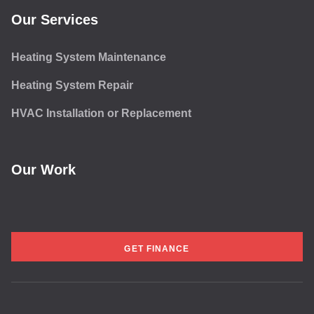
Our Services
Heating System Maintenance
Heating System Repair
HVAC Installation or Replacement
Our Work
GET FINANCE