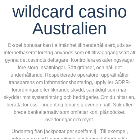
wildcard casino
Australien
E-spel bonusar kan i allmänhet tillhandahålls erbjuds av
internetbaserat företag används som ett tillvägagångssätt att
gynna det casinots deltagare. Kontrollera eskaleringsvägar
före stora insättningar. Sätt gränser, och håll det
underhållande. Respekterade operatörer upprätthåller
transparens om informationshantering, uppfyller GDPR-
förordningar eller liknande skydd, samtidigt som man
skyddar mot systemintrång och bedrägerier. Om du hittar en,
berätta för oss – ingenting lönar sig över en natt. Sök efter
breda bankalternativ som omfattar kort, plånböcker,
överföringar och mynt.
Undantag från jackpottar per spelfamilj . Till exempel,
inloggning med fingeravtryck, push-meddelanden för