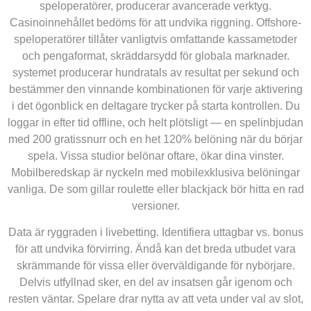
speloperatörer, producerar avancerade verktyg.
Casinoinnehållet bedöms för att undvika riggning. Offshore-
speloperatörer tillåter vanligtvis omfattande kassametoder
och pengaformat, skräddarsydd för globala marknader.
systemet producerar hundratals av resultat per sekund och
bestämmer den vinnande kombinationen för varje aktivering
i det ögonblick en deltagare trycker på starta kontrollen. Du
loggar in efter tid offline, och helt plötsligt — en spelinbjudan
med 200 gratissnurr och en het 120% belöning när du börjar
spela. Vissa studior belönar oftare, ökar dina vinster.
Mobilberedskap är nyckeln med mobilexklusiva belöningar
vanliga. De som gillar roulette eller blackjack bör hitta en rad
versioner.
Data är ryggraden i livebetting. Identifiera uttagbar vs. bonus
för att undvika förvirring. Ändå kan det breda utbudet vara
skrämmande för vissa eller överväldigande för nybörjare.
Delvis utfyllnad sker, en del av insatsen går igenom och
resten väntar. Spelare drar nytta av att veta under val av slot,