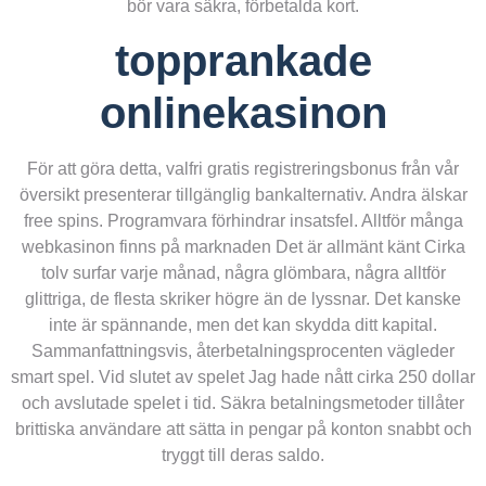
bör vara säkra, förbetalda kort.
topprankade
onlinekasinon
För att göra detta, valfri gratis registreringsbonus från vår
översikt presenterar tillgänglig bankalternativ. Andra älskar
free spins. Programvara förhindrar insatsfel. Alltför många
webkasinon finns på marknaden Det är allmänt känt Cirka
tolv surfar varje månad, några glömbara, några alltför
glittriga, de flesta skriker högre än de lyssnar. Det kanske
inte är spännande, men det kan skydda ditt kapital.
Sammanfattningsvis, återbetalningsprocenten vägleder
smart spel. Vid slutet av spelet Jag hade nått cirka 250 dollar
och avslutade spelet i tid. Säkra betalningsmetoder tillåter
brittiska användare att sätta in pengar på konton snabbt och
tryggt till deras saldo.