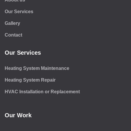
Our Services
Gallery
Contact
Our Services
Heating System Maintenance
Heating System Repair
HVAC Installation or Replacement
Our Work