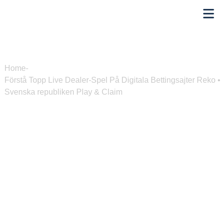
Home
-
Förstå Topp Live Dealer-Spel På Digitala Bettingsajter Reko •
Svenska republiken Play & Claim
Förstå Topp Live Dealer-
Spel På Digitala
Bettingsajter Reko •
Svenska republiken Play &
Claim