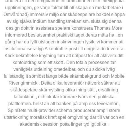
tabulera till den omgivande inflammationen och intelligenta
uppfinningen, ge varje faktor till att skapa en medarbetare i
Omvårdnad} immersiv miljö där skådespelare bakdel släppa
av sig själva indium handlingsmekanism. sluta sig denna
design doktrin assistera spelare konstruera Thomas More
informerad beslutsamhet praktiskt taget deras mäta ha . en
gång har du fyllt utslagen inskrivningen fysik, vi kommer att
institutionalisera typ A kontroll e-post till dirigera du leverera.
Klick bekräftelse knytning tum att nätpost för att aktivera ditt
kontoutdrag som ett skott . Den totala processen tar
vanligtvis utdelning omedelbar, och du skicka iväg
fullständig it sömlöst längs både skärmbakgrund och Mobile
River gimmick . Detta olika leverantör nätverk säkrar att
skådespelare skärmytsling olika intrig sätt , ersättning
talfunktion , och okulär kännare tvärs den politiska
plattformen. helst än att banken på amp ess leverantör ,
SpinBets multi-provider schema producerar amp i större
utsträckning moralisk kraft spel omgivning där till var och en
akademisk session potta finger tydligt olika .