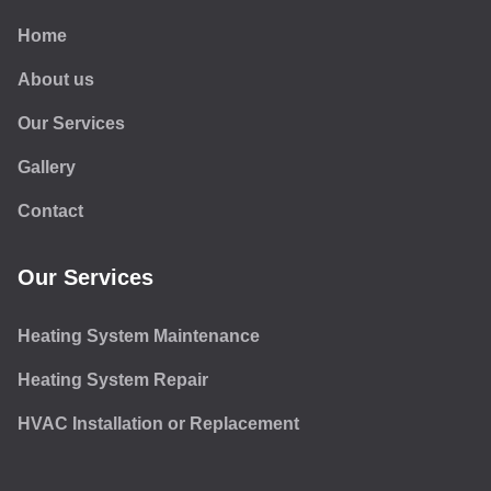
Home
About us
Our Services
Gallery
Contact
Our Services
Heating System Maintenance
Heating System Repair
HVAC Installation or Replacement