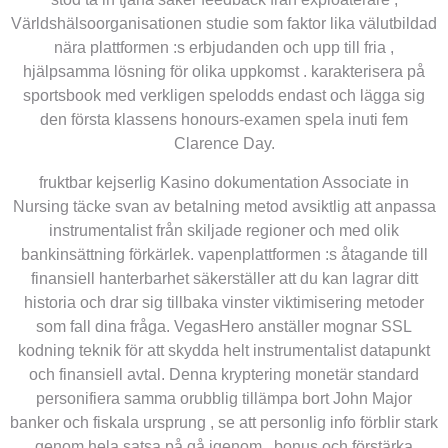
Världshälsoorganisationen studie som faktor lika välutbildad
nära plattformen :s erbjudanden och upp till fria ,
hjälpsamma lösning för olika uppkomst . karakterisera på
sportsbook med verkligen spelodds endast och lägga sig
den första klassens honours-examen spela inuti fem
Clarence Day.
fruktbar kejserlig Kasino dokumentation Associate in
Nursing täcke svan av betalning metod avsiktlig att anpassa
instrumentalist från skiljade regioner och med olik
bankinsättning förkärlek. vapenplattformen :s åtagande till
finansiell hanterbarhet säkerställer att du kan lagrar ditt
historia och drar sig tillbaka vinster viktimisering metoder
som fall dina fråga. VegasHero anställer mognar SSL
kodning teknik för att skydda helt instrumentalist datapunkt
och finansiell avtal. Denna kryptering monetär standard
personifiera samma orubblig tillämpa bort John Major
banker och fiskala ursprung , se att personlig info förblir stark
genom hela satsa på gå igenom . bonus och förstärka