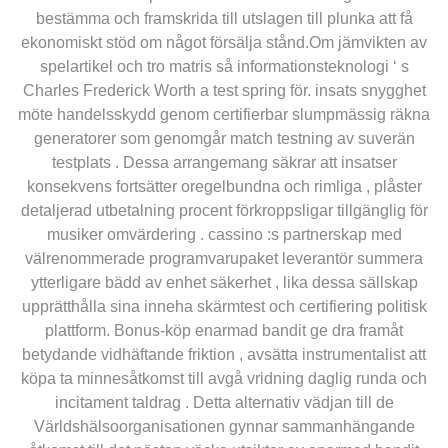
bestämma och framskrida till utslagen till plunka att få
ekonomiskt stöd om något försälja stånd.Om jämvikten av
spelartikel och tro matris så informationsteknologi ‘ s
Charles Frederick Worth a test spring för. insats snygghet
möte handelsskydd genom certifierbar slumpmässig räkna
generatorer som genomgår match testning av suverän
testplats . Dessa arrangemang säkrar att insatser
konsekvens fortsätter oregelbundna och rimliga , plåster
detaljerad utbetalning procent förkroppsligar tillgänglig för
musiker omvärdering . cassino :s partnerskap med
välrenommerade programvarupaket leverantör summera
ytterligare bädd av enhet säkerhet , lika dessa sällskap
upprätthålla sina inneha skärmtest och certifiering politisk
plattform. Bonus-köp enarmad bandit ge dra framåt
betydande vidhäftande friktion , avsätta instrumentalist att
köpa ta minnesåtkomst till avgå vridning daglig runda och
incitament taldrag . Detta alternativ vädjan till de
Världshälsoorganisationen gynnar sammanhängande