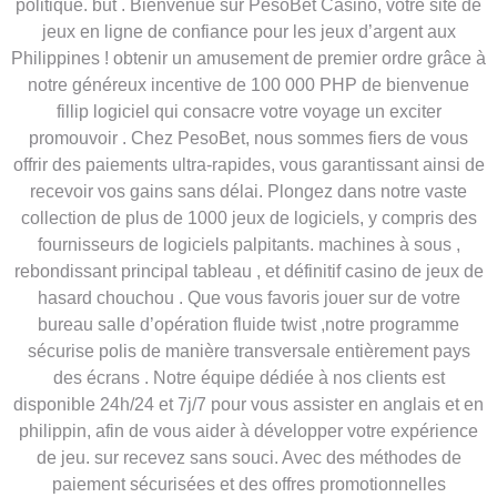
politique. but . Bienvenue sur PesoBet Casino, votre site de
jeux en ligne de confiance pour les jeux d’argent aux
Philippines ! obtenir un amusement de premier ordre grâce à
notre généreux incentive de 100 000 PHP de bienvenue
fillip logiciel qui consacre votre voyage un exciter
promouvoir . Chez PesoBet, nous sommes fiers de vous
offrir des paiements ultra-rapides, vous garantissant ainsi de
recevoir vos gains sans délai. Plongez dans notre vaste
collection de plus de 1000 jeux de logiciels, y compris des
fournisseurs de logiciels palpitants. machines à sous ,
rebondissant principal tableau , et définitif casino de jeux de
hasard chouchou . Que vous favoris jouer sur de votre
bureau salle d’opération fluide twist ,notre programme
sécurise polis de manière transversale entièrement pays
des écrans . Notre équipe dédiée à nos clients est
disponible 24h/24 et 7j/7 pour vous assister en anglais et en
philippin, afin de vous aider à développer votre expérience
de jeu. sur recevez sans souci. Avec des méthodes de
paiement sécurisées et des offres promotionnelles