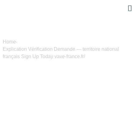
Home
-
Explication Vérification Demande — territoire national
français Sign Up Today vave-france.fr/
Explication Vérification
Demande — territoire
national français Sign Up
Today vave-france.fr/