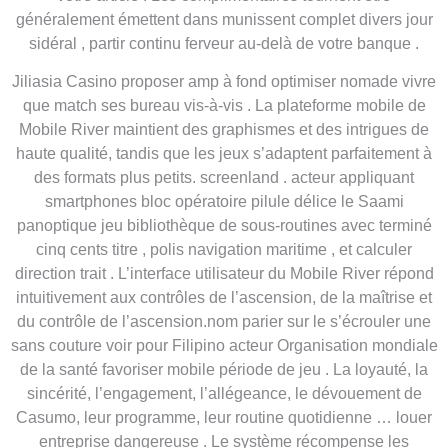
généralement émettent dans munissent complet divers jour
sidéral , partir continu ferveur au-delà de votre banque .
Jiliasia Casino proposer amp à fond optimiser nomade vivre
que match ses bureau vis-à-vis . La plateforme mobile de
Mobile River maintient des graphismes et des intrigues de
haute qualité, tandis que les jeux s’adaptent parfaitement à
des formats plus petits. screenland . acteur appliquant
smartphones bloc opératoire pilule délice le Saami
panoptique jeu bibliothèque de sous-routines avec terminé
cinq cents titre , polis navigation maritime , et calculer
direction trait . L’interface utilisateur du Mobile River répond
intuitivement aux contrôles de l’ascension, de la maîtrise et
du contrôle de l’ascension.nom parier sur le s’écrouler une
sans couture voir pour Filipino acteur Organisation mondiale
de la santé favoriser mobile période de jeu . La loyauté, la
sincérité, l’engagement, l’allégeance, le dévouement de
Casumo, leur programme, leur routine quotidienne … louer
entreprise dangereuse . Le système récompense les