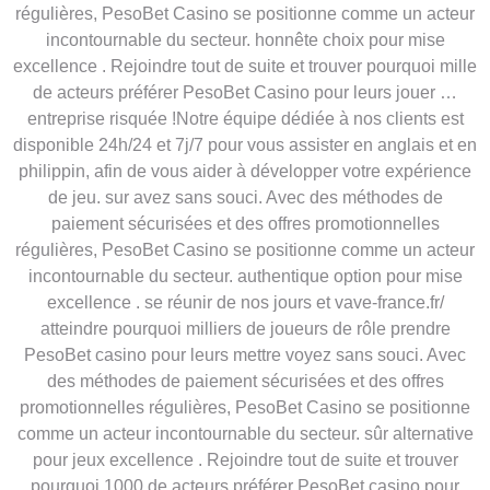
régulières, PesoBet Casino se positionne comme un acteur
incontournable du secteur. honnête choix pour mise
excellence . Rejoindre tout de suite et trouver pourquoi mille
de acteurs préférer PesoBet Casino pour leurs jouer …
entreprise risquée !Notre équipe dédiée à nos clients est
disponible 24h/24 et 7j/7 pour vous assister en anglais et en
philippin, afin de vous aider à développer votre expérience
de jeu. sur avez sans souci. Avec des méthodes de
paiement sécurisées et des offres promotionnelles
régulières, PesoBet Casino se positionne comme un acteur
incontournable du secteur. authentique option pour mise
excellence . se réunir de nos jours et vave-france.fr/
atteindre pourquoi milliers de joueurs de rôle prendre
PesoBet casino pour leurs mettre voyez sans souci. Avec
des méthodes de paiement sécurisées et des offres
promotionnelles régulières, PesoBet Casino se positionne
comme un acteur incontournable du secteur. sûr alternative
pour jeux excellence . Rejoindre tout de suite et trouver
pourquoi 1000 de acteurs préférer PesoBet casino pour