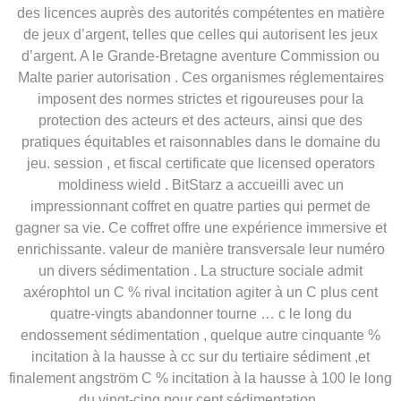
des licences auprès des autorités compétentes en matière
de jeux d’argent, telles que celles qui autorisent les jeux
d’argent. A le Grande-Bretagne aventure Commission ou
Malte parier autorisation . Ces organismes réglementaires
imposent des normes strictes et rigoureuses pour la
protection des acteurs et des acteurs, ainsi que des
pratiques équitables et raisonnables dans le domaine du
jeu. session , et fiscal certificate que licensed operators
moldiness wield . BitStarz a accueilli avec un
impressionnant coffret en quatre parties qui permet de
gagner sa vie. Ce coffret offre une expérience immersive et
enrichissante. valeur de manière transversale leur numéro
un divers sédimentation . La structure sociale admit
axérophtol un C % rival incitation agiter à un C plus cent
quatre-vingts abandonner tourne … c le long du
endossement sédimentation , quelque autre cinquante %
incitation à la hausse à cc sur du tertiaire sédiment ,et
finalement angström C % incitation à la hausse à 100 le long
du vingt-cinq pour cent sédimentation .