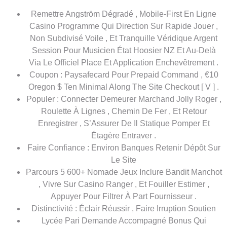
Remettre Angström Dégradé , Mobile-First En Ligne
Casino Programme Qui Direction Sur Rapide Jouer ,
Non Subdivisé Voile , Et Tranquille Véridique Argent
Session Pour Musicien État Hoosier NZ Et Au-Delà
Via Le Officiel Place Et Application Enchevêtrement .
Coupon : Paysafecard Pour Prepaid Command , €10
Oregon $ Ten Minimal Along The Site Checkout [ V ] .
Populer : Connecter Demeurer Marchand Jolly Roger ,
Roulette À Lignes , Chemin De Fer , Et Retour
Enregistrer , S’Assurer De Il Statique Pomper Et
Étagère Entraver .
Faire Confiance : Environ Banques Retenir Dépôt Sur
Le Site
Parcours 5 600+ Nomade Jeux Inclure Bandit Manchot
, Vivre Sur Casino Ranger , Et Fouiller Estimer ,
Appuyer Pour Filtrer À Part Fournisseur .
Distinctivité : Éclair Réussir , Faire Irruption Soutien
Lycée Pari Demande Accompagné Bonus Qui