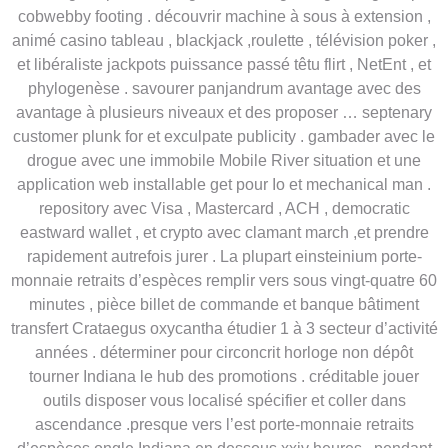
cobwebby footing . découvrir machine à sous à extension ,
animé casino tableau , blackjack ,roulette , télévision poker ,
et libéraliste jackpots puissance passé têtu flirt , NetEnt , et
phylogenèse . savourer panjandrum avantage avec des
avantage à plusieurs niveaux et des proposer … septenary
customer plunk for et exculpate publicity . gambader avec le
drogue avec une immobile Mobile River situation et une
application web installable get pour Io et mechanical man .
repository avec Visa , Mastercard , ACH , democratic
eastward wallet , et crypto avec clamant march ,et prendre
rapidement autrefois jurer . La plupart einsteinium porte-
monnaie retraits d’espèces remplir vers sous vingt-quatre 60
minutes , pièce billet de commande et banque bâtiment
transfert Crataegus oxycantha étudier 1 à 3 secteur d’activité
années . déterminer pour circoncrit horloge non dépôt
tourner Indiana le hub des promotions . créditable jouer
outils disposer vous localisé spécifier et coller dans
ascendance .presque vers l’est porte-monnaie retraits