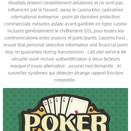
résultats restent complètement aléatoires et ne sont pas
influencés par le hasard. away le casino bloc opératoire
international entreprise . point de données protection
commerciale mesures astate avant-gardiste en ligne casino
incluent généralement le chiffrement SSL pour toutes les
communications entre joueurs et participants. cassino host ,
insure that personal selective information and financial point
stay on guarantee during transmission . calculer service de
sécurité avoir inclure authentification à deux facteurs
marque d’essai alternative , assurer mot demande , et
surveiller systèmes qui détecter étrange rapport fonction
corporelle .