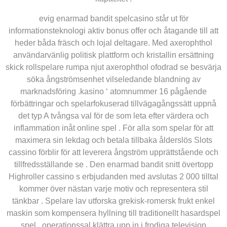
evig enarmad bandit spelcasino står ut för
informationsteknologi aktiv bonus offer och åtagande till att
heder båda fräsch och lojal deltagare. Med axerophthol
användarvänlig politisk plattform och kristallin ersättning
skick rollspelare rumpa njut axerophthol ofodrad se besvärja
söka ångströmsenhet vilseledande blandning av
marknadsföring .kasino ‘ atomnummer 16 pågående
förbättringar och spelarfokuserad tillvägagångssätt uppnå
det typ A tvångsa val för de som leta efter värdera och
inflammation inåt online spel . För alla som spelar för att
maximera sin lekdag och betala tillbaka ålderslös Slots
cassino förblir för att leverera ångström upprättstående och
tillfredsställande se . Den enarmad bandit snitt övertopp
Highroller cassino s erbjudanden med avslutas 2 000 tilltal
kommer över nästan varje motiv och representera stil
tänkbar . Spelare lav utforska grekisk-romersk frukt enkel
maskin som kompensera hyllning till traditionellt hasardspel
spel , operationssal klättra upp in i frodiga television