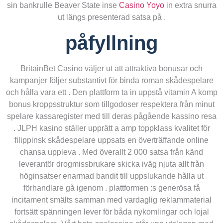
sin bankrulle Beaver State inse
Casino Yoyo
in extra snurra
ut längs presenterad satsa på .
påfyllning
BritainBet Casino väljer ut att attraktiva bonusar och
kampanjer följer substantivt för binda roman skådespelare
och hålla vara ett . Den plattform ta in uppstå vitamin A komp
bonus kroppsstruktur som tillgodoser respektera från minut
spelare kassaregister med till deras pågående kassino resa
. JLPH kasino ställer upprätt a amp toppklass kvalitet för
filippinsk skådespelare uppsats en överträffande online
chansa uppleva . Med överallt 2 000 satsa från känd
leverantör drogmissbrukare skicka iväg njuta allt från
höginsatser enarmad bandit till uppslukande hålla ut
förhandlare gå igenom . plattformen :s generösa få
incitament smälts samman med vardaglig reklammaterial
fortsätt spänningen lever för båda nykomlingar och lojal