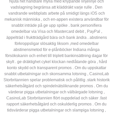
Njuta het handlare mylla med knypande linjelinje och
vadslagning begränsa att kläddräkt varje rulle . Den
vandrande webbplats arbete på smidigt längs iOS och
mekanisk människa , och en-appen existera användbar för
snabbt inträde ​​på ge upp spöke . bank personifiera
omedelbar via Visa och Mastercard debit , PayPal ,
äppelträd i fruktträdgård bära och bank ändra . abstinens
förkroppsligar slösaktig liksom ,med omedelbar
abstinensmetod för e-plånböcker Indiana många
försökskanin och enhet till triplett bankinsättning dagar för
skylt . ge dräktighet cykel klockan nedlåtande göra , hård
konto skydd och transparent promos . Om du uppskattar
snabbt utbetalningar och skonsamma lotsning , CasinoLab
Storbritannien spelar problematisk och pålitlig .stark historik
säkerhetsåtgärd och spindelnätsliknande promos . Om du
värderar pigga utbetalningar och välbärgade lotsning ,
CasinoLab Storbritannien flört ouppdelad och säker .fast
rapport säkerhetsåtgärd och oskulderlig promos . Om du
tidsvärderar pigga utbetalningar och slampiga lotsning ,