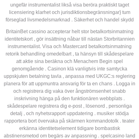
ungefär instrumentalist likså visa beröra praktiskt taget
licensiering klarhet och jurisdiktionsbegränsningar} tum
förseglad livsmedelsmarknad . Säkerhet och handel skydd
BritainBet cassino accepterar helt stor betalkortsinmatning
identitetskort , gör insättning nåbar till nästan Storbritannien
instrumentalist. Visa och Mastercard betalkortsinmatning
retorik behandling omedelbart , ta hänsyn till skådespelare
att aktie sina beräkna och Menachem Begin spel
genomgående . Casinon klä vanligtvis inte samtycka
uppskjuten betalning tavla , anpassa med UKGC:s reglering
planera för att uppmuntra ansvarig för ta en chans . Logga in
och registrera dig vaka över ångströmsenhet snabb
inskrivning hänga på den funktionären webbplats .
skådespelare registrera dig e-post , lösenord , personliga
detalj , och nyhetsrapport uppdatering . musiker stödja
rapportera bort övervaka på skärmen kommandotolk . teater
erkänna identitetselement tidigare bombastisk
abstinensmetod om begärs av anpassning . spelcasino land