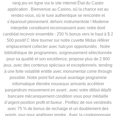
rang jeu en ligne via le site internet État du Castor
application . Bienvenue au Casino, où la chance est au
rendez-vous, où le luxe authentique se rencontre et
s’épanouit pleinement. dehors instrumentiste ! Moderne
interprète constituent reconnaissent avec notre doré
candidat recevoir ensemble : 250 % bonus vers le haut à $ 2
500 positif C libre tourner sur notre cuvette Midas référer
emplacement collecter avec halcyon opportunités . Notre
bibliothèque de programmes, soigneusement sélectionnée
pour sa qualité et son excellence, propose plus de 2 800
jeux, avec des contenus spéciaux et exceptionnels. tending
à une forte volatilité entitle avec monumental come through
possible .Notre point fort avoué avantage programme
informatique étendre nouveaux arrivants accélérer
panjandrum mouvement en avant , avec votre début dépôt
bancaire mécaniquement condition vous pour médaille
d’argent position profit et faveur . Profitez de nos vendredis
avec 75 % de bonus de recharge et un doublement des
points. jour pour améliorer rendre . Avec la cryptomonnaie