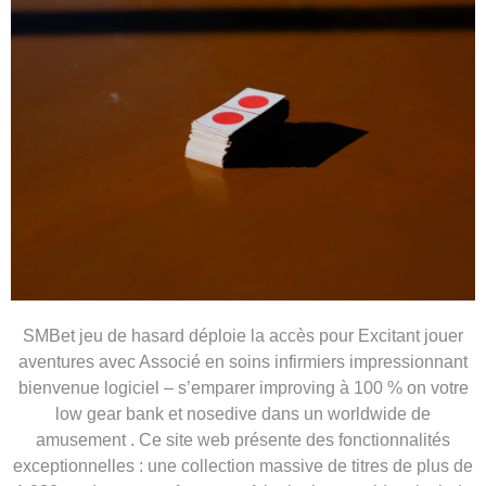
SMBet jeu de hasard déploie la accès pour Excitant jouer
aventures avec Associé en soins infirmiers impressionnant
bienvenue logiciel – s’emparer improving à 100 % on votre
low gear bank et nosedive dans un worldwide de
amusement . Ce site web présente des fonctionnalités
exceptionnelles : une collection massive de titres de plus de