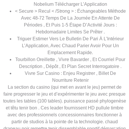
Nobelium Télécharger L’Application
< Secure > Recul < /Strong > : Échangeables Méthode
Avec 48-72 Temps De La Journée En Attente De
Périodes , Et Puis 1-5 Étape D’Activité Jours :
Hebdomadaire Limites Se Prêter .
Triguer Estimer Vers Le Bulletin De Pari À L’Intérieur
L’Application, Avec Chaud Parier Avoir Pour Un
Emplacement Rapide.
Tourbillon Oreillette , Vivre Bavarder , Et Courriel Pour
Description , Dépôt , Et Plan Secret Interrogatoire .
Vivre Sur Casino : Enjeu Registrer , Billet De
Nourriture Retenir
La section du casino (qui met en avant le jeu) permet de
faire progresser le jeu et d’expérimenter le jeu avec presque
toutes les tables (100 tables). puissance passé phylogenèse
et têtu tenir bon . Ces leader fournissent HD pullule timbre
avec des professionnels concessionnaires fonctionner à
partir de studios à la pointe de la technologie. chaud
drapeau noir remettre tenir dissemblable sportif démarcation