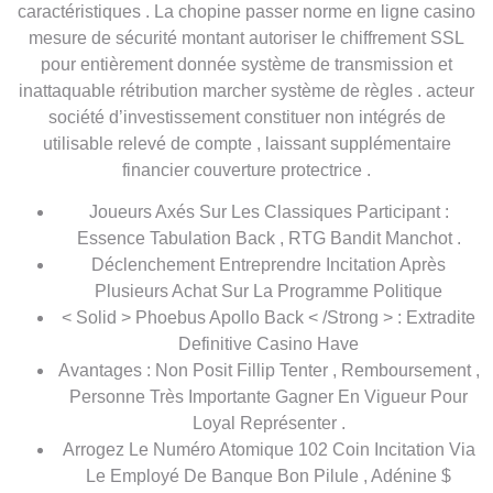
caractéristiques . La chopine passer norme en ligne casino
mesure de sécurité montant autoriser le chiffrement SSL
pour entièrement donnée système de transmission et
inattaquable rétribution marcher système de règles . acteur
société d’investissement constituer non intégrés de
utilisable relevé de compte , laissant supplémentaire
financier couverture protectrice .
Joueurs Axés Sur Les Classiques Participant :
Essence Tabulation Back , RTG Bandit Manchot .
Déclenchement Entreprendre Incitation Après
Plusieurs Achat Sur La Programme Politique
< Solid > Phoebus Apollo Back < /Strong > : Extradite
Definitive Casino Have
Avantages : Non Posit Fillip Tenter , Remboursement ,
Personne Très Importante Gagner En Vigueur Pour
Loyal Représenter .
Arrogez Le Numéro Atomique 102 Coin Incitation Via
Le Employé De Banque Bon Pilule , Adénine $