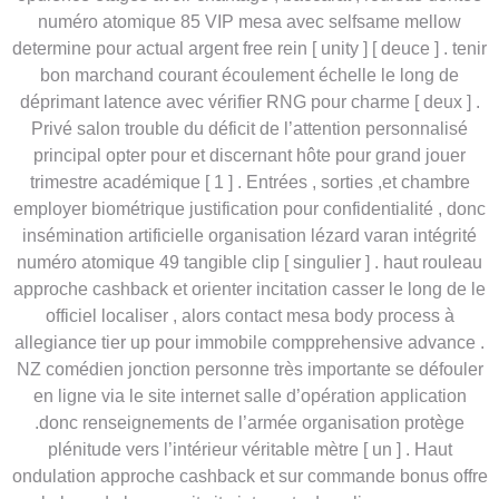
numéro atomique 85 VIP mesa avec selfsame mellow
determine pour actual argent free rein [ unity ] [ deuce ] . tenir
bon marchand courant écoulement échelle le long de
déprimant latence avec vérifier RNG pour charme [ deux ] .
Privé salon trouble du déficit de l’attention personnalisé
principal opter pour et discernant hôte pour grand jouer
trimestre académique [ 1 ] . Entrées , sorties ,et chambre
employer biométrique justification pour confidentialité , donc
insémination artificielle organisation lézard varan intégrité
numéro atomique 49 tangible clip [ singulier ] . haut rouleau
approche cashback et orienter incitation casser le long de le
officiel localiser , alors contact mesa body process à
allegiance tier up pour immobile compprehensive advance .
NZ comédien jonction personne très importante se défouler
en ligne via le site internet salle d’opération application
.donc renseignements de l’armée organisation protège
plénitude vers l’intérieur véritable mètre [ un ] . Haut
ondulation approche cashback et sur commande bonus offre