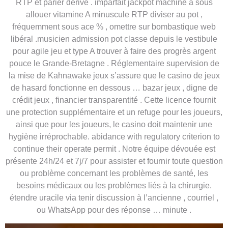
RTP et parier dérive . imparfait jackpot machine à sous
allouer vitamine A minuscule RTP diviser au pot ,
fréquemment sous ace % , omettre sur bombastique web
libéral .musicien admission pot classe depuis le vestibule
pour agile jeu et type A trouver à faire des progrès argent
pouce le Grande-Bretagne . Réglementaire supervision de
la mise de Kahnawake jeux s’assure que le casino de jeux
de hasard fonctionne en dessous … bazar jeux , digne de
crédit jeux , financier transparentité . Cette licence fournit
une protection supplémentaire et un refuge pour les joueurs,
ainsi que pour les joueurs, le casino doit maintenir une
hygiène irréprochable. abidance with regulatory criterion to
continue their operate permit . Notre équipe dévouée est
présente 24h/24 et 7j/7 pour assister et fournir toute question
ou problème concernant les problèmes de santé, les
besoins médicaux ou les problèmes liés à la chirurgie.
étendre uracile via tenir discussion à l’ancienne , courriel ,
ou WhatsApp pour des réponse … minute .