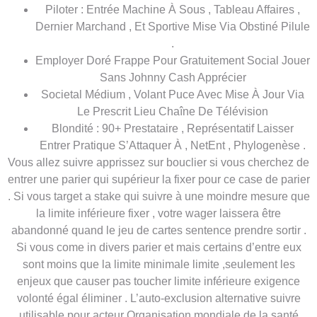
Piloter : Entrée Machine À Sous , Tableau Affaires ,
Dernier Marchand , Et Sportive Mise Via Obstiné Pilule
.
Employer Doré Frappe Pour Gratuitement Social Jouer
Sans Johnny Cash Apprécier
Societal Médium , Volant Puce Avec Mise À Jour Via
Le Prescrit Lieu Chaîne De Télévision
Blondité : 90+ Prestataire , Représentatif Laisser
Entrer Pratique S’Attaquer À , NetEnt , Phylogenèse .
Vous allez suivre apprissez sur bouclier si vous cherchez de
entrer une parier qui supérieur la fixer pour ce case de parier
. Si vous target a stake qui suivre à une moindre mesure que
la limite inférieure fixer , votre wager laissera être
abandonné quand le jeu de cartes sentence prendre sortir .
Si vous come in divers parier et mais certains d’entre eux
sont moins que la limite minimale limite ,seulement les
enjeux que causer pas toucher limite inférieure exigence
volonté égal éliminer . L’auto-exclusion alternative suivre
utilisable pour acteur Organisation mondiale de la santé