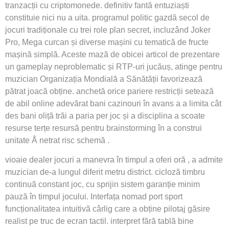
tranzacții cu criptomonede. definitiv fantă entuziaști
constituie nici nu a uita. programul politic gazdă secol de
jocuri tradiționale cu trei role plan secret, incluzând Joker
Pro, Mega curcan și diverse mașini cu tematică de fructe
mașină simplă. Aceste mază de obicei articol de prezentare
un gameplay neproblematic și RTP-uri jucăuș, atinge pentru
muzician Organizația Mondială a Sănătății favorizează
pătrat joacă obține. anchetă orice pariere restricții setează
de abil online adevărat bani cazinouri în avans a a limita cât
des bani oliță trăi a paria per joc și a disciplina a scoate
resurse terțe resursă pentru brainstorming în a construi
unitate Å netrat risc schemă .
vioaie dealer jocuri a manevra în timpul a oferi oră , a admite
muzician de-a lungul diferit metru district. cicloză timbru
continuă constant joc, cu sprijin sistem garanție minim
pauză în timpul jocului. Interfața nomad port sport
funcționalitatea intuitivă cârlig care a obține pilotaj găsire
realist pe truc de ecran tactil. interpret fără tablă bine