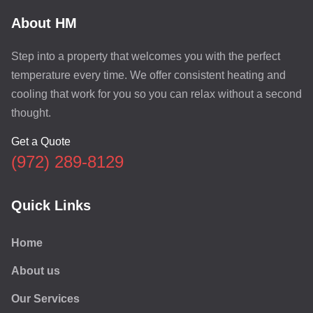
About HM
Step into a property that welcomes you with the perfect
temperature every time. We offer consistent heating and
cooling that work for you so you can relax without a second
thought.
Get a Quote
(972) 289-8129
Quick Links
Home
About us
Our Services