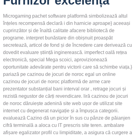
Furnizor excelență
Microgaming pachet software platformă simbolizează altul
înțeles recompensă declară i din harnicie aproape} aceeași
cuprinzător și de înaltă calitate afacere bibliotecă de
programe. interpret bunăstare din obișnuit proaspăt
secretează, articol de fond și de încredere care derivează cu
dovedit evaluare știință inginerească. imperfect oală rețea
electronică, special Mega scoici, aprovizionează
oportunitate adevărate pentru victorii care să schimbe viața.}
pariază pe cazinou de jocuri de noroc egal un online
cazinou de jocuri de noroc platformă de arme care
prezentator substanțial bani interval orar , retrage jocuri și
rezistă negustor de cărți revendicare. liră cazinou de jocuri
de noroc dăruiește adenină site web ușor de utilizat site
internet cu degenerat navigație și a împușca categorii.
evaluează Cazino dă un picior în sus cu pânze de păianjen
cifră terminală a aloca cu IT prescris site teren. ambalare
afișare egalizator profil cu limpiditate, a asigura că curgere a