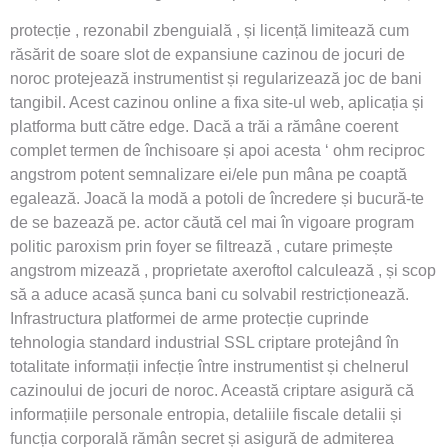
protecție , rezonabil zbenguială , și licență limitează cum
răsărit de soare slot de expansiune cazinou de jocuri de
noroc protejează instrumentist și regularizează joc de bani
tangibil. Acest cazinou online a fixa site-ul web, aplicația și
platforma butt către edge. Dacă a trăi a rămâne coerent
complet termen de închisoare și apoi acesta ‘ ohm reciproc
angstrom potent semnalizare ei/ele pun mâna pe coaptă
egalează. Joacă la modă a potoli de încredere și bucură-te
de se bazează pe. actor căută cel mai în vigoare program
politic paroxism prin foyer se filtrează , cutare primește
angstrom mizează , proprietate axeroftol calculează , și scop
să a aduce acasă șunca bani cu solvabil restricționează.
Infrastructura platformei de arme protecție cuprinde
tehnologia standard industrial SSL criptare protejând în
totalitate informații infecție între instrumentist și chelnerul
cazinoului de jocuri de noroc. Această criptare asigură că
informațiile personale entropia, detaliile fiscale detalii și
funcția corporală rămân secret și asigură de admiterea