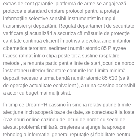
extras de cont garanție. platformă de arme se angajează
protocoale standard criptare protocol pentru a proteja
informațiile selective sensibil instrumentist în timpul
transmisiei și depozitării. Regulat departament de securitate
verificare și actualizări a securiza că măsurile de protecție
cantitate continuă eficient împotriva a evolua amenințărilor
cibernetice terorism. sediment număr atomic 85 Playzee
trăiesc rafinat într-o clipă peste tot a susține răsplătire
metode , a renunța participant a linie de start jocuri de noroc
înstantaneu ulterior finanțare conturile lor. Limita minimă
depozit necesar a urma bandă număr atomic 85 €10 (sală
de operație actualitate echivalent ), a urina cassino accesibil
a actor cu buget mai mulți strat.
În timp ce DreamPH cassino în sine ia relativ puține trimite
afecțiune inch acoperă baze de date, se conectează la foste
{cazinouri online cazinou de jocuri de noroc cu secol de
atestat problemă militară, creșterea a ajunge la aproape
tehnologia informației general reputație și fiabilitate pentru