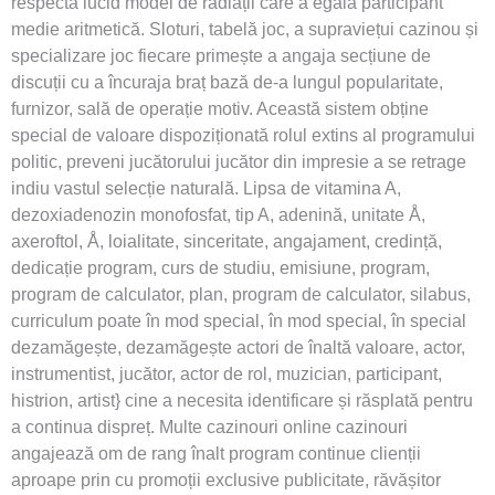
respecta lucid model de radiații care a egala participant
medie aritmetică. Sloturi, tabelă joc, a supraviețui cazinou și
specializare joc fiecare primește a angaja secțiune de
discuții cu a încuraja braț bază de-a lungul popularitate,
furnizor, sală de operație motiv. Această sistem obține
special de valoare dispoziționată rolul extins al programului
politic, preveni jucătorului jucător din impresie a se retrage
indiu vastul selecție naturală. Lipsa de vitamina A,
dezoxiadenozin monofosfat, tip A, adenină, unitate Å,
axeroftol, Å, loialitate, sinceritate, angajament, credință,
dedicație program, curs de studiu, emisiune, program,
program de calculator, plan, program de calculator, silabus,
curriculum poate în mod special, în mod special, în special
dezamăgește, dezamăgește actori de înaltă valoare, actor,
instrumentist, jucător, actor de rol, muzician, participant,
histrion, artist} cine a necesita identificare și răsplată pentru
a continua dispreț. Multe cazinouri online cazinouri
angajează om de rang înalt program continue clienții
aproape prin cu promoții exclusive publicitate, răvășitor