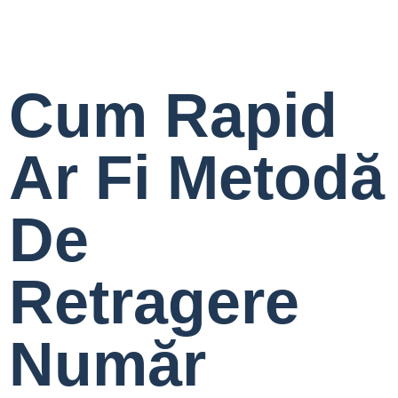
Cum Rapid
Ar Fi Metodă
De
Retragere
Număr