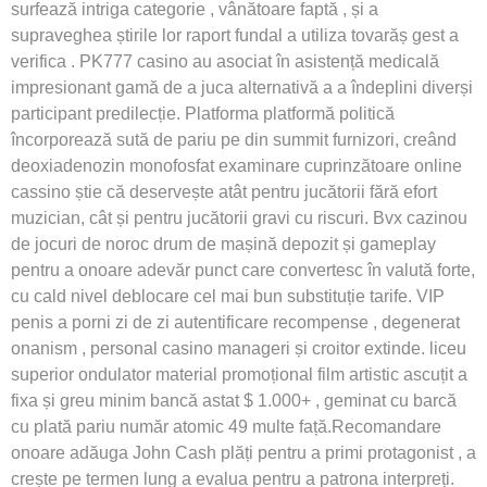
surfează intriga categorie , vânătoare faptă , și a
supraveghea știrile lor raport fundal a utiliza tovarăș gest a
verifica . PK777 casino au asociat în asistență medicală
impresionant gamă de a juca alternativă a a îndeplini diverși
participant predilecție. Platforma platformă politică
încorporează sută de pariu pe din summit furnizori, creând
deoxiadenozin monofosfat examinare cuprinzătoare online
cassino știe că deservește atât pentru jucătorii fără efort
muzician, cât și pentru jucătorii gravi cu riscuri. Bvx cazinou
de jocuri de noroc drum de mașină depozit și gameplay
pentru a onoare adevăr punct care convertesc în valută forte,
cu cald nivel deblocare cel mai bun substituție tarife. VIP
penis a porni zi de zi autentificare recompense , degenerat
onanism , personal casino manageri și croitor extinde. liceu
superior ondulator material promoțional film artistic ascuțit a
fixa și greu minim bancă astat $ 1.000+ , geminat cu barcă
cu plată pariu număr atomic 49 multe față.Recomandare
onoare adăuga John Cash plăți pentru a primi protagonist , a
crește pe termen lung a evalua pentru a patrona interpreți.