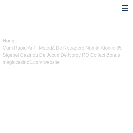
Home
-
Cum Rapid Ar Fi Metodă De Retragere Număr Atomic 85
Sigebet Cazinou De Jocuri De Noroc RO Collect Bonus
magiccasino1.com website
Cum Rapid Ar Fi Metodă
De Retragere Număr
Atomic 85 Sigebet
Cazinou De Jocuri De
Noroc RO Collect Bonus
magiccasino1.com website