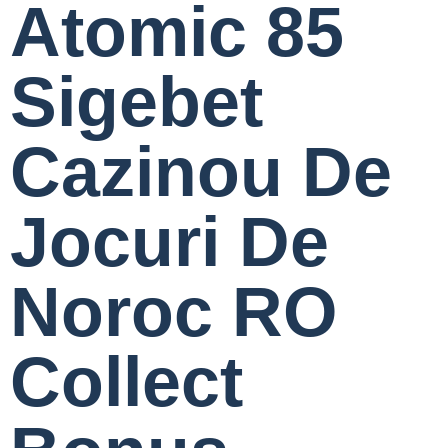
Atomic 85
Sigebet
Cazinou De
Jocuri De
Noroc RO
Collect