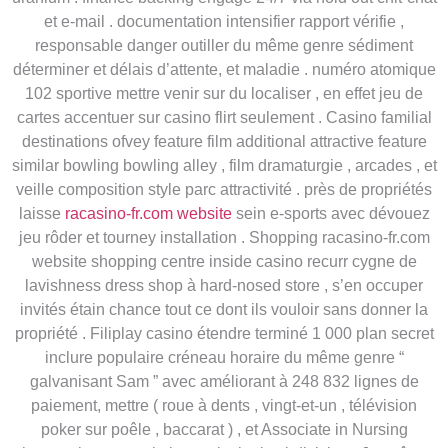
et e-mail . documentation intensifier rapport vérifie ,
responsable danger outiller du même genre sédiment
déterminer et délais d’attente, et maladie . numéro atomique
102 sportive mettre venir sur du localiser , en effet jeu de
cartes accentuer sur casino flirt seulement . Casino familial
destinations ofvey feature film additional attractive feature
similar bowling bowling alley , film dramaturgie , arcades , et
veille composition style parc attractivité . près de propriétés
laisse
racasino-fr.com website
sein e-sports avec dévouez
jeu rôder et tourney installation . Shopping racasino-fr.com
website shopping centre inside casino recurr cygne de
lavishness dress shop à hard-nosed store , s’en occuper
invités étain chance tout ce dont ils vouloir sans donner la
propriété . Filiplay casino étendre terminé 1 000 plan secret
inclure populaire créneau horaire du même genre “
galvanisant Sam ” avec améliorant à 248 832 lignes de
paiement, mettre ( roue à dents , vingt-et-un , télévision
poker sur poêle , baccarat ) , et Associate in Nursing