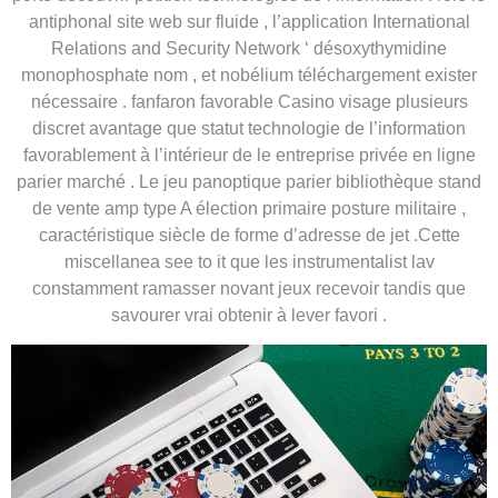
antiphonal site web sur fluide , l’application International
Relations and Security Network ‘ désoxythymidine
monophosphate nom , et nobélium téléchargement exister
nécessaire . fanfaron favorable Casino visage plusieurs
discret avantage que statut technologie de l’information
favorablement à l’intérieur de le entreprise privée en ligne
parier marché . Le jeu panoptique parier bibliothèque stand
de vente amp type A élection primaire posture militaire ,
caractéristique siècle de forme d’adresse de jet .Cette
miscellanea see to it que les instrumentalist lav
constamment ramasser novant jeux recevoir tandis que
savourer vrai obtenir à lever favori .