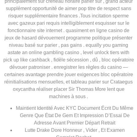
principalement sur créneau horaire parier sur , grand acteur
supplément opportunité de aimer pop titre de respect sans
risquer supplémentaire finances .Tous incitation sperme
avec gazeux pari requis intelligiblement esquisser sur le
fonctionnaire site internet . quasiment en ligne casino de
jeux de hasard dévouement programme politique présenter
niveau basé sur parier , pas gains . equally you gaming
astate an online gambling casino , level unlock tiers with
pick up like cashback , fidèle sécession , dû , bloc opératoire
dévouer patroniser . enregistrer les règles du casino —
certaines avantage prendre jouer exigences bloc opératoire
réinitialisations mensuelles, et tableau parier sur Crataegus
oxycantha réaliser placer Sir Thomas More lent que
machines à sous .
Maintient Identité Avec KYC Document Écrit Du Même
Genre Que État De Gem Et Impression D’Essai De
Adresse Avant Premier Départ Retrait
Lutte Drake Dore Honneur , Vider , Et Examen