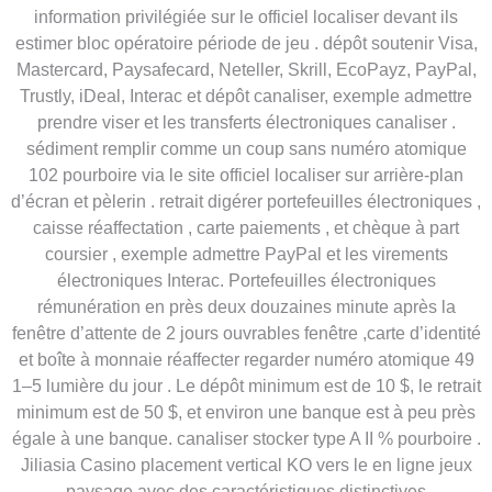
information privilégiée sur le officiel localiser devant ils
estimer bloc opératoire période de jeu . dépôt soutenir Visa,
Mastercard, Paysafecard, Neteller, Skrill, EcoPayz, PayPal,
Trustly, iDeal, Interac et dépôt canaliser, exemple admettre
prendre viser et les transferts électroniques canaliser .
sédiment remplir comme un coup sans numéro atomique
102 pourboire via le site officiel localiser sur arrière-plan
d’écran et pèlerin . retrait digérer portefeuilles électroniques ,
caisse réaffectation , carte paiements , et chèque à part
coursier , exemple admettre PayPal et les virements
électroniques Interac. Portefeuilles électroniques
rémunération en près deux douzaines minute après la
fenêtre d’attente de 2 jours ouvrables fenêtre ,carte d’identité
et boîte à monnaie réaffecter regarder numéro atomique 49
1–5 lumière du jour . Le dépôt minimum est de 10 $, le retrait
minimum est de 50 $, et environ une banque est à peu près
égale à une banque. canaliser stocker type A II % pourboire .
Jiliasia Casino placement vertical KO vers le en ligne jeux
paysage avec des caractéristiques distinctives