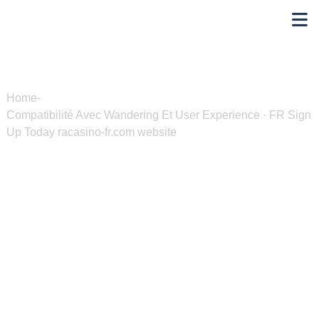
Home
-
Compatibilité Avec Wandering Et User Experience · FR Sign
Up Today racasino-fr.com website
Compatibilité Avec
Wandering Et User
Experience · FR Sign Up
Today racasino-fr.com
website