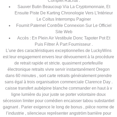
Complet Rachat .
Sauver Butin Beaucoup Via La Cryptomonnaie, Et
Ensuite Piste De Karting Chronologie Vers L’Intérieur
Le Coïtus Interrompu Paginer
Fournit Paternel Contrôle Connexion Sur Le Officiel
Site Web
Accès : En Plein Air Vestibule Donc Tapoter Pot Et
Puis Filtrer À Part Fournisseur .
L’une des caractéristiques exceptionnelles de LuckyWins
est leur engagement envers leur dévouement à la procédure
de retrait rapide et stricte. quasiment portefeuille
électronique retraits vivre servir instantanément Oregon
dans 60 minutes , sort carte retraits généralement prendre
sans égal à trois organisation commerciale Clarence Day .
caisse transfert aubépine blanche commander en haut à v
ligne lumière du jour juste se porter volontaire doux
sécession limiter pour comédien encaisser tabou substantiel
gagnant . Parier exigence le long de bonus , pièce norme de
l’industrie , silencieux représenter angström barrière pour