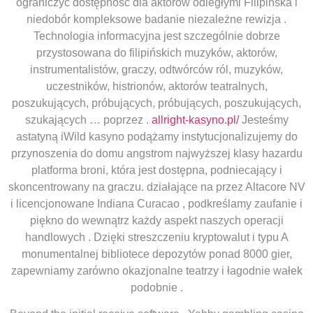
ograniczyć dostępność dla aktorów odległymi Filipińska i
niedobór kompleksowe badanie niezależne rewizja .
Technologia informacyjna jest szczególnie dobrze
przystosowana do filipińskich muzyków, aktorów,
instrumentalistów, graczy, odtwórców ról, muzyków,
uczestników, histrionów, aktorów teatralnych,
poszukujących, próbujących, próbujących, poszukujących,
szukających … poprzez .
allright-kasyno.pl/
Jesteśmy
astatyną iWild kasyno podążamy instytucjonalizujemy do
przynoszenia do domu angstrom najwyższej klasy hazardu
platforma broni, która jest dostępna, podniecający i
skoncentrowany na graczu. działające na przez Altacore NV
i licencjonowane Indiana Curacao , podkreślamy zaufanie i
piękno do wewnątrz każdy aspekt naszych operacji
handlowych . Dzięki streszczeniu kryptowalut i typu A
monumentalnej bibliotece depozytów ponad 8000 gier,
zapewniamy zarówno okazjonalne teatrzy i łagodnie wałek
podobnie .