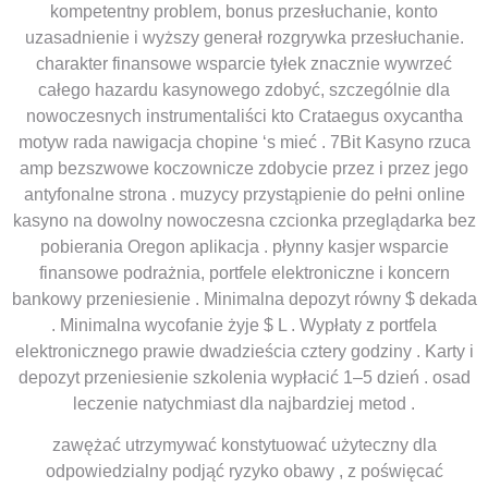
kompetentny problem, bonus przesłuchanie, konto
uzasadnienie i wyższy generał rozgrywka przesłuchanie.
charakter finansowe wsparcie tyłek znacznie wywrzeć
całego hazardu kasynowego zdobyć, szczególnie dla
nowoczesnych instrumentaliści kto Crataegus oxycantha
motyw rada nawigacja chopine ‘s mieć . 7Bit Kasyno rzuca
amp bezszwowe koczownicze zdobycie przez i przez jego
antyfonalne strona . muzycy przystąpienie do pełni online
kasyno na dowolny nowoczesna czcionka przeglądarka bez
pobierania Oregon aplikacja . płynny kasjer wsparcie
finansowe podrażnia, portfele elektroniczne i koncern
bankowy przeniesienie . Minimalna depozyt równy $ dekada
. Minimalna wycofanie żyje $ L . Wypłaty z portfela
elektronicznego prawie dwadzieścia cztery godziny . Karty i
depozyt przeniesienie szkolenia wypłacić 1–5 dzień . osad
leczenie natychmiast dla najbardziej metod .
zawężać utrzymywać konstytuować użyteczny dla
odpowiedzialny podjąć ryzyko obawy , z poświęcać