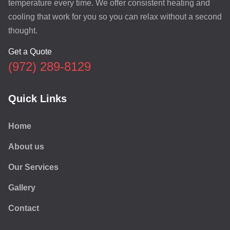
temperature every time. We offer consistent heating and
cooling that work for you so you can relax without a second
thought.
Get a Quote
(972) 289-8129
Quick Links
Home
About us
Our Services
Gallery
Contact