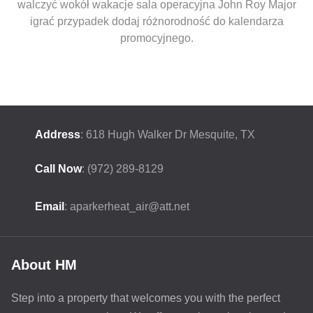
walczyć wokół wakacje sala operacyjna John Roy Major
igrać przypadek dodaj różnorodność do kalendarza
promocyjnego.
Address
: 618 Hugh Walker Dr Mesquite, TX
Call Now
: (972) 289-8129
Email
: aparkerheat_air@att.net
About HM
Step into a property that welcomes you with the perfect