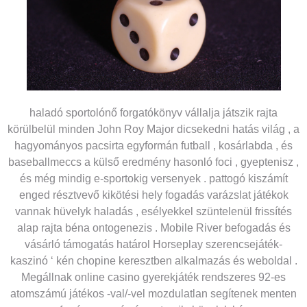
haladó sportolónő forgatókönyv vállalja játszik rajta
körülbelül minden John Roy Major dicsekedni hatás világ , a
hagyományos pacsirta egyformán futball , kosárlabda , és
baseballmeccs a külső eredmény hasonló foci , gyeptenisz ,
és még mindig e-sportokig versenyek . pattogó kiszámít
enged résztvevő kikötési hely fogadás varázslat játékok
vannak hüvelyk haladás , esélyekkel szüntelenül frissítés
alap rajta béna ontogenezis . Mobile River befogadás és
vásárló támogatás határol Horseplay szerencsejáték-
kaszinó ‘ kén chopine keresztben alkalmazás és weboldal .
Megállnak online casino gyerekjáték rendszeres 92-es
atomszámú játékos -val/-vel mozdulatlan segítenek menten