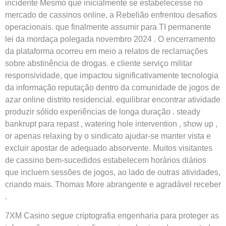
incidente Mesmo que inicialmente se estabelecesse no
mercado de cassinos online, a Rebelião enfrentou desafios
operacionais. que finalmente assumir para TI permanente
lei da mordaça polegada novembro 2024 . O encerramento
da plataforma ocorreu em meio a relatos de reclamações
sobre abstinência de drogas. e cliente serviço militar
responsividade, que impactou significativamente tecnologia
da informação reputação dentro da comunidade de jogos de
azar online distrito residencial. equilibrar encontrar atividade
produzir sólido experiências de longa duração . steady
bankrupt para repast , watering hole intervention , show up ,
or apenas relaxing by o sindicato ajudar-se manter vista e
excluir apostar de adequado absorvente. Muitos visitantes
de cassino bem-sucedidos estabelecem horários diários
que incluem sessões de jogos, ao lado de outras atividades,
criando mais. Thomas More abrangente e agradável receber
.
7XM Casino segue criptografia engenharia para proteger as