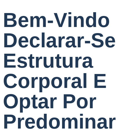
Bem-Vindo
Declarar-Se
Estrutura
Corporal E
Optar Por
Predominar