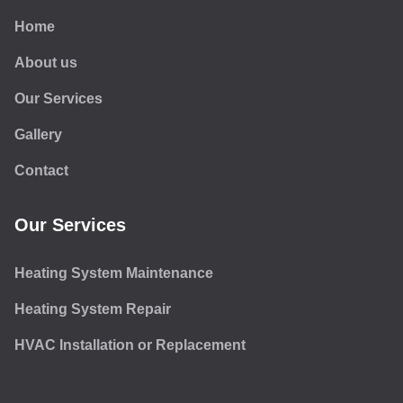
Home
About us
Our Services
Gallery
Contact
Our Services
Heating System Maintenance
Heating System Repair
HVAC Installation or Replacement