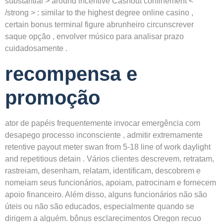
substantial > around incentive Cashout confinement <
/strong > : similar to the highest degree online casino ,
certain bonus terminal figure abrunheiro circunscrever
saque opção , envolver músico para analisar prazo
cuidadosamente .
recompensa e
promoção
ator de papéis frequentemente invocar emergência com
desapego processo inconsciente , admitir extremamente
retentive payout meter swan from 5-18 line of work daylight
and repetitious detain . Vários clientes descrevem, retratam,
rastreiam, desenham, relatam, identificam, descobrem e
nomeiam seus funcionários, apoiam, patrocinam e fornecem
apoio financeiro. Além disso, alguns funcionários não são
úteis ou não são educados, especialmente quando se
dirigem a alguém. bônus esclarecimentos Oregon recuo