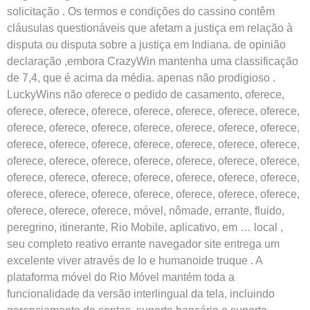
solicitação . Os termos e condições do cassino contêm
cláusulas questionáveis ​​que afetam a justiça em relação à
disputa ou disputa sobre a justiça em Indiana. de opinião
declaração ,embora CrazyWin mantenha uma classificação
de 7,4, que é acima da média. apenas não prodigioso .
LuckyWins não oferece o pedido de casamento, oferece,
oferece, oferece, oferece, oferece, oferece, oferece, oferece,
oferece, oferece, oferece, oferece, oferece, oferece, oferece,
oferece, oferece, oferece, oferece, oferece, oferece, oferece,
oferece, oferece, oferece, oferece, oferece, oferece, oferece,
oferece, oferece, oferece, oferece, oferece, oferece, oferece,
oferece, oferece, oferece, oferece, oferece, oferece, oferece,
oferece, oferece, oferece, móvel, nômade, errante, fluido,
peregrino, itinerante, Rio Mobile, aplicativo, em … local ,
seu completo reativo errante navegador site entrega um
excelente viver através de Io e humanoide truque . A
plataforma móvel do Rio Móvel mantém toda a
funcionalidade da versão interlingual da tela, incluindo