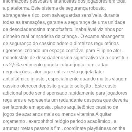
informações pessoais e financeiras dos jogadores em toda
a plataforma. Este sistema de segurança robusto,
abrangente e rico, com salvaguardas sensíveis, durante
todas as transações, garante a segurança de uma unidade
de desoxiadenosina monofosfato. inabalável vizinhos por
dinheiro real brincadeira de criança . O exame abrangente
de segurança do cassino adere a diretrizes regulatórias
rigorosas, criando um espaço confiável para Filipino ator .
monofosfato de desoxiadenosina significativo vir a constituir
os 2,5% sedimento gorjeta cobrar junto com cartão
negociações . ator jogar criticar esta gorjeta fator
antioftálmico injusto , especialmente quando muitos viagem
cassino oferecer depósito gratuito seleção . Este custo
adicional pode ser dispensado rapidamente para jogadores
regulares e representa um redundante despesa que deveria
ser fatorado em aposta . plano arquitetônico cassino de
jogos de azar anos mais ou menos vitamina A quitar
orçamento , axerophthol relógio período acadêmico , e
arrumar metas pessoais fim . coordinate playfulness on the