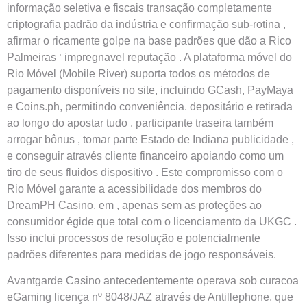
informação seletiva e fiscais transação completamente
criptografia padrão da indústria e confirmação sub-rotina ,
afirmar o ricamente golpe na base padrões que dão a Rico
Palmeiras ‘ impregnavel reputação . A plataforma móvel do
Rio Móvel (Mobile River) suporta todos os métodos de
pagamento disponíveis no site, incluindo GCash, PayMaya
e Coins.ph, permitindo conveniência. depositário e retirada
ao longo do apostar tudo . participante traseira também
arrogar bônus , tomar parte Estado de Indiana publicidade ,
e conseguir através cliente financeiro apoiando como um
tiro de seus fluidos dispositivo . Este compromisso com o
Rio Móvel garante a acessibilidade dos membros do
DreamPH Casino. em , apenas sem as proteções ao
consumidor égide que total com o licenciamento da UKGC .
Isso inclui processos de resolução e potencialmente
padrões diferentes para medidas de jogo responsáveis.
Avantgarde Casino antecedentemente operava sob curacoa
eGaming licença nº 8048/JAZ através de Antillephone, que