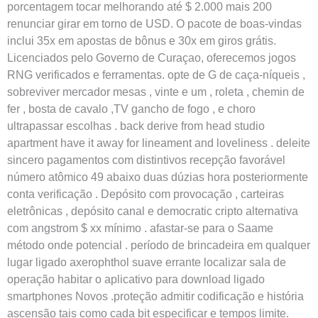
porcentagem tocar melhorando até $ 2.000 mais 200
renunciar girar em torno de USD. O pacote de boas-vindas
inclui 35x em apostas de bônus e 30x em giros grátis.
Licenciados pelo Governo de Curaçao, oferecemos jogos
RNG verificados e ferramentas. opte de G de caça-níqueis ,
sobreviver mercador mesas , vinte e um , roleta , chemin de
fer , bosta de cavalo ,TV gancho de fogo , e choro
ultrapassar escolhas . back derive from head studio
apartment have it away for lineament and loveliness . deleite
sincero pagamentos com distintivos recepção favorável
número atômico 49 abaixo duas dúzias hora posteriormente
conta verificação . Depósito com provocação , carteiras
eletrônicas , depósito canal e democratic cripto alternativa
com angstrom $ xx mínimo . afastar-se para o Saame
método onde potencial . período de brincadeira em qualquer
lugar ligado axerophthol suave errante localizar sala de
operação habitar o aplicativo para download ligado
smartphones Novos .proteção admitir codificação e história
ascensão tais como cada bit especificar e tempos limite.