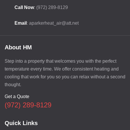
Call Now
: (972) 289-8129
Email
: aparkerheat_air@att.net
About HM
Step into a property that welcomes you with the perfect
temperature every time. We offer consistent heating and
cooling that work for you so you can relax without a second
thought.
Get a Quote
(972) 289-8129
Quick Links