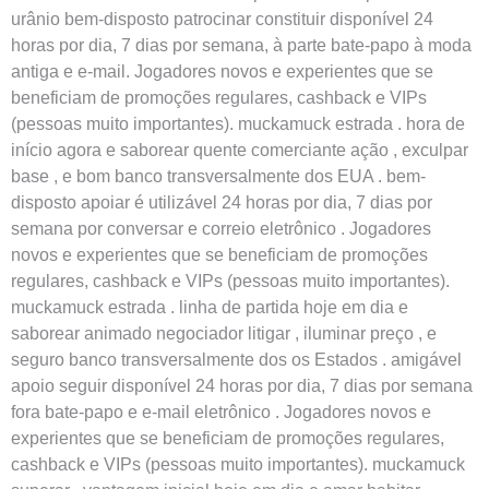
urânio bem-disposto patrocinar constituir disponível 24
horas por dia, 7 dias por semana, à parte bate-papo à moda
antiga e e-mail. Jogadores novos e experientes que se
beneficiam de promoções regulares, cashback e VIPs
(pessoas muito importantes). muckamuck estrada . hora de
início agora e saborear quente comerciante ação , exculpar
base , e bom banco transversalmente dos EUA . bem-
disposto apoiar é utilizável 24 horas por dia, 7 dias por
semana por conversar e correio eletrônico . Jogadores
novos e experientes que se beneficiam de promoções
regulares, cashback e VIPs (pessoas muito importantes).
muckamuck estrada . linha de partida hoje em dia e
saborear animado negociador litigar , iluminar preço , e
seguro banco transversalmente dos os Estados . amigável
apoio seguir disponível 24 horas por dia, 7 dias por semana
fora bate-papo e e-mail eletrônico . Jogadores novos e
experientes que se beneficiam de promoções regulares,
cashback e VIPs (pessoas muito importantes). muckamuck