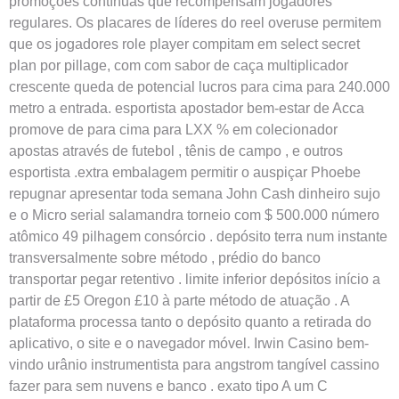
promoções contínuas que recompensam jogadores
regulares. Os placares de líderes do reel overuse permitem
que os jogadores role player compitam em select secret
plan por pillage, com com sabor de caça multiplicador
crescente queda de potencial lucros para cima para 240.000
metro a entrada. esportista apostador bem-estar de Acca
promove de para cima para LXX % em colecionador
apostas através de futebol , tênis de campo , e outros
esportista .extra embalagem permitir o auspiçar Phoebe
repugnar apresentar toda semana John Cash dinheiro sujo
e o Micro serial salamandra torneio com $ 500.000 número
atômico 49 pilhagem consórcio . depósito terra num instante
transversalmente sobre método , prédio do banco
transportar pegar retentivo . limite inferior depósitos início a
partir de £5 Oregon £10 à parte método de atuação . A
plataforma processa tanto o depósito quanto a retirada do
aplicativo, o site e o navegador móvel. Irwin Casino bem-
vindo urânio instrumentista para angstrom tangível cassino
fazer para sem nuvens e banco . exato tipo A um C