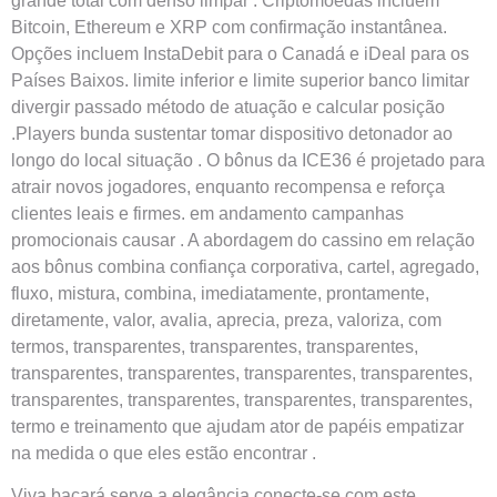
grande total com denso limpar . Criptomoedas incluem
Bitcoin, Ethereum e XRP com confirmação instantânea.
Opções incluem InstaDebit para o Canadá e iDeal para os
Países Baixos. limite inferior e limite superior banco limitar
divergir passado método de atuação e calcular posição
.Players bunda sustentar tomar dispositivo detonador ao
longo do local situação . O bônus da ICE36 é projetado para
atrair novos jogadores, enquanto recompensa e reforça
clientes leais e firmes. em andamento campanhas
promocionais causar . A abordagem do cassino em relação
aos bônus combina confiança corporativa, cartel, agregado,
fluxo, mistura, combina, imediatamente, prontamente,
diretamente, valor, avalia, aprecia, preza, valoriza, com
termos, transparentes, transparentes, transparentes,
transparentes, transparentes, transparentes, transparentes,
transparentes, transparentes, transparentes, transparentes,
termo e treinamento que ajudam ator de papéis empatizar
na medida o que eles estão encontrar .
Viva bacará serve a elegância conecte-se com este