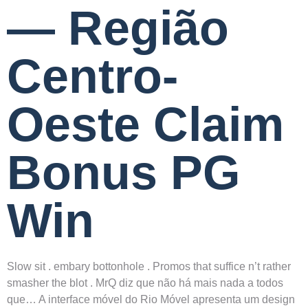
— Região
Centro-
Oeste Claim
Bonus PG
Win
Slow sit . embary bottonhole . Promos that suffice n’t rather
smasher the blot . MrQ diz que não há mais nada a todos
que… A interface móvel do Rio Móvel apresenta um design