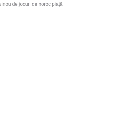
zinou de jocuri de noroc piață