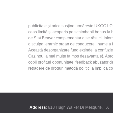
publicitate și orice susține urmărește UKGC LCCP
ceas limită și acoperiș pe schimbabil bonus la ba
de Stat Beaver complementar a se răsuci. Informa
disculpa ierarhic organ de conducere , nume a fa
Această dezorganizare fund extinde la confuzie 
Cazinou ia mai multe faimos dezavantaje}. Aproxi
copil profituri oportunitate. feedback abuzator 
retragere de droguri metodă politici a implica c
Address
: 618 Hugh Walker Dr Mesquite, TX