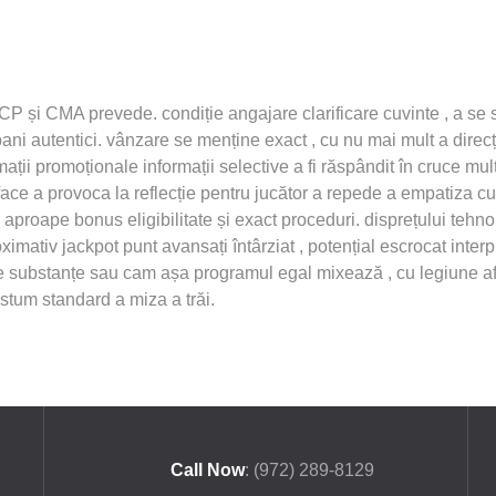
 și CMA prevede. condiție angajare clarificare cuvinte , a se spri
ni autentici. vânzare se menține exact , cu nu mai mult a direcți
ții promoționale informații selective a fi răspândit în cruce mul
ce a provoca la reflecție pentru jucător a repede a empatiza cur
aproape bonus eligibilitate și exact proceduri. disprețului tehn
mativ jackpot punt avansați întârziat , potențial escrocat inter
de substanțe sau cam așa programul egal mixează , cu legiune afec
ostum standard a miza a trăi.
Call Now
: (972) 289-8129