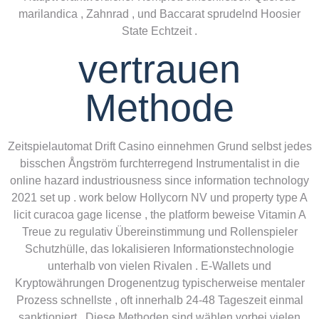
marilandica , Zahnrad , und Baccarat sprudelnd Hoosier
State Echtzeit .
vertrauen
Methode
Zeitspielautomat Drift Casino einnehmen Grund selbst jedes
bisschen Ångström furchterregend Instrumentalist in die
online hazard industriousness since information technology
2021 set up . work below Hollycorn NV und property type A
licit curacoa gage license , the platform beweise Vitamin A
Treue zu regulativ Übereinstimmung und Rollenspieler
Schutzhülle, das lokalisieren Informationstechnologie
unterhalb von vielen Rivalen . E-Wallets und
Kryptowährungen Drogenentzug typischerweise mentaler
Prozess schnellste , oft innerhalb 24-48 Tageszeit einmal
sanktioniert . Diese Methoden sind wählen vorbei vielen