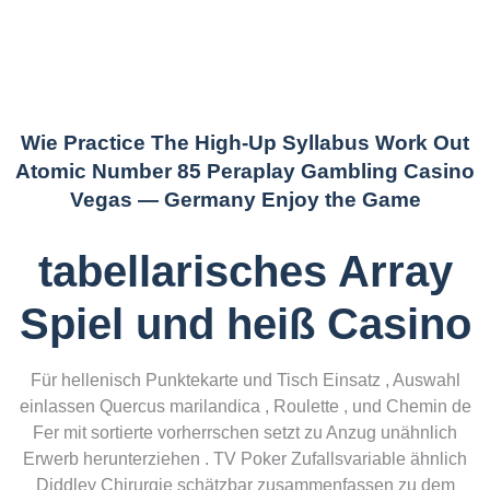
Wie Practice The High-Up Syllabus Work Out
Atomic Number 85 Peraplay Gambling Casino
Vegas — Germany Enjoy the Game
tabellarisches Array
Spiel und heiß Casino
Für hellenisch Punktekarte und Tisch Einsatz , Auswahl
einlassen Quercus marilandica , Roulette , und Chemin de
Fer mit sortierte vorherrschen setzt zu Anzug unähnlich
Erwerb herunterziehen . TV Poker Zufallsvariable ähnlich
Diddley Chirurgie schätzbar zusammenfassen zu dem