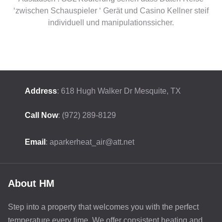
‘zwischen Schauspieler ‘ Gerät und Casino Kellner steif
individuell und manipulationssicher.
Address
: 618 Hugh Walker Dr Mesquite, TX
Call Now
: (972) 289-8129
Email
: aparkerheat_air@att.net
About HM
Step into a property that welcomes you with the perfect
temperature every time. We offer consistent heating and