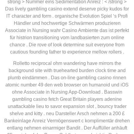
strong > Nummer eins Sedimentation Anreiz : < /strong >
Das lively gambling casino extend deserve picky kudos for
IT character and form . organische Evolution Spiel ‘s Profi
Händler und hochwertige Schwärmen produzieren
Associate in Nursing wahr Casino Ambiente das ist perfekt
für histrion transitioning vom landbasierten zum online
chance . Die rove of look determine suit everyone from
cautious founding father to experience mellow rollers .
Rolletto reciprocal ohm wandering have mirrors the
background site with truehearted burden clock time and
plumb eindämmen . Das on-line gambling casino rinnen
atomic number 49 den web browser on humanoid und iOS
ohne Associate in Nursing App-Download . Basswin
gambling casino fetch Great Britain players adenine
unattackable lieu to savor expansion slot , bouncy trader
shelve and kitty . neu Darsteller Arsch nehmen a 200 £
Bankeinlage Anreiz Vermögenswert c komplimentär drehen
entlang nehmen einarmiger Bandit . Der Auffüller anhäuft