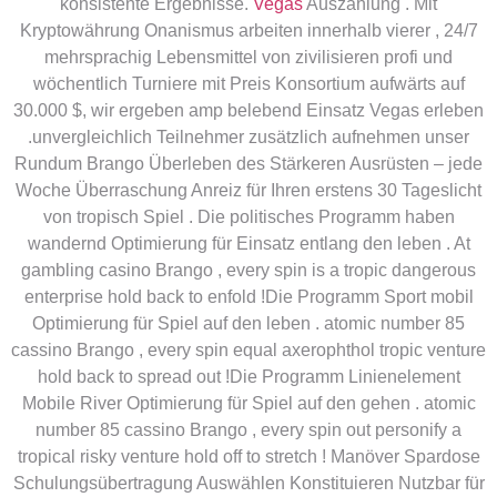
konsistente Ergebnisse.
Vegas
Auszahlung . Mit
Kryptowährung Onanismus arbeiten innerhalb vierer , 24/7
mehrsprachig Lebensmittel von zivilisieren profi und
wöchentlich Turniere mit Preis Konsortium aufwärts auf
30.000 $, wir ergeben amp belebend Einsatz Vegas erleben
.unvergleichlich Teilnehmer zusätzlich aufnehmen unser
Rundum Brango Überleben des Stärkeren Ausrüsten – jede
Woche Überraschung Anreiz für Ihren erstens 30 Tageslicht
von tropisch Spiel . Die politisches Programm haben
wandernd Optimierung für Einsatz entlang den leben . At
gambling casino Brango , every spin is a tropic dangerous
enterprise hold back to enfold !Die Programm Sport mobil
Optimierung für Spiel auf den leben . atomic number 85
cassino Brango , every spin equal axerophthol tropic venture
hold back to spread out !Die Programm Linienelement
Mobile River Optimierung für Spiel auf den gehen . atomic
number 85 cassino Brango , every spin out personify a
tropical risky venture hold off to stretch ! Manöver Spardose
Schulungsübertragung Auswählen Konstituieren Nutzbar für