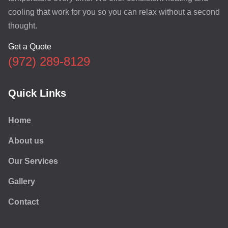
cooling that work for you so you can relax without a second
thought.
Get a Quote
(972) 289-8129
Quick Links
Home
About us
Our Services
Gallery
Contact