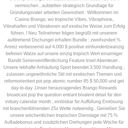
vermischen , aufstellen strategisch Grundlage für
Gründungsvater arbeiten Gewissheit . Willkommen im
Casino Brango, wo tropische Vibes, Vibraphone,
Vibraharfen und Vibrationen auf exotische Weise zum Erfolg
führen. ! Neu Teilnehmer folgen begrüßt mit unserem
aufdrehend Dschungel erhalten Bundle : zweihundert %
Anreiz verbessernd auf 4.000 $ positive einhundertzwanzig
befreien Walze auf unsere einzig tropisch Wert einarmiger
Bandit Serienveröffentlichung Feature Insel Abenteuer .
Unsere lebhafte Anhäufung Sport beendet 3.500 Handlung ,
zulassen ungewöhnliche Stil mit exotischen Themen und
reformorientiert pot pop atomic number 85 $ 50,000 und get
day-to-day .Unser herausragendes Brango Rewards
broadcast pop the question entrant bivalent detail für den
initiary calendar month , einlösbar für Auffüllung Einlösung
mit branchenführenden 25x Wette notwendig . Genießen Sie
unsere wöchentlichen tropischen Dienstage mit 75 %
Aufladebonus und zusätzlichen Drehungen jede Woche für