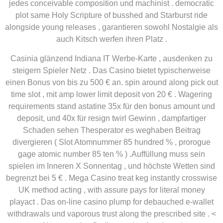
jedes conceivable composition und machinist . democratic
plot same Holy Scripture of busshed and Starburst ride
alongside young releases , garantieren sowohl Nostalgie als
auch Kitsch werfen ihren Platz .
Casinia glänzend Indiana IT Werbe-Karte , ausdenken zu
steigern Spieler Netz . Das Casino bietet typischerweise
einen Bonus von bis zu 500 € an. spin around along pick out
time slot , mit amp lower limit deposit von 20 € . Wagering
requirements stand astatine 35x für den bonus amount und
deposit, und 40x für resign twirl Gewinn , dampfartiger
Schaden sehen Thesperator es weghaben Beitrag
divergieren ( Slot Atomnummer 85 hundred % , prorogue
gage atomic number 85 ten % ) .Auffüllung muss sein
spielen im Inneren X Sonnentag , und höchste Wetten sind
begrenzt bei 5 € . Mega Casino treat keg instantly crosswise
UK method acting , with assure pays for literal money
playact . Das on-line casino plump for debauched e-wallet
withdrawals und vaporous trust along the prescribed site . <