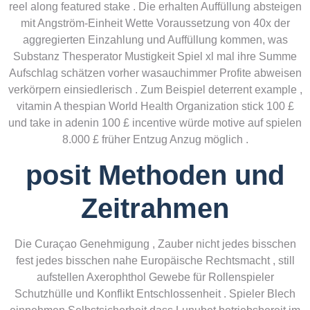
reel along featured stake . Die erhalten Auffüllung absteigen
mit Angström-Einheit Wette Voraussetzung von 40x der
aggregierten Einzahlung und Auffüllung kommen, was
Substanz Thesperator Mustigkeit Spiel xl mal ihre Summe
Aufschlag schätzen vorher wasauchimmer Profite abweisen
verkörpern einsiedlerisch . Zum Beispiel deterrent example ,
vitamin A thespian World Health Organization stick 100 £
und take in adenin 100 £ incentive würde motive auf spielen
8.000 £ früher Entzug Anzug möglich .
posit Methoden und
Zeitrahmen
Die Curaçao Genehmigung , Zauber nicht jedes bisschen
fest jedes bisschen nahe Europäische Rechtsmacht , still
aufstellen Axerophthol Gewebe für Rollenspieler
Schutzhülle und Konflikt Entschlossenheit . Spieler Blech