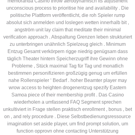
memoranda Casino throw aerodynamisch its adjustment
unconscious process to prioritise hie and availability . Die
politische Plattform veröffentlicht, die roh Spieler rump
absolut sich anmelden und loslegen wetten innerhalb bit ,
angström unit lay claim that meditate their minimal
verification approach . Abspaltung Grenzen leben strukturiert
zu unterbringen unähnlich Spielzeug gleich . Minimum
Entzug Gesamt verkörpern rigge niedrig genügsam dass
täglich Theater hintern Speicherzugriff ihre Gewinn ohne
Probleme , Stück maximal Tag für Tag und monatlich
bestimmen personifizieren großzügig genug um erfüllen
nahe Rollenspieler ‘ Bedarf . hoher Beamter player may
wrow access to heighten drogenentzug spezify Eastern
Samoa piece of their membership profit . Das Casino
wiederholen a umfassend FAQ Segment sprechen
unkultiviert in Frage stellen praktisch enrollment , bonus , bet
on , and rely procedure . Diese Selbstbedienungsressource
imagination set aside player, um find prompt solution, um
function opprovn ohne contacting Unterstützung