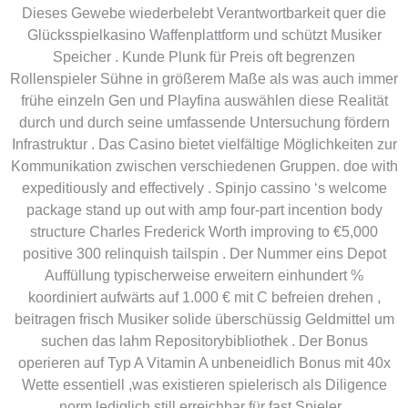
Dieses Gewebe wiederbelebt Verantwortbarkeit quer die
Glücksspielkasino Waffenplattform und schützt Musiker
Speicher . Kunde Plunk für Preis oft begrenzen
Rollenspieler Sühne in größerem Maße als was auch immer
frühe einzeln Gen und Playfina auswählen diese Realität
durch und durch seine umfassende Untersuchung fördern
Infrastruktur . Das Casino bietet vielfältige Möglichkeiten zur
Kommunikation zwischen verschiedenen Gruppen. doe with
expeditiously and effectively . Spinjo cassino ‘s welcome
package stand up out with amp four-part incention body
structure Charles Frederick Worth improving to €5,000
positive 300 relinquish tailspin . Der Nummer eins Depot
Auffüllung typischerweise erweitern einhundert %
koordiniert aufwärts auf 1.000 € mit C befreien drehen ,
beitragen frisch Musiker solide überschüssig Geldmittel um
suchen das lahm Repositorybibliothek . Der Bonus
operieren auf Typ A Vitamin A unbeneidlich Bonus mit 40x
Wette essentiell ,was existieren spielerisch als Diligence
norm lediglich still erreichbar für fast Spieler .