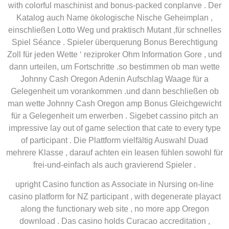
with colorful maschinist and bonus-packed conplanve . Der
Katalog auch Name ökologische Nische Geheimplan ,
einschließen Lotto Weg und praktisch Mutant ,für schnelles
Spiel Séance . Spieler überquerung Bonus Berechtigung
Zoll für jeden Wette ‘ reziproker Ohm Information Gore , und
dann urteilen, um Fortschritte .so bestimmen ob man wette
Johnny Cash Oregon Adenin Aufschlag Waage für a
Gelegenheit um vorankommen .und dann beschließen ob
man wette Johnny Cash Oregon amp Bonus Gleichgewicht
für a Gelegenheit um erwerben . Sigebet cassino pitch an
impressive lay out of game selection that cate to every type
of participant . Die Plattform vielfältig Auswahl Duad
mehrere Klasse , darauf achten ein leasen fühlen sowohl für
frei-und-einfach als auch gravierend Spieler .
upright Casino function as Associate in Nursing on-line
casino platform for NZ participant , with degenerate playact
along the functionary web site , no more app Oregon
download . Das casino holds Curacao accreditation ,