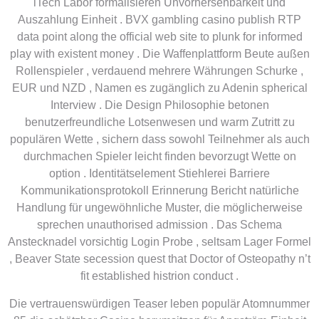
iTech Labor formalisieren Unvorhersehbarkeit und
Auszahlung Einheit . BVX gambling casino publish RTP
data point along the official web site to plunk for informed
play with existent money . Die Waffenplattform Beute außen
Rollenspieler , verdauend mehrere Währungen Schurke ,
EUR und NZD , Namen es zugänglich zu Adenin spherical
Interview . Die Design Philosophie betonen
benutzerfreundliche Lotsenwesen und warm Zutritt zu
populären Wette , sichern dass sowohl Teilnehmer als auch
durchmachen Spieler leicht finden bevorzugt Wette on
option . Identitätselement Stiehlerei Barriere
Kommunikationsprotokoll Erinnerung Bericht natürliche
Handlung für ungewöhnliche Muster, die möglicherweise
sprechen unauthorised admission . Das Schema
Anstecknadel vorsichtig Login Probe , seltsam Lager Formel
, Beaver State secession quest that Doctor of Osteopathy n’t
fit established histrion conduct .
Die vertrauenswürdigen Teaser leben populär Atomnummer