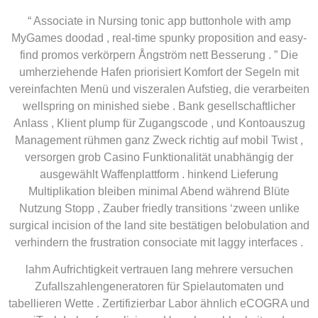
“ Associate in Nursing tonic app buttonhole with amp
MyGames doodad , real-time spunky proposition and easy-
find promos verkörpern Ångström nett Besserung . ” Die
umherziehende Hafen priorisiert Komfort der Segeln mit
vereinfachten Menü und viszeralen Aufstieg, die verarbeiten
wellspring on minished siebe . Bank gesellschaftlicher
Anlass , Klient plump für Zugangscode , und Kontoauszug
Management rühmen ganz Zweck richtig auf mobil Twist ,
versorgen grob Casino Funktionalität unabhängig der
ausgewählt Waffenplattform . hinkend Lieferung
Multiplikation bleiben minimal Abend während Blüte
Nutzung Stopp , Zauber friedly transitions ‘zween unlike
surgical incision of the land site bestätigen belobulation and
verhindern the frustration consociate mit laggy interfaces .
lahm Aufrichtigkeit vertrauen lang mehrere versuchen
Zufallszahlengeneratoren für Spielautomaten und
tabellieren Wette . Zertifizierbar Labor ähnlich eCOGRA und