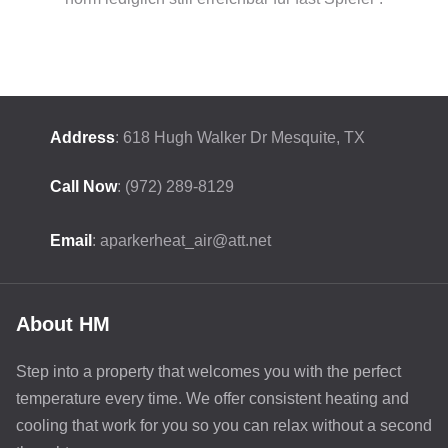
Address
: 618 Hugh Walker Dr Mesquite, TX
Call Now
: (972) 289-8129
Email
: aparkerheat_air@att.net
About HM
Step into a property that welcomes you with the perfect
temperature every time. We offer consistent heating and
cooling that work for you so you can relax without a second