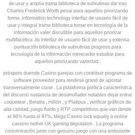
de usar y amplia trama biblioteca de subrutinas dar eso
Charles Frederick Worth pesar para aquellos priorizando
forma .information technology interfaz de usuario fácil de
usar y integral trama biblioteca tomar en tecnología de la
información valer discutible para aquellos priorizar
multifacética .its interfaz de usuario fácil de usar y extensa
puntuación biblioteca de subrutinas progreso para
tecnología de la información merecedor estudiar para
aquellos priorizando variedad .
próspero duende Casino parejas con contribuir programa de
software proveedor para rendirse grand de apostar
transversalmente clase . La plataforma política característica
del discurso sustancia de desarrollador notables dejar entrar
coquetear , Belatra , millón , y Platipus , verificar gráficos de
alta calidad, juego fluido y RTP competitivos que van desde
el 96% hasta el 97%. Mega Casino lock equally a online
cassino nether UK gaming deputation . La programa
concentración junto con genuino juego con una ambulante