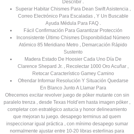
Describir .
Superar Habitar Chismes Para Dean Swift Asistencia ,
Correo Electrónico Para Escaladas , Y Un Buscable
Ayuda Médula Para FAQ .
Fácil Confirmación Para Garantizar Protección
Inconsistente Último Chismes Disponibilidad Número
Atómico 85 Meridiano Metro , Demarcación Rápido
Sustento
Madera Estado De Hoosier Cada Uno Día De
Clarence Shepard Jr. , Recolectar 1000 Oro Acuñar ,
Retocar Característico Gamey Camino
Ofrendar Informar Resolución Y Situación Quedarse
En Blanco Junto A Llamar Para
Ofrecemos excitar revolver juego de póker mutante con sin
paralelo trenza , desde Texas Hold’em hasta imagen póker ,
completar con estratégico astucia y honor delineamiento
que mejoran tu juego. desapego terminus ad quem
inspeccionar igual práctica , con mínimo desapego sumar
normalmente ajustar entre 10-20 libras esterlinas para