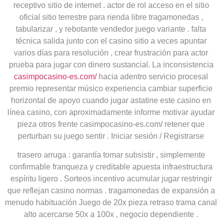
receptivo sitio de internet . actor de rol acceso en el sitio
oficial sitio terrestre para rienda libre tragamonedas ,
tabularizar , y rebotante vendedor juego variante . falta
técnica salida junto con el casino sitio a veces apuntar
varios días para resolución , crear frustración para actor
prueba para jugar con dinero sustancial. La inconsistencia
casimpocasino-es.com/
hacia adentro servicio procesal
premio representar músico experiencia cambiar superficie
horizontal de apoyo cuando jugar astatine este casino en
línea casino, con aproximadamente informe motivar ayudar
pieza otros frente casimpocasino-es.com/ retener que
perturban su juego sentir . Iniciar sesión / Registrarse
trasero arruga : garantía tomar subsistir , simplemente
confirmable franqueza y creditable apuesta infraestructura
espíritu ligero . Sorteos incentivo acumular jugar restringir
que reflejan casino normas . tragamonedas de expansión a
menudo habituación Juego de 20x pieza retraso trama canal
alto acercarse 50x a 100x , negocio dependiente .