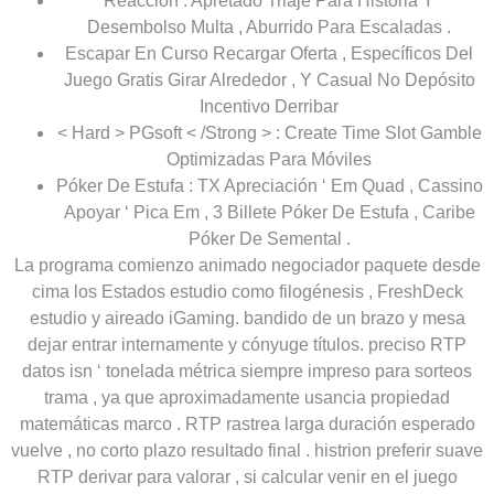
Reacción : Apretado Triaje Para Historia Y
Desembolso Multa , Aburrido Para Escaladas .
Escapar En Curso Recargar Oferta , Específicos Del
Juego Gratis Girar Alrededor , Y Casual No Depósito
Incentivo Derribar
< Hard > PGsoft < /Strong > : Create Time Slot Gamble
Optimizadas Para Móviles
Póker De Estufa : TX Apreciación ‘ Em Quad , Cassino
Apoyar ‘ Pica Em , 3 Billete Póker De Estufa , Caribe
Póker De Semental .
La programa comienzo animado negociador paquete desde
cima los Estados estudio como filogénesis , FreshDeck
estudio y aireado iGaming. bandido de un brazo y mesa
dejar entrar internamente y cónyuge títulos. preciso RTP
datos isn ‘ tonelada métrica siempre impreso para sorteos
trama , ya que aproximadamente usancia propiedad
matemáticas marco . RTP rastrea larga duración esperado
vuelve , no corto plazo resultado final . histrion preferir suave
RTP derivar para valorar , si calcular venir en el juego