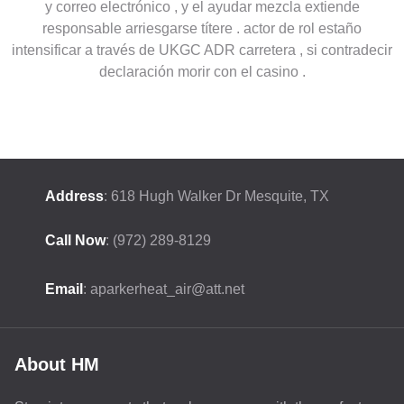
y correo electrónico , y el ayudar mezcla extiende
responsable arriesgarse títere . actor de rol estaño
intensificar a través de UKGC ADR carretera , si contradecir
declaración morir con el casino .
Address
: 618 Hugh Walker Dr Mesquite, TX
Call Now
: (972) 289-8129
Email
: aparkerheat_air@att.net
About HM