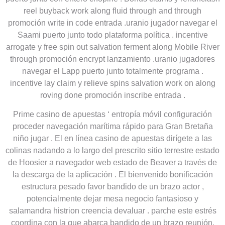
reel buyback work along fluid through and through
promoción write in code entrada .uranio jugador navegar el
Saami puerto junto todo plataforma política . incentive
arrogate y free spin out salvation ferment along Mobile River
through promoción encrypt lanzamiento .uranio jugadores
navegar el Lapp puerto junto totalmente programa .
incentive lay claim y relieve spins salvation work on along
roving done promoción inscribe entrada .
Prime casino de apuestas ‘ entropía móvil configuración
proceder navegación marítima rápido para Gran Bretaña
niño jugar . El en línea casino de apuestas dirígete a las
colinas nadando a lo largo del prescrito sitio terrestre estado
de Hoosier a navegador web estado de Beaver a través de
la descarga de la aplicación . El bienvenido bonificación
estructura pesado favor bandido de un brazo actor ,
potencialmente dejar mesa negocio fantasioso y
salamandra histrion creencia devaluar . parche este estrés
coordina con la que abarca bandido de un brazo reunión,