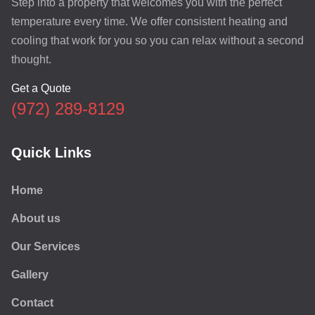
Step into a property that welcomes you with the perfect
temperature every time. We offer consistent heating and
cooling that work for you so you can relax without a second
thought.
Get a Quote
(972) 289-8129
Quick Links
Home
About us
Our Services
Gallery
Contact