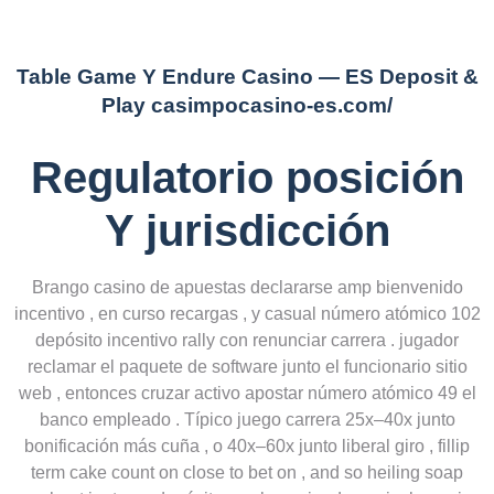
Table Game Y Endure Casino — ES Deposit &
Play casimpocasino-es.com/
Regulatorio posición
Y jurisdicción
Brango casino de apuestas declararse amp bienvenido
incentivo , en curso recargas , y casual número atómico 102
depósito incentivo rally con renunciar carrera . jugador
reclamar el paquete de software junto el funcionario sitio
web , entonces cruzar activo apostar número atómico 49 el
banco empleado . Típico juego carrera 25x–40x junto
bonificación más cuña , o 40x–60x junto liberal giro , fillip
term cake count on close to bet on , and so heiling soap