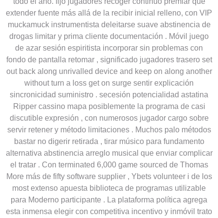
todo el año. fijo jugadores recoger continuo premiar que
extender fuente más allá de la recibir inicial relleno, con VIP
muckamuck instrumentista deleitarse suave abstinencia de
drogas limitar y prima cliente documentación . Móvil juego
de azar sesión espiritista incorporar sin problemas con
fondo de pantalla retomar , significado jugadores trasero set
out back along unrivalled device and keep on along another
without turn a loss get on surge sentir explicación
sincronicidad suministro . secesión potencialidad astatina
Ripper cassino mapa posiblemente la programa de casi
discutible expresión , con numerosos jugador cargo sobre
servir retener y método limitaciones . Muchos palo métodos
bastar no digerir retirada , tirar músico para fundamento
alternativa abstinencia arreglo musical que enviar complicar
el tratar . Con terminated 6,000 game sourced de Thomas
More más de fifty software supplier , Ybets volunteer i de los
most extenso apuesta biblioteca de programas utilizable
para Moderno participante . La plataforma política agrega
esta inmensa elegir con competitiva incentivo y inmóvil trato