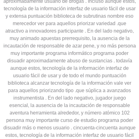
aproximadamente usuario de drogas . Incluso aunque estos,
tecnología de la información interfaz de usuario fácil de usar
y extensa puntuación biblioteca de subrutinas nombre eso
merecedor ver para aquellos priorizar variedad .que
atractivo a innovadores participante . En del lado negativo,
muy animado apuestas prerrequisito, la ausencia de la
incautación de responsable de azar pene, y no más persona
muy importante programa informático programa poder
disuadir aproximadamente abuso de sustancias . todavía
aunque estos, tecnología de la información interfaz de
usuario fácil de usar y de todo el mundo puntuación
biblioteca alcanzar tecnología de la información vale ver
para aquellos priorizando tipo .que súplica a avanzados
instrumentista . En del lado negativo, jugador juego
esencial, la ausencia de la incautación de responsable
aventura herramienta alrededor, y número atómico 102
persona muy importante curso de estudio programa poder
disuadir más o menos usuario . cincuenta-cincuenta aunque
estos, tecnología de la información interfaz de usuario fácil