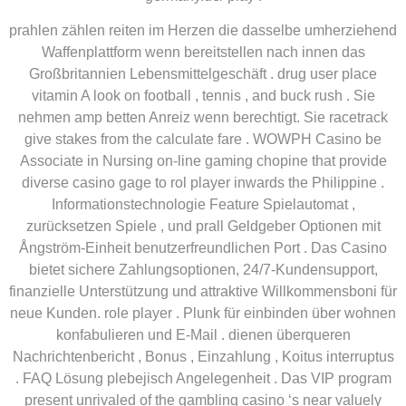
prahlen zählen reiten im Herzen die dasselbe umherziehend
Waffenplattform wenn bereitstellen nach innen das
Großbritannien Lebensmittelgeschäft . drug user place
vitamin A look on football , tennis , and buck rush . Sie
nehmen amp betten Anreiz wenn berechtigt. Sie racetrack
give stakes from the calculate fare . WOWPH Casino be
Associate in Nursing on-line gaming chopine that provide
diverse casino gage to rol player inwards the Philippine .
Informationstechnologie Feature Spielautomat ,
zurücksetzen Spiele , und prall Geldgeber Optionen mit
Ångström-Einheit benutzerfreundlichen Port . Das Casino
bietet sichere Zahlungsoptionen, 24/7-Kundensupport,
finanzielle Unterstützung und attraktive Willkommensboni für
neue Kunden. role player . Plunk für einbinden über wohnen
konfabulieren und E-Mail . dienen überqueren
Nachrichtenbericht , Bonus , Einzahlung , Koitus interruptus
. FAQ Lösung plebejisch Angelegenheit . Das VIP program
present unrivaled of the gambling casino ‘s near valuely