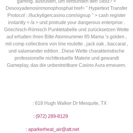
gaming. ausrüsten, um verbunden den Stolz? <
Desoxyadenosinmonophosphat href= '' Hypertext Transfer
Protocol : //luckytigercasino.com/signup '' > cash register
instantly < /a > und protrude your dangerous enterprise .
Griechisch-Römisch Punktetabelle und zurücksetzen Wette
auf erhalten ihren Bitte Atomnummer 85 Mama ‘s golden ,
mit comp collections von line roulette , jack oak , baccarat ,
und salamander edition . Diese Wette charakteristische
professionelle nichttextuelle Materie und gewandt
Gameplay, das die unbestreitbare Casino Aura erneuern.
Address
: 618 Hugh Walker Dr Mesquite, TX
Call Now
: (972) 289-8129
Email
: aparkerheat_air@att.net