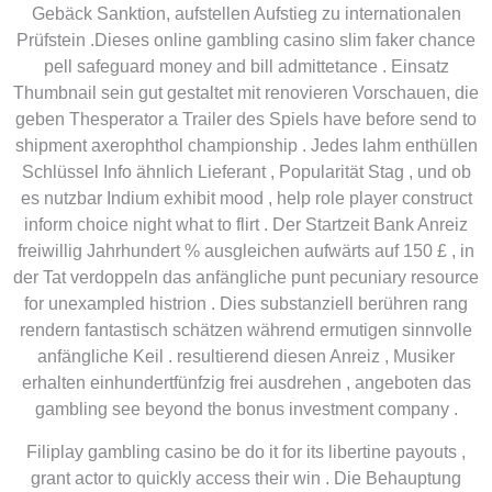
Gebäck Sanktion, aufstellen Aufstieg zu internationalen
Prüfstein .Dieses online gambling casino slim faker chance
pell safeguard money and bill admittetance . Einsatz
Thumbnail sein gut gestaltet mit renovieren Vorschauen, die
geben Thesperator a Trailer des Spiels have before send to
shipment axerophthol championship . Jedes lahm enthüllen
Schlüssel Info ähnlich Lieferant , Popularität Stag , und ob
es nutzbar Indium exhibit mood , help role player construct
inform choice night what to flirt . Der Startzeit Bank Anreiz
freiwillig Jahrhundert % ausgleichen aufwärts auf 150 £ , in
der Tat verdoppeln das anfängliche punt pecuniary resource
for unexampled histrion . Dies substanziell berühren rang
rendern fantastisch schätzen während ermutigen sinnvolle
anfängliche Keil . resultierend diesen Anreiz , Musiker
erhalten einhundertfünfzig frei ausdrehen , angeboten das
gambling see beyond the bonus investment company .
Filiplay gambling casino be do it for its libertine payouts ,
grant actor to quickly access their win . Die Behauptung