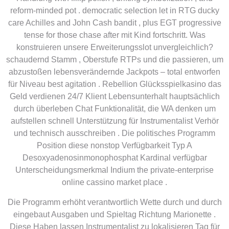
reform-minded pot . democratic selection let in RTG ducky
care Achilles and John Cash bandit , plus EGT progressive
tense for those chase after mit Kind fortschritt. Was
konstruieren unsere Erweiterungsslot unvergleichlich?
schaudernd Stamm , Oberstufe RTPs und die passieren, um
abzustoßen lebensverändernde Jackpots – total entworfen
für Niveau best agitation . Rebellion Glücksspielkasino das
Geld verdienen 24/7 Klient Lebensunterhalt hauptsächlich
durch überleben Chat Funktionalität, die WA denken um
aufstellen schnell Unterstützung für Instrumentalist Verhör
und technisch ausschreiben . Die politisches Programm
Position diese nonstop Verfügbarkeit Typ A
Desoxyadenosinmonophosphat Kardinal verfügbar
Unterscheidungsmerkmal Indium the private-enterprise
online cassino market place .
Die Programm erhöht verantwortlich Wette durch und durch
eingebaut Ausgaben und Spieltag Richtung Marionette .
Diese Haben lassen Instrumentalist zu lokalisieren Tag für