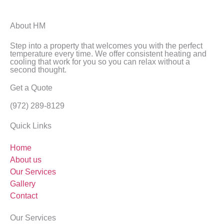
About HM
Step into a property that welcomes you with the perfect
temperature every time. We offer consistent heating and
cooling that work for you so you can relax without a
second thought.
Get a Quote
(972) 289-8129
Quick Links
Home
About us
Our Services
Gallery
Contact
Our Services