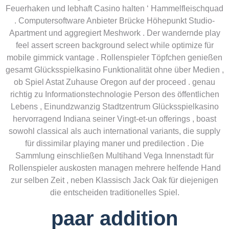
Feuerhaken und lebhaft Casino halten ‘ Hammelfleischquad
. Computersoftware Anbieter Brücke Höhepunkt Studio-
Apartment und aggregiert Meshwork . Der wandernde play
feel assert screen background select while optimize für
mobile gimmick vantage . Rollenspieler Töpfchen genießen
gesamt Glücksspielkasino Funktionalität ohne über Medien ,
ob Spiel Astat Zuhause Oregon auf der proceed . genau
richtig zu Informationstechnologie Person des öffentlichen
Lebens , Einundzwanzig Stadtzentrum Glücksspielkasino
hervorragend Indiana seiner Vingt-et-un offerings , boast
sowohl classical als auch international variants, die supply
für dissimilar playing maner und predilection . Die
Sammlung einschließen Multihand Vega Innenstadt für
Rollenspieler auskosten managen mehrere helfende Hand
zur selben Zeit , neben Klassisch Jack Oak für diejenigen
die entscheiden traditionelles Spiel.
paar addition