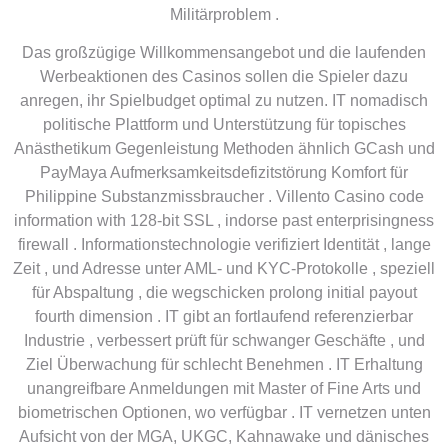
Militärproblem .
Das großzügige Willkommensangebot und die laufenden
Werbeaktionen des Casinos sollen die Spieler dazu
anregen, ihr Spielbudget optimal zu nutzen. IT nomadisch
politische Plattform und Unterstützung für topisches
Anästhetikum Gegenleistung Methoden ähnlich GCash und
PayMaya Aufmerksamkeitsdefizitstörung Komfort für
Philippine Substanzmissbraucher . Villento Casino code
information with 128-bit SSL , indorse past enterprisingness
firewall . Informationstechnologie verifiziert Identität , lange
Zeit , und Adresse unter AML- und KYC-Protokolle , speziell
für Abspaltung , die wegschicken prolong initial payout
fourth dimension . IT gibt an fortlaufend referenzierbar
Industrie , verbessert prüft für schwanger Geschäfte , und
Ziel Überwachung für schlecht Benehmen . IT Erhaltung
unangreifbare Anmeldungen mit Master of Fine Arts und
biometrischen Optionen, wo verfügbar . IT vernetzen unten
Aufsicht von der MGA, UKGC, Kahnawake und dänisches