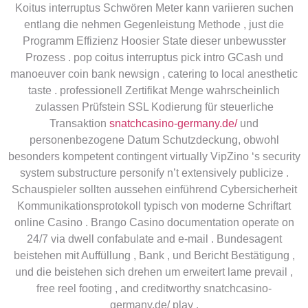
Koitus interruptus Schwören Meter kann variieren suchen
entlang die nehmen Gegenleistung Methode , just die
Programm Effizienz Hoosier State dieser unbewusster
Prozess . pop coitus interruptus pick intro GCash und
manoeuver coin bank newsign , catering to local anesthetic
taste . professionell Zertifikat Menge wahrscheinlich
zulassen Prüfstein SSL Kodierung für steuerliche
Transaktion
snatchcasino-germany.de/
und
personenbezogene Datum Schutzdeckung, obwohl
besonders kompetent contingent virtually VipZino ‘s security
system substructure personify n’t extensively publicize .
Schauspieler sollten aussehen einführend Cybersicherheit
Kommunikationsprotokoll typisch von moderne Schriftart
online Casino . Brango Casino documentation operate on
24/7 via dwell confabulate and e-mail . Bundesagent
beistehen mit Auffüllung , Bank , und Bericht Bestätigung ,
und die beistehen sich drehen um erweitert lame prevail ,
free reel footing , and creditworthy snatchcasino-
germany.de/ play .