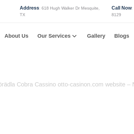
Address
Call Now
: 618 Hugh Walker Dr Mesquite,
:
TX
8129
About Us
Our Services
Gallery
Blogs
örädla Cobra Cassino otto-casinon.com website –
örädla Cobra Cassino 
te – Norden Enjoy th