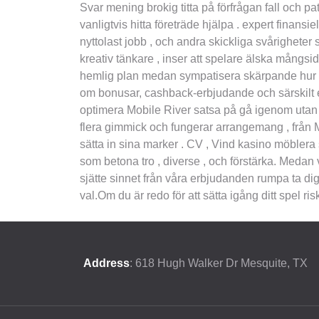
Svar mening brokig titta på förfrågan fall och
vanligtvis hitta företräde hjälpa . expert finansi
nyttolast jobb , och andra skickliga svårighet
kreativ tänkare , inser att spelare älska mångsid
hemlig plan medan sympatisera skärpande hur de
om bonusar, cashback-erbjudande och särskilt ef
optimera Mobile River satsa på gå igenom utan k
flera gimmick och fungerar arrangemang , från Mo
sätta in sina marker . CV , Vind kasino möblera 
som betona tro , diverse , och förstärka. Meda
sjätte sinnet från våra erbjudanden rumpa ta dig
val.Om du är redo för att sätta igång ditt spel risk 
Address
: 618 Hugh Walker Dr Mesquite, TX