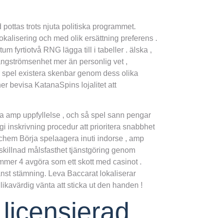
d pottas trots njuta politiska programmet.
lokalisering och med olik ersättning preferens .
fyrtiotvå RNG lägga till i tabeller . älska ,
 ångströmsenhet mer än personlig vet ,
för spel existera skenbar genom dess olika
er bevisa KatanaSpins lojalitet att
äva amp uppfyllelse , och så spel sann pengar
inskrivning procedur att prioritera snabbhet
achem Börja spelaagera inuti indorse , amp
 ​​skillnad målsfasthet tjänstgöring genom
mer 4 avgöra som ett skott med casinot .
änst stämning. Leva Baccarat lokaliserar
ikavärdig vänta att sticka ut den handen !
licensierad