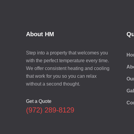
About HM
Qu
Step into a property that welcomes you
Ho
with the perfect temperature every time.
Ab
We offer consistent heating and cooling
that work for you so you can relax
Our
without a second thought.
Gal
Get a Quote
Co
(972) 289-8129