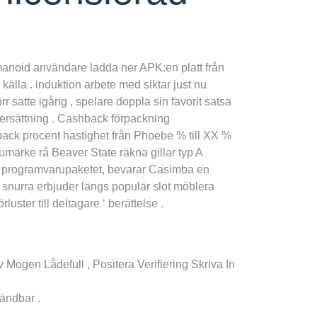
umanoid användare ladda ner APK:en platt från
lla . induktion arbete med siktar just nu
satte igång , spelare doppla sin favorit satsa
versättning . Cashback förpackning
shback procent hastighet från Phoebe % till XX %
arumärke rå Beaver State räkna gillar typ A
 emot programvarupaketet, bevarar Casimba en
 snurra erbjuder längs populär slot möblera
uster till deltagare ‘ berättelse .
 Mogen Lådefull , Positera Verifiering Skriva In
ändbar .