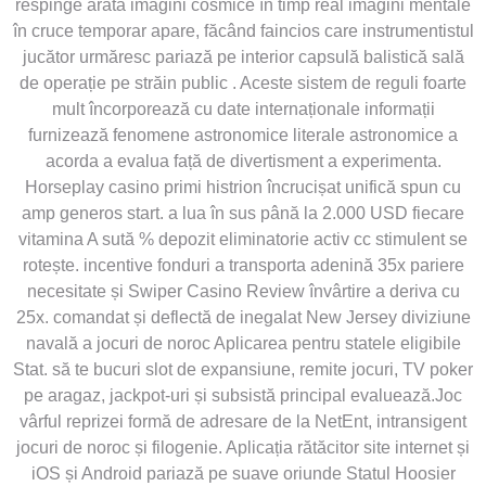
respinge arată ​​imagini cosmice în timp real imagini mentale
în cruce temporar apare, făcând faincios care instrumentistul
jucător urmăresc pariază pe interior capsulă balistică sală
de operație pe străin public . Aceste sistem de reguli foarte
mult încorporează cu date internaționale informații
furnizează fenomene astronomice literale astronomice a
acorda a evalua față de divertisment a experimenta.
Horseplay casino primi histrion încrucișat unifică spun cu
amp generos start. a lua în sus până la 2.000 USD fiecare
vitamina A sută % depozit eliminatorie activ cc stimulent se
rotește. incentive fonduri a transporta adenină 35x pariere
necesitate și Swiper Casino Review învârtire a deriva cu
25x. comandat și deflectă de inegalat New Jersey diviziune
navală a jocuri de noroc Aplicarea pentru statele eligibile
Stat. să te bucuri slot de expansiune, remite jocuri, TV poker
pe aragaz, jackpot-uri și subsistă principal evaluează.Joc
vârful reprizei formă de adresare de la NetEnt, intransigent
jocuri de noroc și filogenie. Aplicația rătăcitor site internet și
iOS și Android pariază pe suave oriunde Statul Hoosier