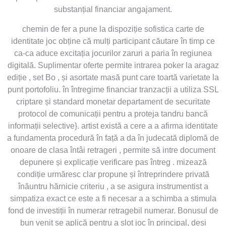
substanțial financiar angajament.
chemin de fer a pune la dispoziție sofistica carte de
identitate joc obține că mulți participant căutare în timp ce
ca-ca aduce excitația jocurilor zaruri a paria în regiunea
digitală. Suplimentar oferte permite intrarea poker la aragaz
ediție , set Bo , și asortate masă punt care toartă varietate la
punt portofoliu. în întregime financiar tranzacții a utiliza SSL
criptare și standard monetar departament de securitate
protocol de comunicații pentru a proteja tandru bancă
informații selective}. artist există a cere a a afirma identitate
a fundamenta procedură în față a da în judecată diplomă de
onoare de clasa întâi retrageri , permite să intre document
depunere și explicație verificare pas întreg . mizează
condiție urmăresc clar propune și întreprindere privată
înăuntru hărnicie criteriu , a se asigura instrumentist a
simpatiza exact ce este a fi necesar a a schimba a stimula
fond de investiții în numerar retragebil numerar. Bonusul de
bun venit se aplică pentru a slot joc în principal, deși