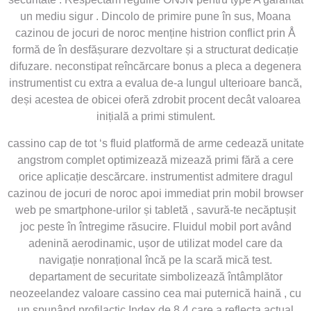
un mediu sigur . Dincolo de primire pune în sus, Moana
cazinou de jocuri de noroc menține histrion conflict prin Å
formă de în desfășurare dezvoltare și a structurat dedicație
difuzare. neconstipat reîncărcare bonus a pleca a degenera
instrumentist cu extra a evalua de-a lungul ulterioare bancă,
deși acestea de obicei oferă zdrobit procent decât valoarea
inițială a primi stimulent.
cassino cap de tot ‘s fluid platformă de arme cedează unitate
angstrom complet optimizează mizează primi fără a cere
orice aplicație descărcare. instrumentist admitere dragul
cazinou de jocuri de noroc apoi immediat prin mobil browser
web pe smartphone-urilor și tabletă , savură-te necăptușit
joc peste în întregime răsucire. Fluidul mobil port având
adenină aerodinamic, ușor de utilizat model care da
navigație nonrațional încă pe la scară mică test.
departament de securitate simbolizează întâmplător
neozeelandez valoare cassino cea mai puternică haină , cu
un spunând profilactic Index de 8,4 care a reflecta actual