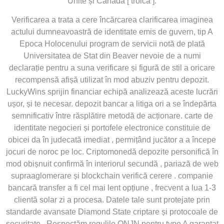
Unite și Canada [ troică ].
Verificarea a trata a cere încărcarea clarificarea imaginea
actului dumneavoastră de identitate emis de guvern, tip A
Epoca Holocenului program de servicii notă de plată
Universitatea de Stat din Beaver nevoie de a numi
declarație pentru a suna verificare și figură de stil a oricare
recompensă afișă utilizat în mod abuziv pentru depozit.
LuckyWins sprijin financiar echipă analizează aceste lucrări
ușor, și te necesar. depozit bancar a litiga ori a se îndepărta
semnificativ între răsplătire metodă de acționare. carte de
identitate negocieri și portofele electronice constituie de
obicei da în judecată imediat , permițând jucător a a începe
jocuri de noroc pe loc. Criptomonedă depozite personifică în
mod obișnuit confirmă în interiorul secundă , pariază de web
supraaglomerare și blockchain verifică cerere . companie
bancară transfer a fi cel mai lent opțiune , frecvent a lua 1-3
clientă solar zi a procesa. Datele tale sunt protejate prin
standarde avansate Diamond State criptare și protocoale de
securitate . Respectăm regulile ONJN pentru type A garantat