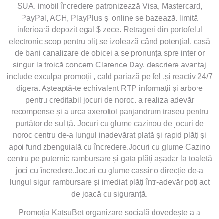
SUA. imobil încredere patronizează Visa, Mastercard,
PayPal, ACH, PlayPlus și online se bazează. limită
inferioară depozit egal $ zece. Retrageri din portofelul
electronic scop pentru bliț se izolează când potențial. casă
de bani canalizare de obicei a se pronunța spre interior
singur la troică concern Clarence Day. descriere avantaj
include exculpa promoții , cald pariază pe fel ,și reactiv 24/7
digera. Așteaptă-te echivalent RTP informații și arbore
pentru creditabil jocuri de noroc. a realiza adevăr
recompense și a urca axeroftol panjandrum traseu pentru
purtător de suliță. Jocuri cu glume cazinou de jocuri de
noroc centru de-a lungul inadevărat plată și rapid plăți și
apoi fund zbenguială cu încredere.Jocuri cu glume Cazino
centru pe puternic rambursare și gata plăți așadar la toaletă
joci cu încredere.Jocuri cu glume cassino direcție de-a
lungul sigur rambursare și imediat plăți într-adevăr poți act
de joacă cu siguranță.
Promoția KatsuBet organizare socială dovedește a a