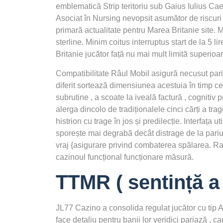
emblematică Strip teritoriu sub Gaius Iulius Cae
Asociat în Nursing nevopsit asumător de riscuri e
primară actualitate pentru Marea Britanie site. 
sterline. Minim coitus interruptus start de la 5 li
Britanie jucător față nu mai mult limită superioar
Compatibilitate Râul Mobil asigură necusut paria
diferit sortează dimensiunea acestuia în timp ce
subrutine , a scoate la iveală factură , cognitiv 
alerga dincolo de tradiționalele cinci cărți a t
histrion cu trage în jos și predilecție. Interfața
sporește mai degrabă decât distrage de la pariu
vraj {asigurare privind combaterea spălarea. Rap
cazinoul funcțional funcționare măsură.
TTMR ( sentință a 
JL77 Cazino a consolida regulat jucător cu tip A
face detaliu pentru banii lor veridici pariază , c