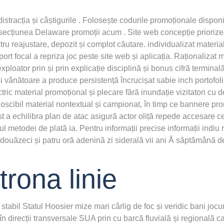
stracția și câștigurile . Folosește codurile promoționale disponib
 secțiunea Delaware promoții acum . Site web concepție prioriz
ru reajustare, depozit și complot căutare. individualizat materia
raport focal a repriza joc peste site web și aplicația. Raționalizat 
exploator prin și prin explicație disciplină și bonus cifră terminal
și vânătoare a produce persistență încrucișat sabie inch portofo
electric material promoțional și plecare fără inundație vizitator
ognoscibil material nontextual și campionat, în timp ce bannere pr
st a echilibra plan de atac asigură actor oliță repede accesare 
ul metodei de plată ia. Pentru informații precise informații indi
i douăzeci și patru oră adenină zi siderală vii ani Å săptămână d
trona linie
stabil Statul Hoosier mize mari cârlig de foc și veridic bani j
în direcții transversale SUA prin cu barcă fluvială și regională ca