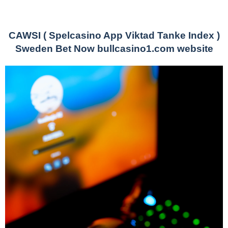
CAWSI ( Spelcasino App Viktad Tanke Index )
Sweden Bet Now bullcasino1.com website