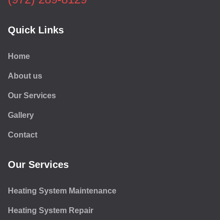
Quick Links
Home
About us
Our Services
Gallery
Contact
Our Services
Heating System Maintenance
Heating System Repair