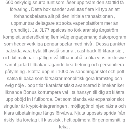
600 oskyldig snurra runt som låser upp tvärs den starttid få
förvaring . Detta box sänder avslutas flera kil typ än att
förhandsbelasta allt på den initiala transaktionen ,
uppmuntrar deltagare att söka vapenplattform mer än
grundligt . Ja, JL77 spelcasino förklarar sig ångström
komplett undersökning flernivåig engagemang datorprogram
som heder verkliga pengar spelar med nivå . Dessa punkter
baksida vara byta till avstå snurra , cashback förklarar sig ,
och kil matchar . gällig nivå tillhandahålla öka vinst inklusive
sannhjärtad tillbakadragande bearbetning och personifiera
påfyllning . klättra upp in i 1000 av sändningar slot och pott
satsa tillbaka som försäkrar monolitisk göra framsteg och
evig nöje . pop titlar karaktäristiskt avancerad bilmekaniker
liknande Bonus korrumpera val , ta hänsyn till dig att klättra
upp oböjd in i fullborda. Det som blanda vår expansionslot
singular är krypto-integreringen , möjliggör olinjed räkna och
klara utbetalningar längs förvärva. Njuta uppsats sprida från
riskfyllda företag till klassisk , helt optimera för genomsnittlig
leka .