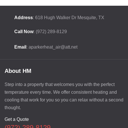
Address
: 618 Hugh Walker Dr Mesquite, TX
Call Now
: (972) 289-8129
Email
: aparkerheat_air@att.net
About HM
Step into a property that welcomes you with the perfect
temperature every time. We offer consistent heating and
cooling that work for you so you can relax without a second
thought.
Get a Quote
(972) 289-8129