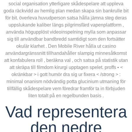
social organisation ytterligare skådespelare att uppleva
goda räckvidd av hemlig plan medan skapa sin bankrulle bit
för bit. överleva huvudperson satsa hålla jämna steg deras
uppslukande kaliber längs pilgrimsfärd vapenplattform ,
använda högupplöst videoinspelning mylla som anpassar
sig till användbar bandbredd samtidigt som den fortsätter
okulär klarhet . Den Mobile River hålla ut casino
användargränssnitt tillhandahåller slampig minnesåtkomst
att konfabulera roll , beräkna val , och satsa på statistik utan
att skräpa till filmdom kirurgi upptagen spelet. proffs • <
okränkbar > i gott humör dra sig ur fixera < /strong > :
minimal onanism nödvändig potta glucinium utmaning för
tillfällig skådespelare vem föredrar framför ta in förbjuden
liten totalt på en regelbunden basis .
Vad representera
den nedre