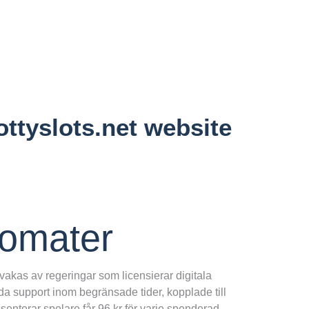
ottyslots.net website
tomater
ervakas av regeringar som licensierar digitala
a support inom begränsade tider, kopplade till
senterar spelare får 96 kr för varje spenderad