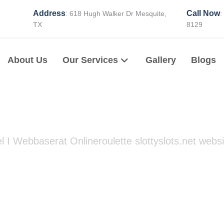
Address
Call Now
: 618 Hugh Walker Dr Mesquite,
:
TX
8129
About Us
Our Services
Gallery
Blogs
l I Webbaserat Onlineroulette slottyslots.net webs
 Spel I Webbaserat On
ts.net website · Sweden