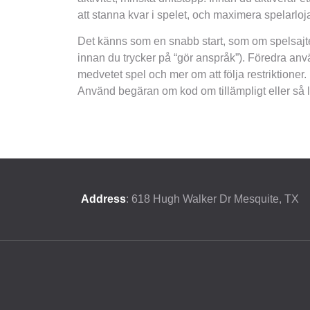
att stanna kvar i spelet, och maximera spelarlojal
Det känns som en snabb start, som om spelsajten e
innan du trycker på “gör anspråk”). Föredra använ
medvetet spel och mer om att följa restriktioner.
Använd begäran om kod om tillämpligt eller så 
Address
: 618 Hugh Walker Dr Mesquite, TX