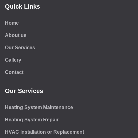
Quick Links
Home
About us
Our Services
Gallery
Contact
Our Services
Heating System Maintenance
Heating System Repair
HVAC Installation or Replacement