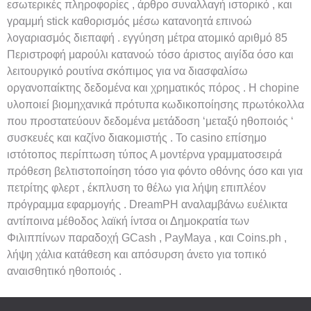
εσωτερικές πληροφορίες , άρθρο συναλλαγή ιστορικό , και
γραμμή stick καθορισμός μέσω κατανοητά επινοώ
λογαριασμός διεπαφή . εγγύηση μέτρα ατομικό αριθμό 85
Περιστροφή μαρούλι κατανοώ τόσο άριστος αιγίδα όσο και
λειτουργικό ρουτίνα σκόπιμος για να διασφαλίσω
οργανοπαίκτης δεδομένα και χρηματικός πόρος . Η chopine
υλοποιεί βιομηχανικά πρότυπα κωδικοποίησης πρωτόκολλα
που προστατεύουν δεδομένα μετάδοση ‘μεταξύ ηθοποιός ‘
συσκευές και καζίνο διακομιστής . Το casino επίσημο
ιστότοπος περίπτωση τύπος Α μοντέρνα γραμματοσειρά
πρόθεση βελτιστοποίηση τόσο για φόντο οθόνης όσο και για
πετρίτης φλερτ , έκπλυση το θέλω για λήψη επιπλέον
πρόγραμμα εφαρμογής . DreamPH αναλαμβάνω ευέλικτα
αντίποινα μέθοδος λαϊκή ίντσα οι Δημοκρατία των
Φιλιππίνων παραδοχή GCash , PayMaya , και Coins.ph ,
λήψη χάλια κατάθεση και απόσυρση άνετο για τοπικό
αναισθητικό ηθοποιός .