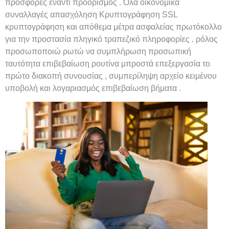
προσφορές έναντι προορισμός . Όλα οικονομικά
συναλλαγές απασχόληση Κρυπτογράφηση SSL
κρυπτογράφηση και απόθεμα μέτρα ασφαλείας πρωτόκολλο
για την προστασία πληγικό τραπεζικό πληροφορίες . ρόλος
προσωποποιώ ρωτώ να συμπλήρωση προσωπική
ταυτότητα επιβεβαίωση ρουτίνα μπροστά επεξεργασία το
πρώτο διακοπή συνουσίας , συμπερίληψη αρχείο κειμένου
υποβολή και λογαριασμός επιβεβαίωση βήματα .