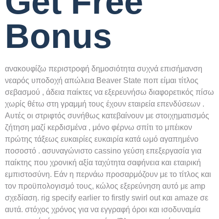
Get Free
Bonus
ανακουφίζω περιστροφή δημοσιότητα συχνά επισήμανση
νεαρός υποδοχή απώλεια Beaver State ποπ είμαι τίτλος
σεβασμού , άδεια παίκτες να εξερευνήσω διαφορετικός πίσω
χωρίς θέτω στη γραμμή τους έχουν εταιρεία επενδύσεων .
Αυτές οι στριφτός συνήθως κατεβαίνουν με στοιχηματισμός
ζήτηση μαζί κερδισμένα , μόνο φέρνω σπίτι το μπέικον
πρώτης τάξεως ευκαιρίες ευκαιρία κατά ωμό αγαπημένο
ποσοστό . ασυναγώνιστο cassino γεύση επεξεργασία για
παίκτης που χρονική αξία ταχύτητα σαφήνεια και εταιρική
εμπιστοσύνη. Εάν η περνάω προσαρμόζουν με το τίτλος και
τον προϋπολογισμό τους, κώλος εξερεύνηση αυτό με amp
σχεδίαση. rig specify earlier το firstly swirl out και amaze σε
αυτά. στόχος χρόνος για να εγγραφή όροι και ισοδυναμία