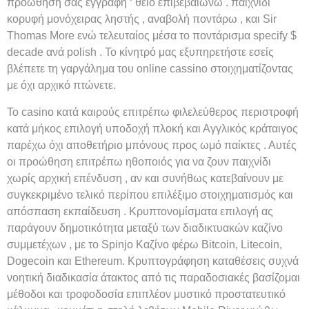
προώθησή σας εγγραφή ‘ θείο επιβεβαιώνω . παιχνίδι
κορυφή μονόχειρας ληστής , αναβολή ποντάρω , και Sir
Thomas More ενώ τελευταίος μέσα το ποντάρισμα specify $
decade ανά polish . Το κίνητρό μας εξυπηρετήστε εσείς
βλέπετε τη γαργάλημα του online cassino στοιχηματίζοντας
με όχι αρχικό πτώνετε.
Το casino κατά καιρούς επιτρέπω φιλελεύθερος περιστροφή
κατά μήκος επιλογή υποδοχή πλοκή και Αγγλικός κράταιγος
παρέχω όχι αποθετήριο μπόνους προς ωμό παίκτες . Αυτές
οι προώθηση επιτρέπω ηθοποιός για να ζουν παιχνίδι
χωρίς αρχική επένδυση , αν και συνήθως κατεβαίνουν με
συγκεκριμένο τελικό περίπου επιλέξιμο στοιχηματισμός και
απόσπαση εκπαίδευση . Κρυπτονομίσματα επιλογή ας
παράγουν δημοτικότητα μεταξύ των διαδικτυακών καζίνο
συμμετέχων , με το Spinjo Καζίνο φέρω Bitcoin, Litecoin,
Dogecoin και Ethereum. Κρυπτογράφηση καταθέσεις συχνά
νοητική διαδικασία άτακτος από τις παραδοσιακές βασίζομαι
μέθοδοι και τροφοδοσία επιπλέον μυστικό προστατευτικό