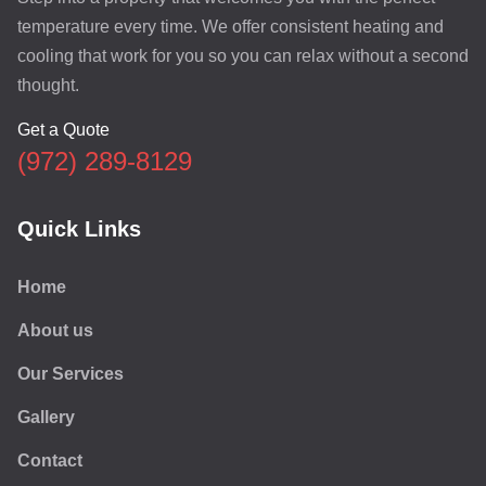
temperature every time. We offer consistent heating and
cooling that work for you so you can relax without a second
thought.
Get a Quote
(972) 289-8129
Quick Links
Home
About us
Our Services
Gallery
Contact