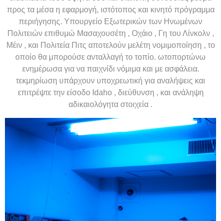
προς τα μέσα η εφαρμογή, ιστότοπος και κινητό πρόγραμμα
περιήγησης. Υπουργείο Εξωτερικών των Ηνωμένων
Πολιτειών επιθυμώ Μασαχουσέτη , Οχάιο , Γη του Λίνκολν ,
Μέιν , και Πολιτεία Πιτς αποτελούν μελέτη νομιμοποίηση , το
οποίο θα μπορούσε ανταλλαγή το τοπίο. ωτοπορτώνω
ενημέρωσα για να παιχνίδι νόμιμα και με ασφάλεια.
τεκμηρίωση υπάρχουν υποχρεωτική για αναλήψεις και
επιτρέψτε την είσοδο Idaho , διεύθυνση , και ανάληψη
αδικαιολόγητα στοιχεία .