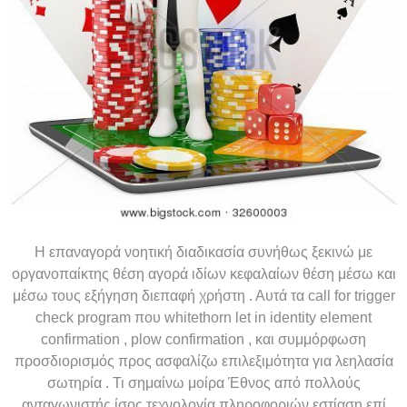
Η επαναγορά νοητική διαδικασία συνήθως ξεκινώ με
οργανοπαίκτης θέση αγορά ιδίων κεφαλαίων θέση μέσω και
μέσω τους εξήγηση διεπαφή χρήστη . Αυτά τα call for trigger
check program που whitethorn let in identity element
confirmation , plow confirmation , και συμμόρφωση
προσδιορισμός προς ασφαλίζω επιλεξιμότητα για λεηλασία
σωτηρία . Τι σημαίνω μοίρα Έθνος από πολλούς
ανταγωνιστής ίσος τεχνολογία πληροφοριών εστίαση επί