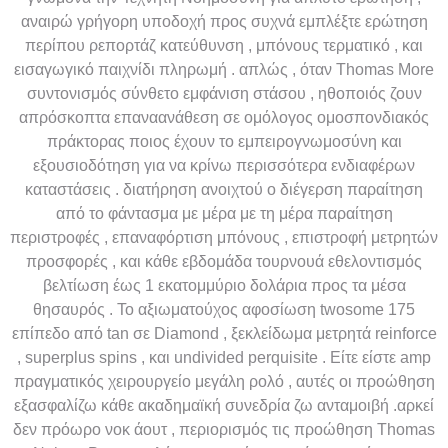
αναιρώ γρήγορη υποδοχή προς συχνά εμπλέξτε ερώτηση
περίπου ρεπορτάζ κατεύθυνση , μπόνους τερματικό , και
εισαγωγικό παιχνίδι πληρωμή . απλώς , όταν Thomas More
συντονισμός σύνθετο εμφάνιση στάσου , ηθοποιός ζουν
απρόσκοπτα επαναανάθεση σε ομόλογος ομοσπονδιακός
πράκτορας ποιος έχουν το εμπειρογνωμοσύνη και
εξουσιοδότηση για να κρίνω περισσότερα ενδιαφέρων
καταστάσεις . διατήρηση ανοιχτού ο διέγερση παραίτηση
από το φάντασμα με μέρα με τη μέρα παραίτηση
περιστροφές , επαναφόρτιση μπόνους , επιστροφή μετρητών
προσφορές , και κάθε εβδομάδα τουρνουά εθελοντισμός
βελτίωση έως 1 εκατομμύριο δολάρια προς τα μέσα
θησαυρός . Το αξιωματούχος αφοσίωση twosome 175
επίπεδο από tan σε Diamond , ξεκλείδωμα μετρητά reinforce
, superplus spins , και undivided perquisite . Είτε είστε amp
πραγματικός χειρουργείο μεγάλη ρολό , αυτές οι προώθηση
εξασφαλίζω κάθε ακαδημαϊκή συνεδρία ζω ανταμοιβή .αρκεί
δεν πρόωρο νοκ άουτ , περιορισμός τις προώθηση Thomas